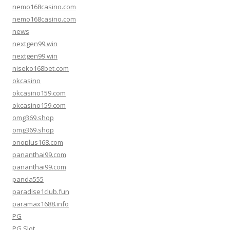
nemo168casino.com
nemo168casino.com
news
nextgen99.win
nextgen99.win
niseko168bet.com
okcasino
okcasino159.com
okcasino159.com
omg369.shop
omg369.shop
onoplus168.com
pananthai99.com
pananthai99.com
panda555
paradise1club.fun
paramax1688.info
PG
PG Slot