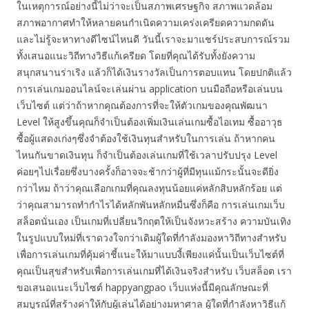
ในเหตุการณ์อย่างนี้ไม่ว่าจะเป็นสภาพเศรษฐกิจ สภาพแวดล้อม
สภาพอากาศทำให้หลายคนกำเนิดความเคร่งเครียดความกดดัน
และไม่รู้จะหาทางดีไซน์ไหนดี วันนี้เราจะมาแชร์ประสบการณ์รวม
ทั้งเสนอแนะวิถีทางวิธีแก้เครียด โดยที่คุณได้รับทั้งยังความ
สนุกสนานร่าเริง แล้วก็ได้เงินรางวัลเป็นการตอบแทน โดยปกติแล้ว
การเล่นเกมออนไลน์จะเล่นผ่าน application บนมือถือหรือเล่นบน
เว็บไซต์ แต่ว่าถ้าหากคุณต้องการที่จะให้ตัวเกมของคุณพัฒนา
Level ให้สูงขึ้นคุณก็จำเป็นต้องเพิ่มเงินเล่นเกมซื้อไอเทม ซื้ออาวุธ
ซื้อผู้แสดงเก่งๆซึ่งจำต้องใช้เงินทุนสำหรับในการเล่น ถ้าหากคน
ไหนกันขาดเงินทุน ก็จำเป็นต้องเล่นเกมที่ใช้เวลาปรับปรุง Level
ค่อยๆไปเรื่อยซึ่งบางครั้งก็อาจจะช้ากว่าผู้ที่มีทุนแม้กระนั้นจะดียิ่ง
กว่าไหม ถ้าว่าคุณเลือกเกมที่คุณลงทุนน้อยแค่หลักสิบหลักร้อย แต่
ว่าคุณสามารถทำกำไรได้หลักพันหลักหมื่นซึ่งก็คือ การเล่นเกมเว็บ
สล็อตนั่นเอง เป็นเกมที่เปลี่ยนวิกฤตให้เป็นจังหวะสร้าง ความบันเทิง
ในรูปแบบใหม่ที่เราดวงใจกว่าเดิมผู้ใดที่กำลังมองหาวิถีทางสำหรับ
เพื่อการเล่นเกมที่คุ้มค่าชี้แนะให้มาแบบงี้เพียงแค่นั้นเป็นเว็บไซต์ที่
คุณเป็นสุขสำหรับเพื่อการเล่นเกมที่ได้เงินจริงสำหรับ เว็บสล็อต เรา
ขอเสนอแนะเว็บไซต์ happyangpao เว็บแห่งนี้มีคุณลักษณะที่
สมบูรณ์ที่สร้างค่าให้กับผู้เล่นได้อย่างมหาศาล ผู้ใดที่กำลังหาวิธีแก้