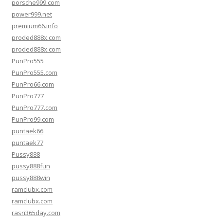
porsche999.com
power999.net
premium66.info
proded888x.com
proded888x.com
PunPro555
PunPro555.com
PunPro66.com
PunPro777
PunPro777.com
PunPro99.com
puntaek66
puntaek77
Pussy888
pussy888fun
pussy888win
ramclubx.com
ramclubx.com
rasri365day.com