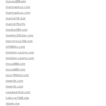
macau888.win
marinapluss.com
marinapluss.com
mario678.club
mario678.info
medee989.com
meekin365day.com
mercyrosa168.com
mfj889xx.com
mmplay-casino.com
mmplay-casino.com
moza888.com
moza888.com
mun789slot.com
mwin9s.com
mwin9s.com
nagawaybet.com
nakoya1688.site
nbwin.me