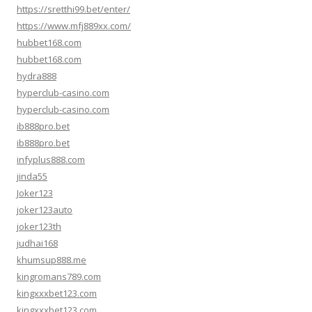
https://sretthi99.bet/enter/
https://www.mfj889xx.com/
hubbet168.com
hubbet168.com
hydra888
hyperclub-casino.com
hyperclub-casino.com
ib888pro.bet
ib888pro.bet
infyplus888.com
jinda55
Joker123
joker123auto
joker123th
judhai168
khumsup888.me
kingromans789.com
kingxxxbet123.com
kingxxxbet123.com