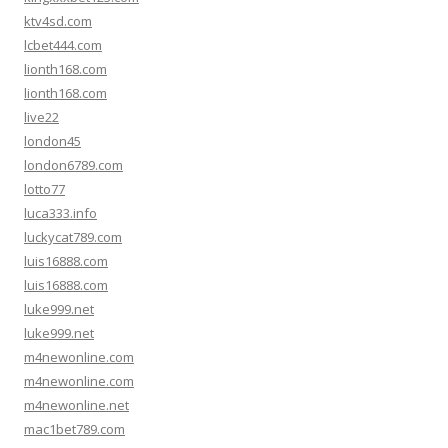
ktv4sd.com
lcbet444.com
lionth168.com
lionth168.com
live22
london45
london6789.com
lotto77
luca333.info
luckycat789.com
luis16888.com
luis16888.com
luke999.net
luke999.net
m4newonline.com
m4newonline.com
m4newonline.net
mac1bet789.com