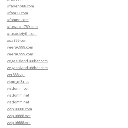
ufaheno88.com
ufam11.com
ufamnn.com
ufanance789.com
ufasocietyth.com
usa899.com
veera6999.com
veera6999.com
vegasisland168bet.com
vegasisland168bet.com
ver888.vip
vipmgm8.net
visdomm.com
visdomm.net
visdomm.net
vvip16688.com
vvip16688.net
vvip16688.net