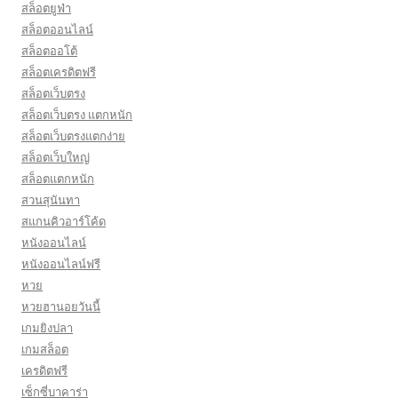
สล็อตยูฟ่า
สล็อตออนไลน์
สล็อตออโต้
สล็อตเครดิตฟรี
สล็อตเว็บตรง
สล็อตเว็บตรง แตกหนัก
สล็อตเว็บตรงแตกง่าย
สล็อตเว็บใหญ่
สล็อตแตกหนัก
สวนสุนันทา
สแกนคิวอาร์โค้ด
หนังออนไลน์
หนังออนไลน์ฟรี
หวย
หวยฮานอยวันนี้
เกมยิงปลา
เกมสล็อต
เครดิตฟรี
เซ็กซี่บาคาร่า