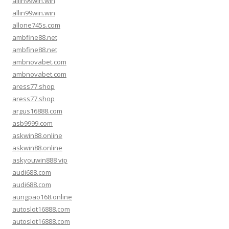
allin99win.win
allin99win.win
allone745s.com
ambfine88.net
ambfine88.net
ambnovabet.com
ambnovabet.com
aress77.shop
aress77.shop
argus16888.com
asb9999.com
askwin88.online
askwin88.online
askyouwin888 vip
audi688.com
audi688.com
aungpao168.online
autoslot16888.com
autoslot16888.com