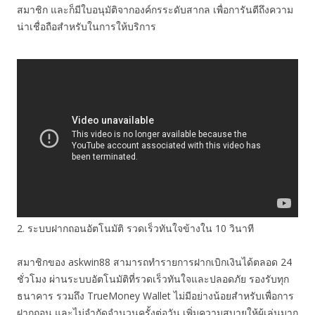
สมาชิก และก็มีใบอนุมัติจากองค์กรระดับสากล เพื่อการันตีถึงความ
น่าเชื่อถือสำหรับในการให้บริการ
2. ระบบฝากถอนอัตโนมัติ รวดเร็วทันใจข้างใน 10 วินาที
สมาชิกของ askwin88 สามารถทำรายการฝากเบิกเงินได้ตลอด 24
ชั่วโมง ผ่านระบบอัตโนมัติที่รวดเร็วทันใจและปลอดภัย รองรับทุก
ธนาคาร รวมถึง TrueMoney Wallet ไม่มีอย่างน้อยสำหรับเพื่อการ
ฝากถอน และไม่จำกัดจำนวนครั้งต่อวัน เพิ่มความสบายให้ผู้เล่นมาก