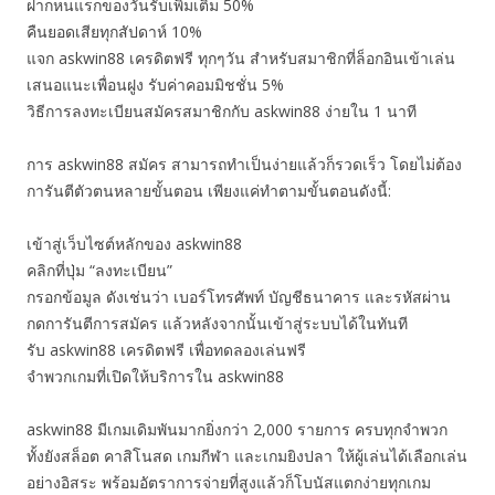
ฝากหนแรกของวันรับเพิ่มเติม 50%
คืนยอดเสียทุกสัปดาห์ 10%
แจก askwin88 เครดิตฟรี ทุกๆวัน สำหรับสมาชิกที่ล็อกอินเข้าเล่น
เสนอแนะเพื่อนฝูง รับค่าคอมมิชชั่น 5%
วิธีการลงทะเบียนสมัครสมาชิกกับ askwin88 ง่ายใน 1 นาที
การ askwin88 สมัคร สามารถทำเป็นง่ายแล้วก็รวดเร็ว โดยไม่ต้อง
การันตีตัวตนหลายขั้นตอน เพียงแค่ทำตามขั้นตอนดังนี้:
เข้าสู่เว็บไซต์หลักของ askwin88
คลิกที่ปุ่ม “ลงทะเบียน”
กรอกข้อมูล ดังเช่นว่า เบอร์โทรศัพท์ บัญชีธนาคาร และรหัสผ่าน
กดการันตีการสมัคร แล้วหลังจากนั้นเข้าสู่ระบบได้ในทันที
รับ askwin88 เครดิตฟรี เพื่อทดลองเล่นฟรี
จำพวกเกมที่เปิดให้บริการใน askwin88
askwin88 มีเกมเดิมพันมากยิ่งกว่า 2,000 รายการ ครบทุกจำพวก
ทั้งยังสล็อต คาสิโนสด เกมกีฬา และเกมยิงปลา ให้ผู้เล่นได้เลือกเล่น
อย่างอิสระ พร้อมอัตราการจ่ายที่สูงแล้วก็โบนัสแตกง่ายทุกเกม