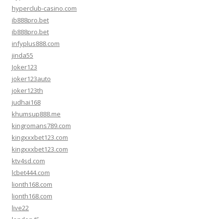
hyperclub-casino.com
ib888pro.bet
ib888pro.bet
infyplus888.com
jinda55
Joker123
joker123auto
joker123th
judhai168
khumsup888.me
kingromans789.com
kingxxxbet123.com
kingxxxbet123.com
ktv4sd.com
lcbet444.com
lionth168.com
lionth168.com
live22