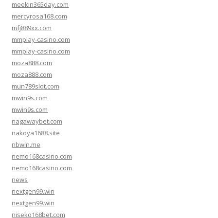
meekin365day.com
mercyrosa168.com
mfj889xx.com
mmplay-casino.com
mmplay-casino.com
moza888.com
moza888.com
mun789slot.com
mwin9s.com
mwin9s.com
nagawaybet.com
nakoya1688.site
nbwin.me
nemo168casino.com
nemo168casino.com
news
nextgen99.win
nextgen99.win
niseko168bet.com