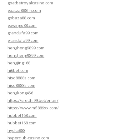
goatbetroyalcasino.com
goatza888fin.com
gobaza88.com
gowingo88.com
grandufa99.com
grandufa99.com
hengheng9899.com
hengheng9899.com
hengjing168
hi6bet.com
hiso8888s.com
hiso8888s.com
hongkong456
https://sretthi99.bet/enter/
https://www.mfj889xx.com/
hubbet168.com
hubbet168.com
hydra888
hyperclub-casino.com