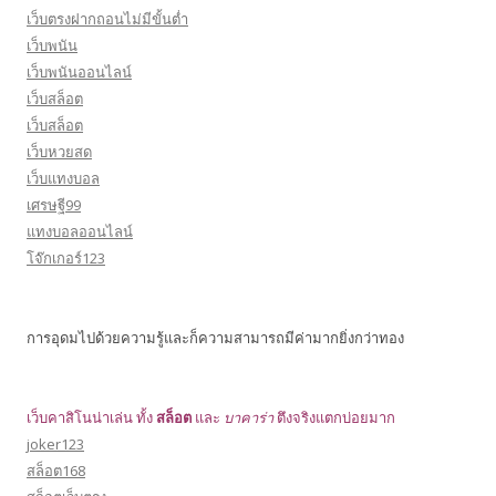
เว็บตรงฝากถอนไม่มีขั้นต่ำ
เว็บพนัน
เว็บพนันออนไลน์
เว็บสล็อต
เว็บสล็อต
เว็บหวยสด
เว็บแทงบอล
เศรษฐี99
แทงบอลออนไลน์
โจ๊กเกอร์123
การอุดมไปด้วยความรู้และก็ความสามารถมีค่ามากยิ่งกว่าทอง
เว็บคาสิโนน่าเล่น ทั้ง
สล็อต
และ
บาคาร่า
ตึงจริงแตกบ่อยมาก
joker123
สล็อต168