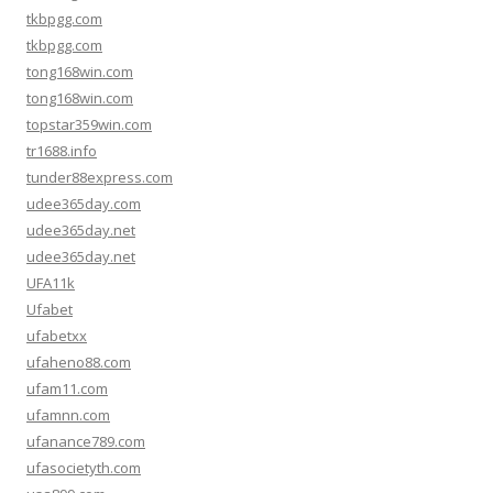
tkbpgg.com
tkbpgg.com
tong168win.com
tong168win.com
topstar359win.com
tr1688.info
tunder88express.com
udee365day.com
udee365day.net
udee365day.net
UFA11k
Ufabet
ufabetxx
ufaheno88.com
ufam11.com
ufamnn.com
ufanance789.com
ufasocietyth.com