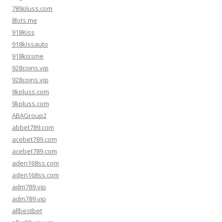
789pluss.com
8lots.me
918Kiss
918kissauto
918kissme
928coins.vip
928coins.vip
9kpluss.com
9kpluss.com
ABAGroup2
abbet789.com
acebet789.com
acebet789.com
aden168ss.com
aden168ss.com
adm789.vip
adm789.vip
allbestbet