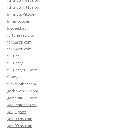
fcharoenkit168.com
fcharoenkit168.com
finfinbet789.com
finnivips.com
fiwdee.bet
fortune99vip.com
fox689ok.com
fox689ok.com
fullslot
fullslotpg
fullslotpg168.com
funny18
future24bet.com
gachawin168.com
gamehit8888.com
gamehit8888.com
gaojing888
gem99ths.com
gem99ths.com