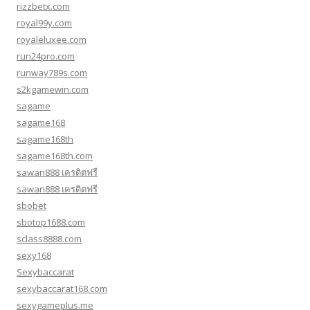
rizzbetx.com
royal99y.com
royaleluxee.com
run24pro.com
runway789s.com
s2kgamewin.com
sagame
sagame168
sagame168th
sagame168th.com
sawan888 เครดิตฟรี
sawan888 เครดิตฟรี
sbobet
sbotop1688.com
sclass8888.com
sexy168
Sexybaccarat
sexybaccarat168.com
sexygameplus.me