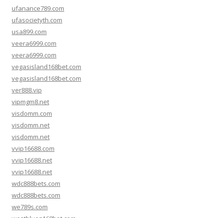
ufanance789.com
ufasocietyth.com
usa899.com
veera6999.com
veera6999.com
vegasisland168bet.com
vegasisland168bet.com
ver888.vip
vipmgm8.net
visdomm.com
visdomm.net
visdomm.net
vvip16688.com
vvip16688.net
vvip16688.net
wdc888bets.com
wdc888bets.com
we789s.com