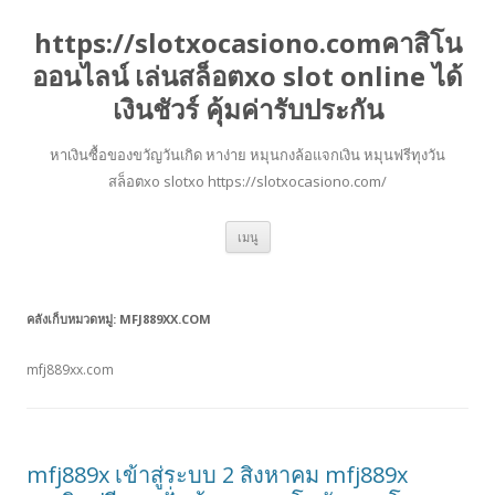
https://slotxocasiono.comคาสิโน
ออนไลน์ เล่นสล็อตxo slot online ได้
เงินชัวร์ คุ้มค่ารับประกัน
หาเงินซื้อของขวัญวันเกิด หาง่าย หมุนกงล้อแจกเงิน หมุนฟรีทุงวัน
สล็อตxo slotxo https://slotxocasiono.com/
ข้าม
เมนู
ไป
ยัง
เนื้อหา
คลังเก็บหมวดหมู่:
MFJ889XX.COM
mfj889xx.com
mfj889x เข้าสู่ระบบ 2 สิงหาคม mfj889x