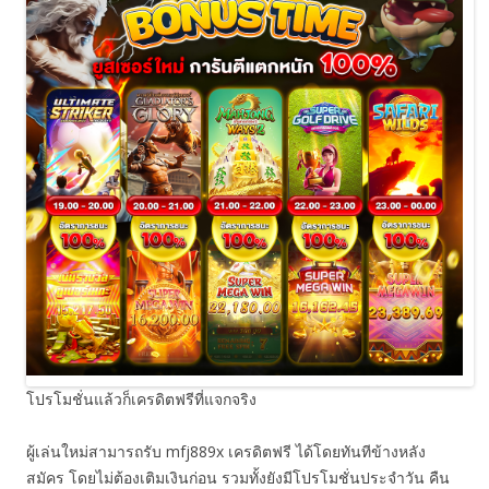
โปรโมชั่นแล้วก็เครดิตฟรีที่แจกจริง
ผู้เล่นใหม่สามารถรับ mfj889x เครดิตฟรี ได้โดยทันทีข้างหลัง
สมัคร โดยไม่ต้องเติมเงินก่อน รวมทั้งยังมีโปรโมชั่นประจำวัน คืน