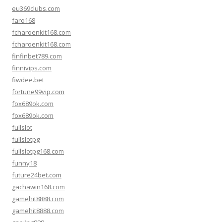
eu369clubs.com
faro168
fcharoenkit168.com
fcharoenkit168.com
finfinbet789.com
finnivips.com
fiwdee.bet
fortune99vip.com
fox689ok.com
fox689ok.com
fullslot
fullslotpg
fullslotpg168.com
funny18
future24bet.com
gachawin168.com
gamehit8888.com
gamehit8888.com