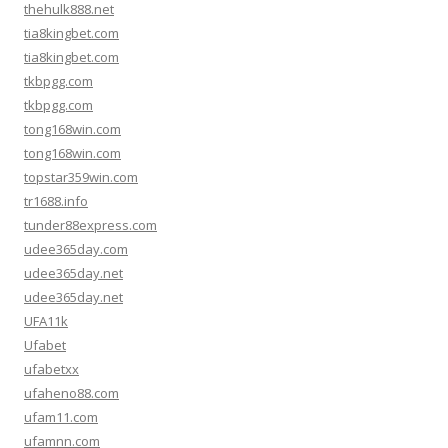
thehulk888.net
tia8kingbet.com
tia8kingbet.com
tkbpgg.com
tkbpgg.com
tong168win.com
tong168win.com
topstar359win.com
tr1688.info
tunder88express.com
udee365day.com
udee365day.net
udee365day.net
UFA11k
Ufabet
ufabetxx
ufaheno88.com
ufam11.com
ufamnn.com