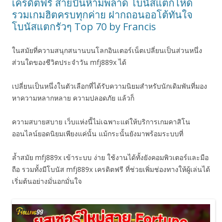
เครดิตฟรี สายปั่นห้ามพลาด โบนัสแตกโหด
รวมเกมฮิตครบทุกค่าย ฝากถอนออโต้ทันใจ
โบนัสแตกรัวๆ Top 70 by Francis
ในสมัยที่ความสนุกสนานบนโลกอินเตอร์เน็ตเปลี่ยนเป็นส่วนหนึ่ง
ส่วนใดของชีวิตประจำวัน mfj889x ได้
เปลี่ยนเป็นหนึ่งในตัวเลือกที่ได้รับความนิยมสำหรับนักเดิมพันที่มอง
หาความหลากหลาย ความปลอดภัย แล้วก็
ความสบายสบาย เว็บแห่งนี้ไม่เฉพาะแต่ให้บริการเกมคาสิโน
ออนไลน์ยอดนิยมเพียงแค่นั้น แม้กระนั้นยังมาพร้อมระบบที่
ล้ำสมัย mfj889x เข้าระบบ ง่าย ใช้งานได้ทั้งยังคอมพิวเตอร์และมือ
ถือ รวมทั้งมีโบนัส mfj889x เครดิตฟรี ที่ช่วยเพิ่มช่องทางให้ผู้เล่นได้
เริ่มต้นอย่างมั่นอกมั่นใจ