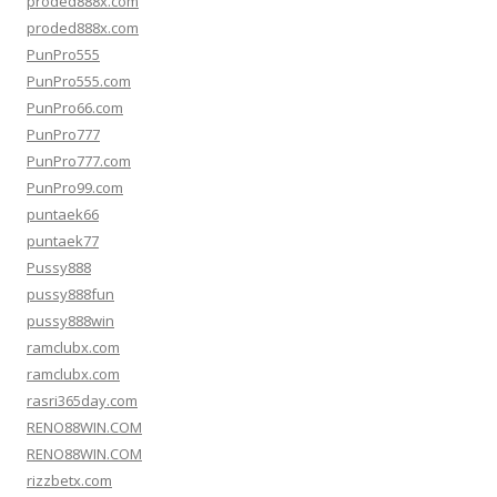
proded888x.com
proded888x.com
PunPro555
PunPro555.com
PunPro66.com
PunPro777
PunPro777.com
PunPro99.com
puntaek66
puntaek77
Pussy888
pussy888fun
pussy888win
ramclubx.com
ramclubx.com
rasri365day.com
RENO88WIN.COM
RENO88WIN.COM
rizzbetx.com