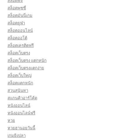
สล็อตพีจี
สล็อตพุซซี่
สล็อตมันนี่เกม
สล็อตยูฟ่า
สล็อตออนไลน์
สล็อตออโต้
สล็อตเครดิตฟรี
สล็อตเว็บตรง
สล็อตเว็บตรง แตกหนัก
สล็อตเว็บตรงแตกง่าย
สล็อตเว็บใหญ่
สล็อตแตกหนัก
สวนสุนันทา
สแกนคิวอาร์โค้ด
หนังออนไลน์
หนังออนไลน์ฟรี
หวย
หวยฮานอยวันนี้
เกมยิงปลา