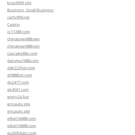
brazil999 slot
Business, Small Business
carlo999.net
Casino
cc11388.com
chinatown888.win
chinatown888.win
cupcake88x.com
daruma1688.com
dgb222hot.com
dr888bet.com
du2477.com
ek4567.com
enjoy24.fun
erisauto.site
erisauto.site
etbet16888.com
etbet16888.com
eu369clubs.com