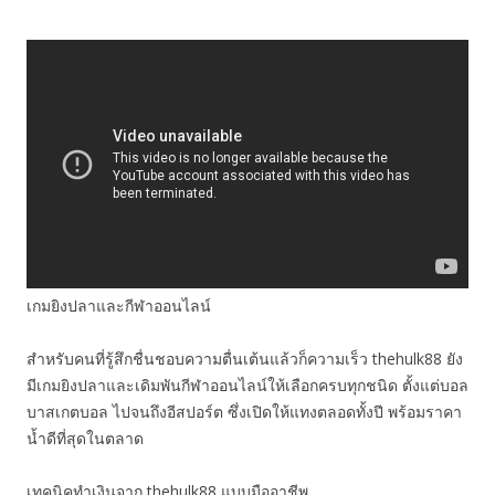
เกมยิงปลาและกีฬาออนไลน์
สำหรับคนที่รู้สึกชื่นชอบความตื่นเต้นแล้วก็ความเร็ว thehulk88 ยัง
มีเกมยิงปลาและเดิมพันกีฬาออนไลน์ให้เลือกครบทุกชนิด ตั้งแต่บอล
บาสเกตบอล ไปจนถึงอีสปอร์ต ซึ่งเปิดให้แทงตลอดทั้งปี พร้อมราคา
น้ำดีที่สุดในตลาด
เทคนิคทำเงินจาก thehulk88 แบบมืออาชีพ