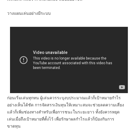
วางแผนเล่นอย่างมีระบบ
ก่อนเริ่มเล่นทุกหน ผู้เล่นควรระบุงบประมาณแล้วก็เป้าหมายกำไร
อย่างเห็นได้ชัด การจัดสรรเงินทุนให้เหมาะสมจะช่วยลดความเสี่ยง
แล้วก็เพิ่มช่องทางสำหรับเพื่อการชนะในระยะยาว ทั้งยังควรหยุด
เล่นเมื่อถึงเป้าหมายที่ตั้งไว้ เพื่อรักษาผลกำไรแล้วก็ป้องกันการ
ขาดทุน