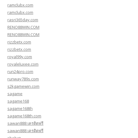
ramclubx.com
ramclubx.com
rasri365day.com
RENO88WIN.COM
RENO88WIN.COM
rizzbetx.com
rizzbetx.com
royal99y.com
royaleluxee.com
run24pro.com
runway789s.com
s2kgamewin.com
sagame
sagame168
sagame168th
sagame168th.com
sawan888 เครดิตฟรี
sawan888 เครดิตฟรี