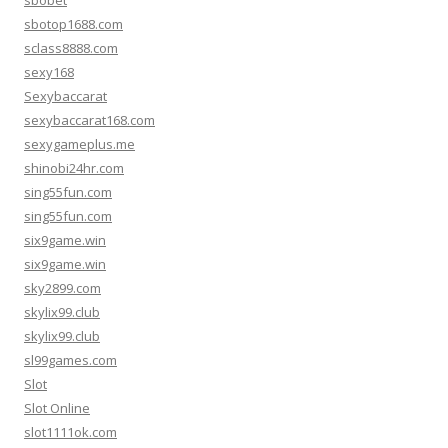
sbobet
sbotop1688.com
sclass8888.com
sexy168
Sexybaccarat
sexybaccarat168.com
sexygameplus.me
shinobi24hr.com
sing55fun.com
sing55fun.com
six9game.win
six9game.win
sky2899.com
skylix99.club
skylix99.club
sl99games.com
Slot
Slot Online
slot1111ok.com