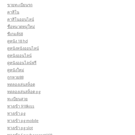
ขายทะเบียนรถ
คาสิโน
คาสิโนออนไลน์
ชื่อหมวดหมู่ใหม่
ซีเกมส์68
ดูหนัง 18 hd
ดูหนังหนังออนไลน์
ดูหนังออนไลน์
ดูหนังออนไลน์ฟรี
ดูหนังใหม่
ถูกหวย88
ทดลองเล่นสล็อต
ทดลองเล่นสล็อต pg
ทะเบียนสวย
ทางเข้า 918kiss
ทางเข้า pg
ทางเข้า pg mobile
ทางเข้า pg slot