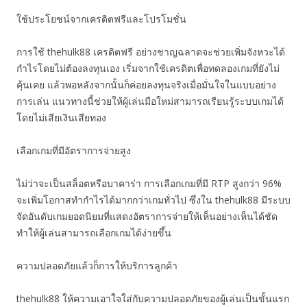
ใช้ประโยชน์จากเครดิตฟรีและโปรโมชั่น
การใช้ thehulk88 เครดิตฟรี อย่างชาญฉลาดจะช่วยเพิ่มจังหวะได้
กำไรโดยไม่ต้องลงทุนเอง เริ่มจากใช้เครดิตเพื่อทดลองเกมที่ยังไม่
คุ้นเคย แล้วพอหลังจากนั้นก็ค่อยลงทุนจริงเมื่อมั่นใจในแบบอย่าง
การเล่น แนวทางนี้ช่วยให้ผู้เล่นมือใหม่สามารถเรียนรู้ระบบเกมได้
โดยไม่เสียเงินเสียทอง
เลือกเกมที่มีอัตราการจ่ายสูง
ไม่ว่าจะเป็นสล็อตหรือบาคาร่า การเลือกเกมที่มี RTP สูงกว่า 96%
จะเพิ่มโอกาสทำกำไรได้มากกว่าเกมทั่วไป ซึ่งใน thehulk88 มีระบบ
จัดอันดับเกมยอดนิยมที่แสดงอัตราการจ่ายให้เห็นอย่างเห็นได้ชัด
ทำให้ผู้เล่นสามารถเลือกเกมได้ง่ายขึ้น
ความปลอดภัยแล้วก็การให้บริการลูกค้า
thehulk88 ให้ความเอาใจใส่กับความปลอดภัยของผู้เล่นเป็นขั้นแรก