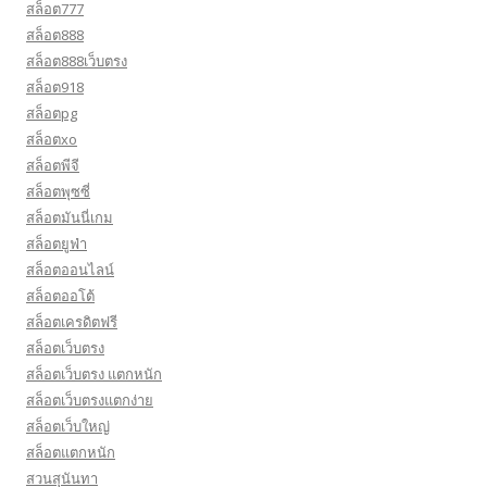
สล็อต777
สล็อต888
สล็อต888เว็บตรง
สล็อต918
สล็อตpg
สล็อตxo
สล็อตพีจี
สล็อตพุซซี่
สล็อตมันนี่เกม
สล็อตยูฟ่า
สล็อตออนไลน์
สล็อตออโต้
สล็อตเครดิตฟรี
สล็อตเว็บตรง
สล็อตเว็บตรง แตกหนัก
สล็อตเว็บตรงแตกง่าย
สล็อตเว็บใหญ่
สล็อตแตกหนัก
สวนสุนันทา