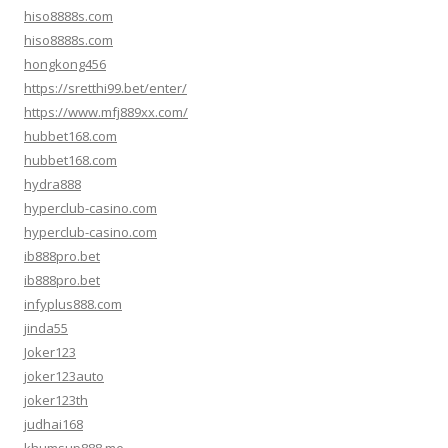
hiso8888s.com
hiso8888s.com
hongkong456
https://sretthi99.bet/enter/
https://www.mfj889xx.com/
hubbet168.com
hubbet168.com
hydra888
hyperclub-casino.com
hyperclub-casino.com
ib888pro.bet
ib888pro.bet
infyplus888.com
jinda55
Joker123
joker123auto
joker123th
judhai168