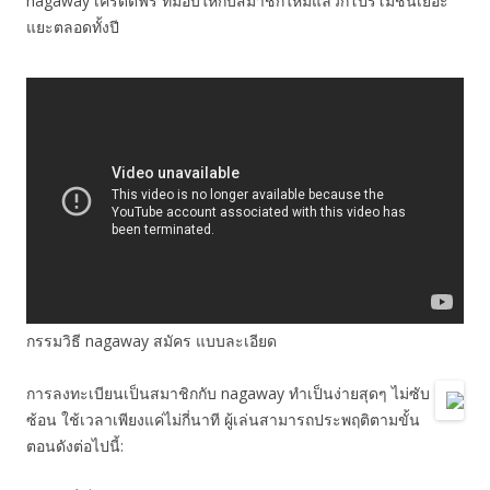
nagaway เครดิตฟรี ที่มอบให้กับสมาชิกใหม่แล้วก็โปรโมชั่นเยอะ
แยะตลอดทั้งปี
กรรมวิธี nagaway สมัคร แบบละเอียด
การลงทะเบียนเป็นสมาชิกกับ nagaway ทำเป็นง่ายสุดๆ ไม่ซับ
ซ้อน ใช้เวลาเพียงแค่ไม่กี่นาที ผู้เล่นสามารถประพฤติตามขั้น
ตอนดังต่อไปนี้: