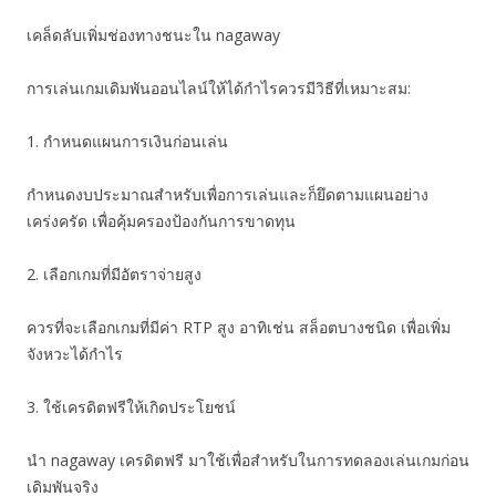
เคล็ดลับเพิ่มช่องทางชนะใน nagaway
การเล่นเกมเดิมพันออนไลน์ให้ได้กำไรควรมีวิธีที่เหมาะสม:
1. กำหนดแผนการเงินก่อนเล่น
กำหนดงบประมาณสำหรับเพื่อการเล่นและก็ยึดตามแผนอย่าง
เคร่งครัด เพื่อคุ้มครองป้องกันการขาดทุน
2. เลือกเกมที่มีอัตราจ่ายสูง
ควรที่จะเลือกเกมที่มีค่า RTP สูง อาทิเช่น สล็อตบางชนิด เพื่อเพิ่ม
จังหวะได้กำไร
3. ใช้เครดิตฟรีให้เกิดประโยชน์
นำ nagaway เครดิตฟรี มาใช้เพื่อสำหรับในการทดลองเล่นเกมก่อน
เดิมพันจริง