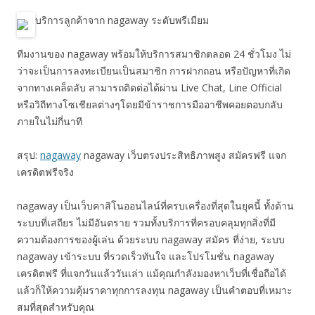
บริการลูกค้าจาก nagaway ระดับพรีเมียม
ทีมงานของ nagaway พร้อมให้บริการสมาชิกตลอด 24 ชั่วโมง ไม่
ว่าจะเป็นการลงทะเบียนเป็นสมาชิก การฝากถอน หรือปัญหาที่เกิด
จากทางเคล็ดลับ สามารถติดต่อได้ผ่าน Live Chat, Line Official
หรือวิถีทางโซเชียลต่างๆโดยมีข้าราชการมืออาชีพคอยตอบกลับ
ภายในไม่กี่นาที
สรุป:
nagaway
nagaway เว็บตรงประสิทธิภาพสูง สมัครฟรี แจก
เครดิตฟรีจริง
nagaway เป็นเว็บคาสิโนออนไลน์ที่ครบเครื่องที่สุดในยุคนี้ ทั้งด้าน
ระบบที่เสถียร ไม่มีอันตราย รวมทั้งบริการที่ครอบคลุมทุกสิ่งที่มี
ความต้องการของผู้เล่น ด้วยระบบ nagaway สมัคร ที่ง่าย, ระบบ
nagaway เข้าระบบ ที่รวดเร็วทันใจ และโปรโมชั่น nagaway
เครดิตฟรี ที่แจกวันแล้ววันเล่า แม้คุณกำลังมองหาเว็บที่เชื่อถือได้
แล้วก็ให้ความคุ้มราคาทุกการลงทุน nagaway เป็นคำตอบที่เหมาะ
สมที่สุดสำหรับคุณ