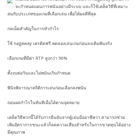
จะกำหนดแผนการพนันอย่างมีระบบ และก็ใช้เคล็ดวิธีที่เหมาะ
สมกับประเภทของเกมที่เลือกเล่น เพื่อได้ผลดีที่สุด
กลเม็ดสำคัญในการทำกำไร
ใช้ nagaway เครดิตฟรี ทดลองเล่นเกมก่อนลงเดิมพันจริง
เลือกเกมที่มีค่า RTP สูงกว่า 96%
ตั้งงบต่อวันและไม่พนันเกินกำหนด
พินิจพิจารณาสถิติการเล่นก่อนเลือกลงพนัน
ถอนผลกำไรในทันทีเมื่อได้ตามจุดหมาย
เคล็ดวิธีพวกนี้ได้รับการยืนยันจากผู้เล่นมืออาชีพว่า สามารถช่วย
เพิ่มอัตราการชนะแล้วก็ลดความเสี่ยงสำหรับในการขาดทุนได้อย่าง
มีคุณภาพ