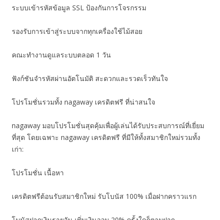
ระบบเข้ารหัสข้อมูล SSL ป้องกันการโจรกรรม
รองรับการเข้าสู่ระบบจากทุกเครื่องใช้ไม้สอย
คณะทำงานดูแลระบบตลอด 1 วัน
ฟังก์ชันจำรหัสผ่านอัตโนมัติ สะดวกและรวดเร็วทันใจ
โปรโมชั่นรวมทั้ง nagaway เครดิตฟรี ที่น่าสนใจ
nagaway มอบโปรโมชั่นสุดคุ้มเพื่อผู้เล่นได้รับประสบการณ์ที่เยี่ยม
ที่สุด โดยเฉพาะ nagaway เครดิตฟรี ที่มีให้ทั้งสมาชิกใหม่รวมทั้ง
เก่า:
โปรโมชั่น เนื้อหา
เครดิตฟรีต้อนรับสมาชิกใหม่ รับโบนัส 100% เมื่อฝากคราวแรก
โบนัสฝากเงินรายวัน เพิ่มเงินออม 20% ครั้งใดก็ตามฝาก