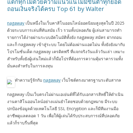
แตกทุกไม้ด้วยความแน่วแน่ไม่มีขั้นต่ำทุกยอด
ถอนเงินจริงได้ครบ Top 61 by Walter
nagaway
เป็นหนึ่งในเว็บคาสิโนออนไลน์ยอดนิยมสูงสุดในปี 2025
ด้วยระบบการเล่นที่ทันสมัย เร็ว รวมทั้งปลอดภัย ผู้เล่นสามารถทำ
รายการได้ง่ายผ่านระบบอัตโนมัติทั้งยัง nagaway สมัคร ฝากถอน
และก็ nagaway เข้าสู่ระบบ โดยไม่ต้องผ่านแอดไม่น ทั้งยังยังมากับ
โปรโมชั่นเด็ด nagaway เครดิตฟรี ที่แจกจริงวันแล้ววันเล่า เหมาะ
สำหรับทั้งยังผู้เล่นใหม่แล้วก็มือโปรที่ต้องการความคุ้มราคารวมทั้ง
มั่นคงสำหรับในการลงทุน
ทำความรู้จักกับ
nagaway
เว็บไซต์ตรงมาตรฐานระดับสากล
nagaway เป็นเว็บตรงไม่ผ่านเอเย่นต์ที่ได้รับเอกสารสิทธิ์ให้ดำเนิน
งานคาสิโนออนไลน์อย่างแม่นยำโดยชอบด้วยกฎหมาย มีระบบ
ปกป้องข้อมูลด้วยเทคโนโลยี SSL Encryption และก็มีทีมงานมือ
อาชีพดูแลตลอด 1 วัน เพื่อให้ผู้เล่นได้รับประสบการณ์ที่ปลอดภัย
แล้วก็ราบรื่นที่สุด