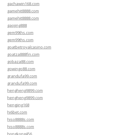
gachawin168.com
gamehit8888.com
gamehit8888.com
gaojing888
gem99ths.com
gem99ths.com
goatbetroyalcasino.com
goatza888fin.com
gobaza88.com
gowingo88.com
grandufa99.com
grandufa99.com
hengheng9899.com
hengheng9899.com
hengjing168
hi6bet.com
hiso8888s.com
hiso8888s.com
hongkong456