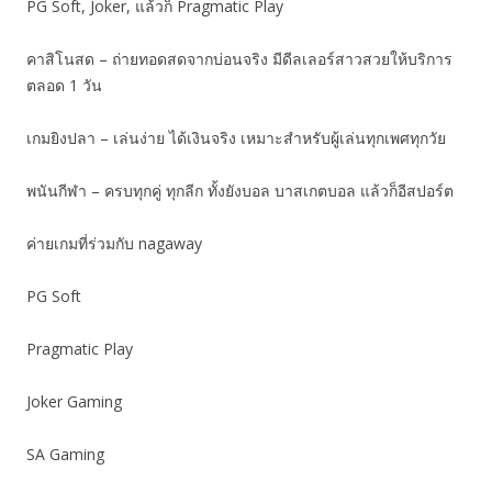
PG Soft, Joker, แล้วก็ Pragmatic Play
คาสิโนสด – ถ่ายทอดสดจากบ่อนจริง มีดีลเลอร์สาวสวยให้บริการ
ตลอด 1 วัน
เกมยิงปลา – เล่นง่าย ได้เงินจริง เหมาะสำหรับผู้เล่นทุกเพศทุกวัย
พนันกีฬา – ครบทุกคู่ ทุกลีก ทั้งยังบอล บาสเกตบอล แล้วก็อีสปอร์ต
ค่ายเกมที่ร่วมกับ nagaway
PG Soft
Pragmatic Play
Joker Gaming
SA Gaming