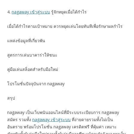
4.
nagaway เข้าสู่ระบบ
รู้จักหยุดเมื่อได้กำไร
เมื่อได้กำไรตามเป้าหมาย ควรหยุดเล่นโดยทันทีเพื่อรักษาผลกำไร
แหล่งข้อมูลที่เกี่ยวพัน
สูตรการเล่นบาคาร่าให้ชนะ
คู่มือเล่นสล็อตสำหรับมือใหม่
โปรโมชั่นปัจจุบันจาก nagaway
สรุป
nagaway เป็นเว็บพนันออนไลน์ที่มีระบบระเบียบการ nagaway
สมัคร รวมทั้ง
nagaway เข้าสู่ระบบ
ที่ง่ายดายรวมทั้งไม่เป็น
อันตราย พร้อมโปรโมชั่น nagaway เครดิตฟรี ที่คุ้มค่า เหมาะ
สำหรับทั้งผู้เล่นมือใหม่รวมทั้งผู้เล่นมืออาชีพ แม้คุณกำลังมองหาเว็บ