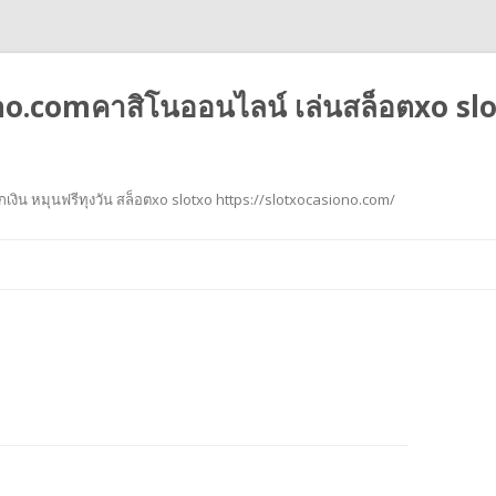
o.comคาสิโนออนไลน์ เล่นสล็อตxo slot 
กเงิน หมุนฟรีทุงวัน สล็อตxo slotxo https://slotxocasiono.com/
ข้าม
ไป
ยัง
เนื้อหา