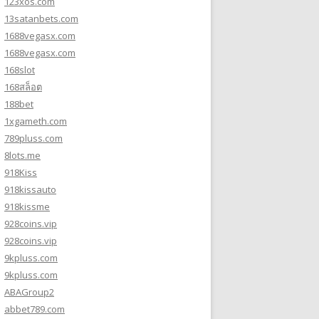
123xos.com
13satanbets.com
1688vegasx.com
1688vegasx.com
168slot
168สล็อต
188bet
1xgameth.com
789pluss.com
8lots.me
918Kiss
918kissauto
918kissme
928coins.vip
928coins.vip
9kpluss.com
9kpluss.com
ABAGroup2
abbet789.com