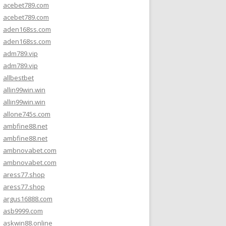
acebet789.com
acebet789.com
aden168ss.com
aden168ss.com
adm789.vip
adm789.vip
allbestbet
allin99win.win
allin99win.win
allone745s.com
ambfine88.net
ambfine88.net
ambnovabet.com
ambnovabet.com
aress77.shop
aress77.shop
argus16888.com
asb9999.com
askwin88.online