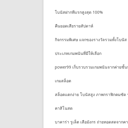
โบนัสฝากทีแรกสูงสุด 100%
คืนยอดเสียรายสัปดาห์
กิจกรรมพิเศษ แจกของรางวัลรวมทั้งโบนัส
ประเภทเกมพนันที่มีให้เลือก
power99 เก็บรวบรวมเกมพนันจากค่ายชั้น
เกมสล็อต
สล็อตแตกง่าย โบนัสสูง ภาพกราฟิกคมชัด รอง
คาสิโนสด
บาคาร่า รูเล็ต เสือมังกร ถ่ายทอดสดจากค