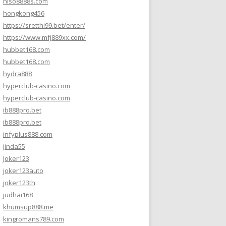
hiso8888s.com
hongkong456
https://sretthi99.bet/enter/
https://www.mfj889xx.com/
hubbet168.com
hubbet168.com
hydra888
hyperclub-casino.com
hyperclub-casino.com
ib888pro.bet
ib888pro.bet
infyplus888.com
jinda55
Joker123
joker123auto
joker123th
judhai168
khumsup888.me
kingromans789.com