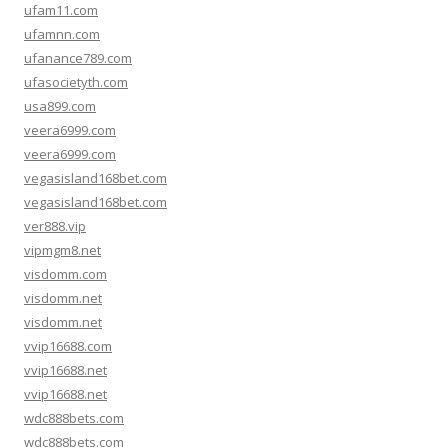
ufam11.com
ufamnn.com
ufanance789.com
ufasocietyth.com
usa899.com
veera6999.com
veera6999.com
vegasisland168bet.com
vegasisland168bet.com
ver888.vip
vipmgm8.net
visdomm.com
visdomm.net
visdomm.net
vvip16688.com
vvip16688.net
vvip16688.net
wdc888bets.com
wdc888bets.com