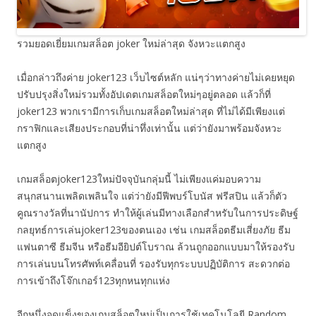
รวมยอดเยี่ยมเกมสล็อต joker ใหม่ล่าสุด จังหวะแตกสูง
เมื่อกล่าวถึงค่าย joker123 เว็บไซต์หลัก แน่ๆว่าทางค่ายไม่เคยหยุด
ปรับปรุงสิ่งใหม่รวมทั้งอัปเดตเกมสล็อตใหม่ๆอยู่ตลอด แล้วก็ที่
joker123 พวกเรามีการเก็บเกมสล็อตใหม่ล่าสุด ที่ไม่ได้มีเพียงแต่
กราฟิกและเสียงประกอบที่น่าทึ่งเท่านั้น แต่ว่ายังมาพร้อมจังหวะ
แตกสูง
เกมสล็อตjoker123ใหม่ปัจจุบันกลุ่มนี้ ไม่เพียงแค่มอบความ
สนุกสนานเพลิดเพลินใจ แต่ว่ายังมีฟีพบร์โบนัส ฟรีสปิน แล้วก็ตัว
คูณรางวัลที่นานัปการ ทำให้ผู้เล่นมีทางเลือกสำหรับในการประดิษฐ์
กลยุทธ์การเล่นjoker123ของตนเอง เช่น เกมสล็อตธีมเสี่ยงภัย ธีม
แฟนตาซี ธีมจีน หรือธีมอียิปต์โบราณ ล้วนถูกออกแบบมาให้รองรับ
การเล่นบนโทรศัพท์เคลื่อนที่ รองรับทุกระบบปฏิบัติการ สะดวกต่อ
การเข้าถึงโจ๊กเกอร์123ทุกหนทุกแห่ง
อีกหนึ่งจุดแข็งของเกมสล็อตใหม่เป็นการใช้เทคโนโลยี Random