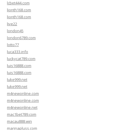
lcbet444.com
lionth168.com
lionth168.com
live22
london45
london6789.com
lotto77
luca333.info
luckycat789.com
luis16888.com
luis16888.com
luke999.net
luke999.net
m4newonline.com
m4newonline.com
m4newonline.net
mac1bet789.com
macau888.win
marinapluss.com