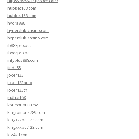
https://www.mfj889xx.com/
hubbet168.com
hubbet168.com
hydra888
hyperclub-casino.com
hyperclub-casino.com
ib888pro.bet
ib888pro.bet
infyplus888.com
jinda55
Joker123
joker123auto
joker123th
judhai168
khumsup888.me
kingromans789.com
kingxxxbet123.com
kingxxxbet123.com
ktv4sd.com