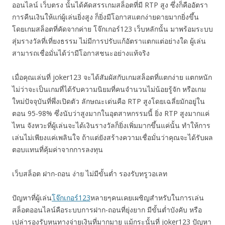
ออนไลน์ เว็บตรง นั้นได้คัดสรรเกมสล็อตที่มี RTP สูง ซึ่งก็คืออัตรา
การคืนเงินให้แก่ผู้เล่นยิ่งสูง ก็ยิ่งมีโอกาสแตกง่ายดายมากยิ่งขึ้น
โดยเกมสล็อตที่คัดจากค่าย โจ๊กเกอร์123 เว็บหลักนั้น มาพร้อมระบบ
สุ่มรางวัลที่เที่ยงธรรม ไม่มีการปรับแก้อัตราแตกแต่อย่างใด ผู้เล่น
สามารถเชื่อมั่นได้ว่ามีโอกาสชนะอย่างแท้จริง
เมื่อคุณเล่นที่ joker123 จะได้สัมผัสกับเกมสล็อตที่แตกง่าย แตกหนัก
ไม่ว่าจะเป็นเกมที่ได้รับความนิยมที่คนจำนวนไม่น้อยรู้จัก หรือเกม
ใหม่ปัจจุบันที่พึ่งเปิดตัว ลักษณะเด่นคือ RTP สูงโดยเฉลี่ยมักอยู่ใน
ตอน 95-98% ซึ่งนับว่าสูงมากในอุตสาหกรรมนี้ ยิ่ง RTP สูงมากแค่
ไหน จังหวะที่ผู้เล่นจะได้เงินรางวัลก็ยิ่งเพิ่มมากขึ้นแค่นั้น ทำให้การ
เล่นไม่เพียงแค่เพลินใจ ถ้าแต่ยังสร้างความเชื่อมั่นว่าคุณจะได้รับผล
ตอบแทนที่คุ้มค่าจากการลงทุน
เว็บสล็อต ฝาก-ถอน ง่าย ไม่มีขั้นต่ำ รองรับทรูวอเลท
ปัญหาที่ผู้เล่น
โจ๊กเกอร์123
หลายๆคนเคยเผชิญสำหรับในการเล่น
สล็อตออนไลน์คือระบบการฝาก-ถอนที่ยุ่งยาก มีขั้นต่ำบังคับ หรือ
เปล่ารองรับหนทางจ่ายเงินที่มากมาย แม้กระนั้นที่ joker123 ปัญหา