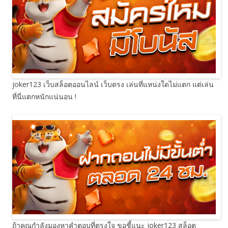
joker123 เว็บสล็อตออนไลน์ เว็บตรง เล่นที่แหน่งใดไม่แตก แต่เล่น
ที่นี่แตกหนักแน่นอน !
ถ้าคุณกำลังมองหาคำตอบที่ตรงใจ ขอชี้แนะ joker123 สล็อต