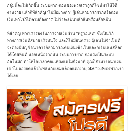
กลุ่มนี้จะไม่เกิดขึ้น ระบบฝาก-ถอนของพวกเราถูกดีไซน์มาให้ใช้
งานง่าย แล้วก็ที่สำคัญ “ไม่มีอย่างต่ำ” ผู้เล่นสามารถฝากหรือถอน
เงินเท่าไรก็ได้ตามต้องการ ไม่ว่าจะเป็นหลักสิบหรือหลักหมื่น
ที่สำคัญ พวกเรารองรับการจ่ายเงินผ่าน “ทรูวอเลท” ซึ่งเป็นวิถี
ทางการเงินที่สบาย เร็วทันใจ และก็ไม่มีอันตราย ผู้เล่นไม่จำเป็นที่
จะต้องมีบัญชีธนาคารก็สามารถเติมเงินเข้าเว็บและก็เริ่มเล่นสล็อต
ได้โดยทันที นอกเหนือจากนั้น ระบบการฝาก-ถอนยังเป็นระบบ
อัตโนมัติ ทำให้ใช้เวลาคอยเพียงแต่ไม่กี่วินาที คุณก็สามารถนำเงิน
เข้าไปต่อยอดแล้วก็เพลินกับเกมสล็อตแตกง่ายjoker123ของพวกเรา
ได้เลย