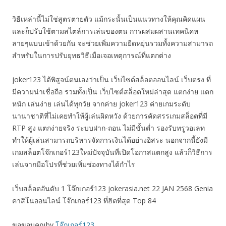
วิธีเหล่านี้ไม่ใช่สูตรตายตัว แม้กระนั้นเป็นแนวทางให้คุณคิดแผน
และก็ปรับใช้ตามสไตล์การเล่นของตน การผสมผสานเทคนิคห
ลายๆแบบเข้าด้วยกัน จะช่วยเพิ่มความยืดหยุ่นรวมทั้งความสามารถ
สำหรับในการปรับยุทธวิธีเมื่อเจอเหตุการณ์ที่แตกต่าง
joker123 ได้พิสูจน์ตนเองว่าเป็น เว็บไซต์สล็อตออนไลน์ เว็บตรง ที่
มีความน่าเชื่อถือ รวมทั้งเป็น เว็บไซต์สล็อตใหม่ล่าสุด แตกง่าย แตก
หนัก เล่นง่าย เล่นได้ทุกวัย จากค่าย joker123 ค่ายเกมระดับ
นานาชาติที่ไม่เคยทำให้ผู้เล่นผิดหวัง ด้วยการคัดสรรเกมสล็อตที่มี
RTP สูง แตกง่ายจริง ระบบฝาก-ถอน ไม่มีขั้นต่ำ รองรับทรูวอเลท
ทำให้ผู้เล่นสามารถบริหารจัดการเงินได้อย่างอิสระ นอกจากนี้ยังมี
เกมสล็อตโจ๊กเกอร์123ใหม่ปัจจุบันที่เปิดโอกาสแตกสูง แล้วก็วิธีการ
เล่นจากมือโปรที่ช่วยเพิ่มช่องทางได้กำไร
เว็บสล็อตอันดับ 1 โจ๊กเกอร์123 jokerasia.net 22 JAN 2568 Genia
คาสิโนออนไลน์ โจ๊กเกอร์123 ที่ฮิตที่สุด Top 84
ขอขอบคุณby
โจ๊กเกอร์123