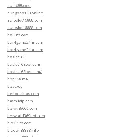
audi688.com
aungpao168.online
autoslot16888.com
autoslot16888.com
ba88th.com
bar4game24hr.com
bar4game24hr.com
baslot168
baslot168bet.com
baslot168bet.com/
bbp168.me
bestbet
betboxclubs.com
betm4vip.com
betwin6666.com
betworld369hot.com
bio285th.com
bluewin8888.info