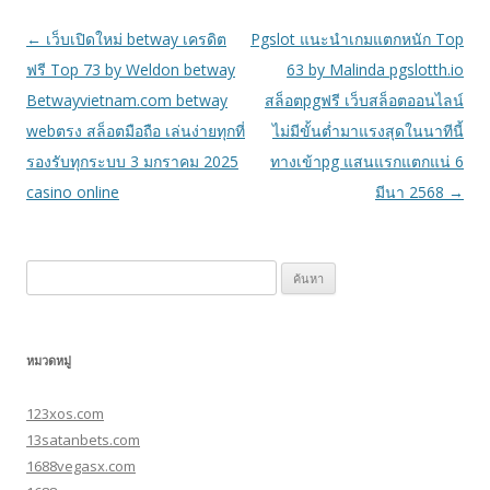
เมนู
←
เว็บเปิดใหม่ betway เครดิต
Pgslot แนะนำเกมแตกหนัก Top
นำทาง
ฟรี Top 73 by Weldon betway
63 by Malinda pgslotth.io
เรื่อง
Betwayvietnam.com betway
สล็อตpgฟรี เว็บสล็อตออนไลน์
webตรง สล็อตมือถือ เล่นง่ายทุกที่
ไม่มีขั้นต่ำมาแรงสุดในนาทีนี้
รองรับทุกระบบ 3 มกราคม 2025
ทางเข้าpg แสนแรกแตกแน่ 6
casino online
มีนา 2568
→
ค้นหา
สำหรับ:
หมวดหมู่
123xos.com
13satanbets.com
1688vegasx.com