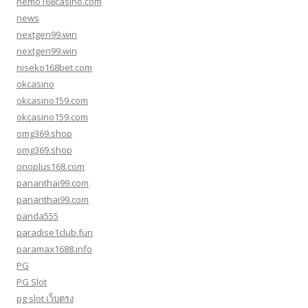
nemo168casino.com
news
nextgen99.win
nextgen99.win
niseko168bet.com
okcasino
okcasino159.com
okcasino159.com
omg369.shop
omg369.shop
onoplus168.com
pananthai99.com
pananthai99.com
panda555
paradise1club.fun
paramax1688.info
PG
PG Slot
pg slot เว็บตรง