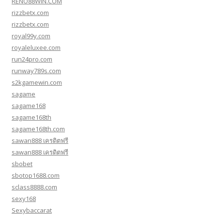
RENO88WIN.COM
rizzbetx.com
rizzbetx.com
royal99y.com
royaleluxee.com
run24pro.com
runway789s.com
s2kgamewin.com
sagame
sagame168
sagame168th
sagame168th.com
sawan888 เครดิตฟรี
sawan888 เครดิตฟรี
sbobet
sbotop1688.com
sclass8888.com
sexy168
Sexybaccarat