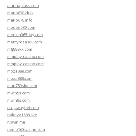
marinapluss.com
mario678.club
mario678.info
medee989.com
meekin365day.com
mercyrosa168.com
mfj889xx.com
mmplay-casino.com
mmplay-casino.com
moza888.com
moza888.com
mun789slot.com
mwin9s.com
mwin9s.com
nagawaybet.com
nakoya1688.site
nbwin.me
nemo168casino.com