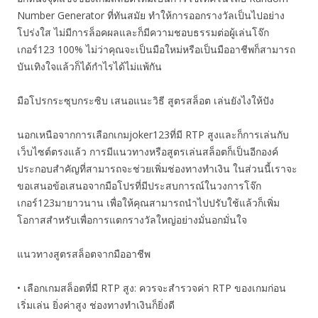
Number Generator ที่ทันสมัย ทำให้การออกรางวัลเป็นไปอย่าง
โปร่งใส ไม่มีการล็อคผลและก็มีความชอบธรรมต่อผู้เล่นโจ๊ก
เกอร์123 100% ไม่ว่าคุณจะเป็นมือใหม่หรือเป็นมืออาชีพก็สามารถ
บันเทิงใจแล้วก็ได้กำไรได้ไม่แพ้กัน
มือโปรกระซุบกระซิบ เสนอแนะวิธี สูตรสล็อต เล่นยังไงให้ปัง
นอกเหนือจากการเลือกเกมjoker123ที่มี RTP สูงและก็การเล่นกับ
เว็บไซต์ตรงแล้ว การมีแนวทางหรือสูตรเล่นสล็อตก็เป็นอีกองค์
ประกอบสำคัญที่สามารถจะช่วยเพิ่มช่องทางทำเงิน ในส่วนนี้เราจะ
ขอเสนอข้อเสนอจากมือโปรที่มีประสบการณ์ในวงการโจ๊ก
เกอร์123มายาวนาน เพื่อให้คุณสามารถนำไปปรับใช้แล้วก็เพิ่ม
โอกาสสำหรับเพื่อการแตกรางวัลใหญ่อย่างมั่นอกมั่นใจ
แนวทางสูตรสล็อตจากมืออาชีพ
• เลือกเกมสล็อตที่มี RTP สูง: ควรจะสำรวจค่า RTP ของเกมก่อน
เริ่มเล่น ยิ่งค่าสูง ช่องทางทำเงินก็ยิ่งดี