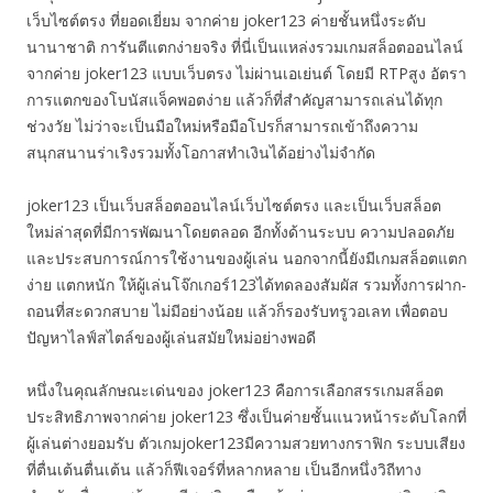
เว็บไซต์ตรง ที่ยอดเยี่ยม จากค่าย joker123 ค่ายชั้นหนึ่งระดับ
นานาชาติ การันตีแตกง่ายจริง ที่นี่เป็นแหล่งรวมเกมสล็อตออนไลน์
จากค่าย joker123 แบบเว็บตรง ไม่ผ่านเอเย่นต์ โดยมี RTPสูง อัตรา
การแตกของโบนัสแจ็คพอตง่าย แล้วก็ที่สำคัญสามารถเล่นได้ทุก
ช่วงวัย ไม่ว่าจะเป็นมือใหม่หรือมือโปรก็สามารถเข้าถึงความ
สนุกสนานร่าเริงรวมทั้งโอกาสทำเงินได้อย่างไม่จำกัด
joker123 เป็นเว็บสล็อตออนไลน์เว็บไซต์ตรง และเป็นเว็บสล็อต
ใหม่ล่าสุดที่มีการพัฒนาโดยตลอด อีกทั้งด้านระบบ ความปลอดภัย
และประสบการณ์การใช้งานของผู้เล่น นอกจากนี้ยังมีเกมสล็อตแตก
ง่าย แตกหนัก ให้ผู้เล่นโจ๊กเกอร์123ได้ทดลองสัมผัส รวมทั้งการฝาก-
ถอนที่สะดวกสบาย ไม่มีอย่างน้อย แล้วก็รองรับทรูวอเลท เพื่อตอบ
ปัญหาไลฟ์สไตล์ของผู้เล่นสมัยใหม่อย่างพอดี
หนึ่งในคุณลักษณะเด่นของ joker123 คือการเลือกสรรเกมสล็อต
ประสิทธิภาพจากค่าย joker123 ซึ่งเป็นค่ายชั้นแนวหน้าระดับโลกที่
ผู้เล่นต่างยอมรับ ตัวเกมjoker123มีความสวยทางกราฟิก ระบบเสียง
ที่ตื่นเต้นตื่นเต้น แล้วก็ฟีเจอร์ที่หลากหลาย เป็นอีกหนึ่งวิถีทาง