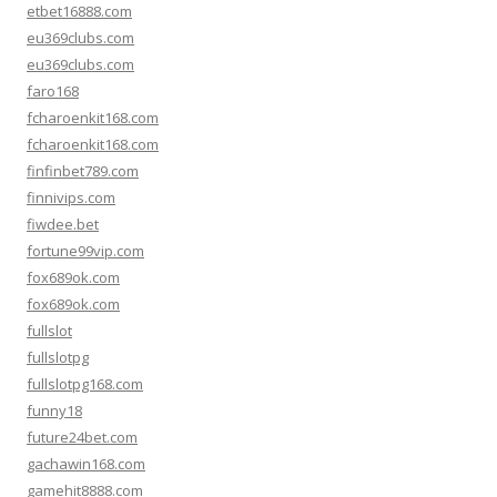
etbet16888.com
eu369clubs.com
eu369clubs.com
faro168
fcharoenkit168.com
fcharoenkit168.com
finfinbet789.com
finnivips.com
fiwdee.bet
fortune99vip.com
fox689ok.com
fox689ok.com
fullslot
fullslotpg
fullslotpg168.com
funny18
future24bet.com
gachawin168.com
gamehit8888.com