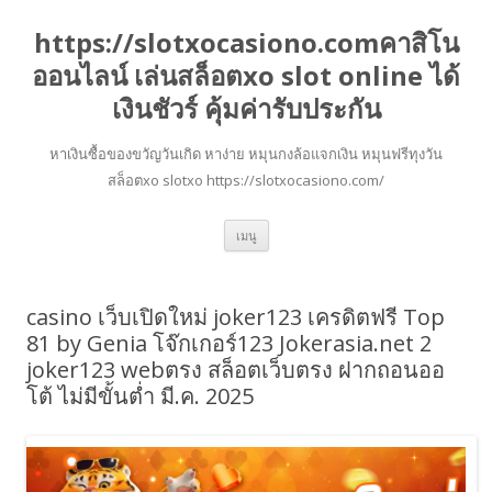
https://slotxocasiono.comคาสิโน
ออนไลน์ เล่นสล็อตxo slot online ได้
เงินชัวร์ คุ้มค่ารับประกัน
หาเงินซื้อของขวัญวันเกิด หาง่าย หมุนกงล้อแจกเงิน หมุนฟรีทุงวัน
สล็อตxo slotxo https://slotxocasiono.com/
ข้าม
เมนู
ไป
ยัง
เนื้อหา
casino เว็บเปิดใหม่ joker123 เครดิตฟรี Top
81 by Genia โจ๊กเกอร์123 Jokerasia.net 2
joker123 webตรง สล็อตเว็บตรง ฝากถอนออ
โต้ ไม่มีขั้นต่ำ มี.ค. 2025