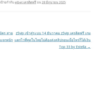
ดป้ายกำกับ
etbet เครดิตฟรี
บน
28 มิถุนายน 2025
มัคร สาย
z5vip เข้าสู่ระบบ 14 ธันวาคม z5vip เครดิตฟรี เกม
มแจกหนัก
แตกไวที่สุดในไทยไม่ต้องส่งสลิปถอนเมื่อไหร่ก็ได้เงิน
Top 33 by Estella
→