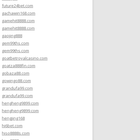
future24bet.com
gachawin168.com
gamehit8888.com
gamehit8888.com
gaojing888
gem99ths.com
gem99ths.com
goatbetroyalcasino.com
goatza888fin.com
gobaza88.com
gowingo88.com
grandufa99.com
grandufa99.com
hengheng9899.com
hengheng9899.com
hengjing168
hi6bet.com
hiso8888s.com