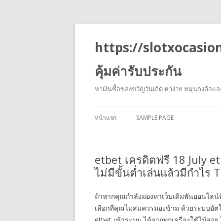
https://slotxocasion
คุ้มค่ารับประกัน
หาเงินซื้อของขวัญวันเกิด หาง่าย หมุนกงล้อแจ
หน้าแรก
SAMPLE PAGE
etbet เครดิตฟรี 18 July et
ไม่มีขั้นต่ำเล่นแล้วมีกำไ
ถ้าหากคุณกำลังมองหาเว็บเดิมพันออนไลน์ที่
เลือกที่คุณไม่สมควรมองข้าม ด้วยระบบอัตโน
etbet เข้าระบบ ได้จากทุกเครื่องใช้ไม้สอย 