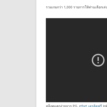
รวมเกมกว่า 1,000 รายการให้ท่านเลือกเล่น
สล็อตแตกง่ายจาก PG,
etbet เครดิตฟรี
Jok