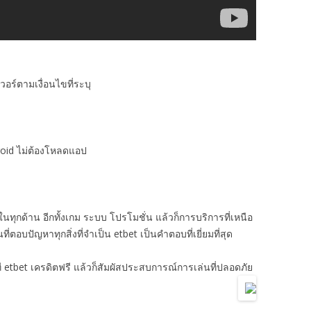
อร์ตามเงื่อนไขที่ระบุ
ndroid ไม่ต้องโหลดแอป
นทุกด้าน อีกทั้งเกม ระบบ โปรโมชั่น แล้วก็การบริการที่เหนือ
อบปัญหาทุกสิ่งที่จำเป็น etbet เป็นคำตอบที่เยี่ยมที่สุด
ที etbet เครดิตฟรี แล้วก็สัมผัสประสบการณ์การเล่นที่ปลอดภัย