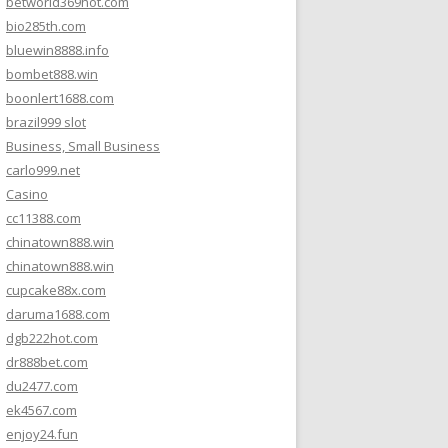
betworld369hot.com
bio285th.com
bluewin8888.info
bombet888.win
boonlert1688.com
brazil999 slot
Business, Small Business
carlo999.net
Casino
cc11388.com
chinatown888.win
chinatown888.win
cupcake88x.com
daruma1688.com
dgb222hot.com
dr888bet.com
du2477.com
ek4567.com
enjoy24.fun