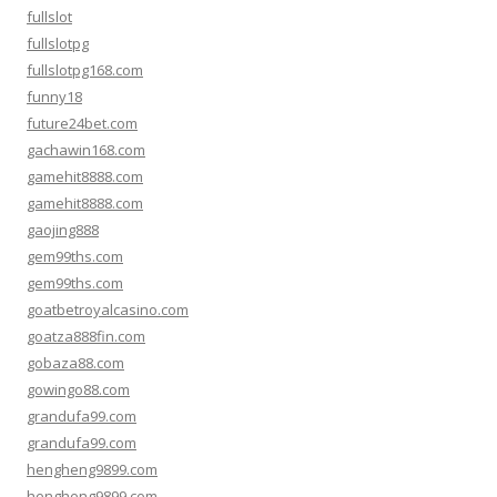
fullslot
fullslotpg
fullslotpg168.com
funny18
future24bet.com
gachawin168.com
gamehit8888.com
gamehit8888.com
gaojing888
gem99ths.com
gem99ths.com
goatbetroyalcasino.com
goatza888fin.com
gobaza88.com
gowingo88.com
grandufa99.com
grandufa99.com
hengheng9899.com
hengheng9899.com