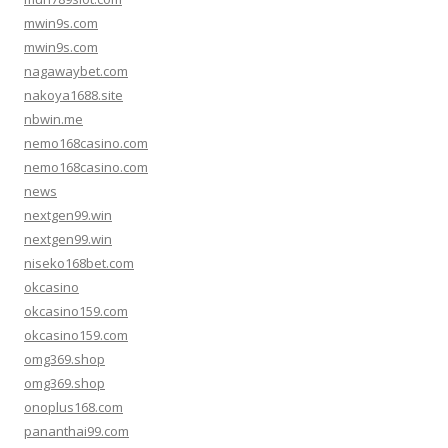
mwin9s.com
mwin9s.com
nagawaybet.com
nakoya1688.site
nbwin.me
nemo168casino.com
nemo168casino.com
news
nextgen99.win
nextgen99.win
niseko168bet.com
okcasino
okcasino159.com
okcasino159.com
omg369.shop
omg369.shop
onoplus168.com
pananthai99.com