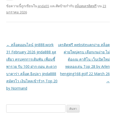
ข้อความนี้ถูกเขียนใน
jinda55
และติดป้ายกำกับ
สล็อตเครดิตฟรี
บน
23
มกราคม 2026
เมนู
←
สล็อตออนไลน์ jin888.work
เครดิตฟรี websiteแตกง่าย สล็อต
นำทาง
31 February 2026 jinda888 ยูส
ค่ายใหญ่ครบ เลือกเกมง่าย ไม่
เรื่อง
เดียว ครบทุกการเดิมพัน เพื่อนซี้
ต้องงม คาสิโน เว็บเปิดใหม่
พารวย รับ 100 ฝาก-ถอน สะดวก
ทดลองเล่น Top 28 by Arlen
บาคาร่า สล็อต ยิงปลา jinda888
hengjing168.golf 22 March 26
สมัครไว เงินไหลเข้ารัวๆ Top 20
→
by Normand
ค้นหา
สำหรับ: