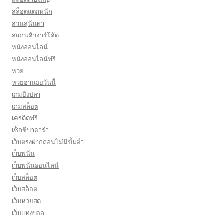
สล็อตแตกหนัก
สวนสุนันทา
สแกนคิวอาร์โค้ด
หนังออนไลน์
หนังออนไลน์ฟรี
หวย
หวยฮานอยวันนี้
เกมยิงปลา
เกมสล็อต
เครดิตฟรี
เซ็กซี่บาคาร่า
เว็บตรงฝากถอนไม่มีขั้นต่ำ
เว็บพนัน
เว็บพนันออนไลน์
เว็บสล็อต
เว็บสล็อต
เว็บหวยสด
เว็บแทงบอล