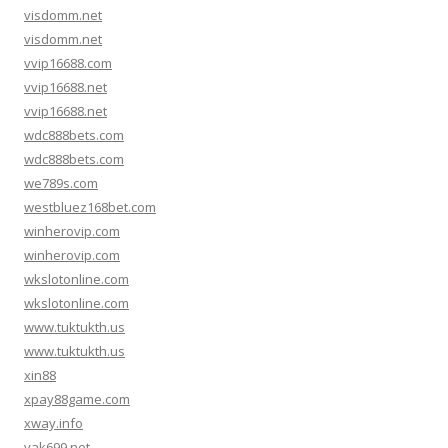
visdomm.net
visdomm.net
vvip16688.com
vvip16688.net
vvip16688.net
wdc888bets.com
wdc888bets.com
we789s.com
westbluez168bet.com
winherovip.com
winherovip.com
wkslotonline.com
wkslotonline.com
www.tuktukth.us
www.tuktukth.us
xin88
xpay88game.com
xway.info
yak699.net