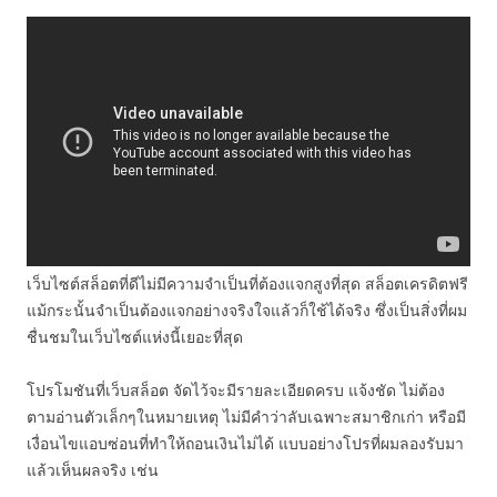
เว็บไซต์สล็อตที่ดีไม่มีความจำเป็นที่ต้องแจกสูงที่สุด สล็อตเครดิตฟรี
แม้กระนั้นจำเป็นต้องแจกอย่างจริงใจแล้วก็ใช้ได้จริง ซึ่งเป็นสิ่งที่ผม
ชื่นชมในเว็บไซต์แห่งนี้เยอะที่สุด
โปรโมชันที่เว็บสล็อต จัดไว้จะมีรายละเอียดครบ แจ้งชัด ไม่ต้อง
ตามอ่านตัวเล็กๆในหมายเหตุ ไม่มีคำว่าลับเฉพาะสมาชิกเก่า หรือมี
เงื่อนไขแอบซ่อนที่ทำให้ถอนเงินไม่ได้ แบบอย่างโปรที่ผมลองรับมา
แล้วเห็นผลจริง เช่น