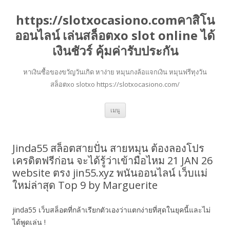
https://slotxocasiono.comคาสิโน
ออนไลน์ เล่นสล็อตxo slot online ได้
เงินชัวร์ คุ้มค่ารับประกัน
หาเงินซื้อของขวัญวันเกิด หาง่าย หมุนกงล้อแจกเงิน หมุนฟรีทุงวัน
สล็อตxo slotxo https://slotxocasiono.com/
ข้าม
เมนู
ไป
ยัง
เนื้อหา
Jinda55 สล็อตสายปั่น สายหมุน ต้องลองโปร
เครดิตฟรีก่อน จะได้รู้ว่าเข้ามือไหม 21 JAN 26
website ตรง jin55.xyz พนันออนไลน์ เว็บแม่
ใหม่ล่าสุด Top 9 by Marguerite
jinda55 เว็บสล็อตที่กล้าเรียกตัวเองว่าแตกง่ายที่สุดในยุคนี้และไม่
ได้พูดเล่น !