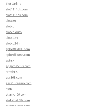
Slot Online
slot1111ok.com
slot1111ok.com
slot666
slotxo
slotxo auto
slotxo24
slotxo24hr
spbetflik888.com
spbetflik888.com
spinix
sqgame555s.com
sretthi99
ssc168.com
ssc915casino.com
ssru
starrich99.com
stellabet789.com
sudyod888s.com