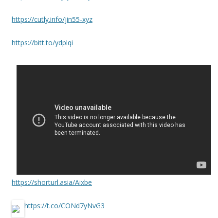
https://cutly.info/jin55-xyz
https://bitt.to/ydplqi
https://shorturl.asia/Aixbe
https://t.co/CONd7yNvG3