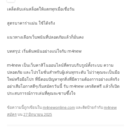
เคล็ดลับเล่นสล็อตให้แตกทุกเมื่อเชื่อวัน
สูตรบาคาร่าแม่น ใช้ได้จริง
แนวทางเลือกเว็บพนันที่ปลอดภัยแล้วก็มั่นคง
บทสรุป: เริ่มต้นพนันอย่างแน่ใจกับ m4new
m4new เป็นเว็บคาสิโนออนไลน์ที่ครบบริบรูณ์ทั้งระบบ ความ
ปลอดภัย และโปรโมชั่นสำหรับผู้เล่นทุกระดับ ไม่ว่าคุณจะเป็นมือ
ใหม่หรือมือโปร ที่นี่ตอบปัญหาทุกสิ่งที่มีความต้องการอย่างแท้จริง
อย่าเสียโอกาสดีๆเริ่มสมัครวันนี้ รับ m4new เครดิตฟรี แล้วก็เปิด
ประสบการณ์การเล่นที่คุณจะซาบซึ้งใจ
ข้อความนี้ถูกเขียนใน
m4newonline.com
และติดป้ายกำกับ
m4new
สมัคร
บน
27 มิถุนายน 2025