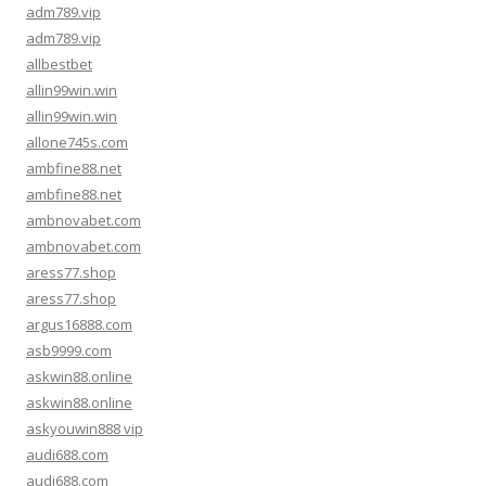
adm789.vip
adm789.vip
allbestbet
allin99win.win
allin99win.win
allone745s.com
ambfine88.net
ambfine88.net
ambnovabet.com
ambnovabet.com
aress77.shop
aress77.shop
argus16888.com
asb9999.com
askwin88.online
askwin88.online
askyouwin888 vip
audi688.com
audi688.com