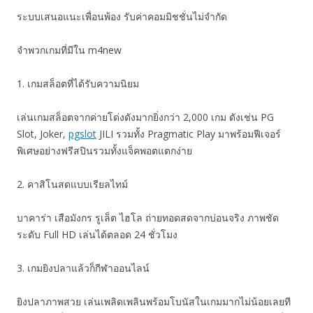
ระบบเสนอแนะเพื่อนพ้อง รับค่าคอมมิชชั่นไม่จำกัด
จำพวกเกมที่มีใน m4new
1. เกมสล็อตที่ได้รับความนิยม
เล่นเกมสล็อตจากค่ายโด่งดังมากยิ่งกว่า 2,000 เกม ดังเช่น PG
Slot, Joker,
pgslot
JILI รวมทั้ง Pragmatic Play มาพร้อมฟีเจอร์
พิเศษอย่างฟรีสปินรวมทั้งแจ็คพอตแตกง่าย
2. คาสิโนสดแบบเรียลไทม์
บาคาร่า เสือมังกร รูเล็ต ไฮโล ถ่ายทอดสดจากบ่อนจริง ภาพชัด
ระดับ Full HD เล่นได้ตลอด 24 ชั่วโมง
3. เกมยิงปลาแล้วก็กีฬาออนไลน์
ยิงปลาภาพสวย เล่นเพลิดเพลินพร้อมโบนัสในเกมมากไม่น้อยเลยที