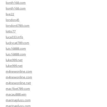
lionth168.com
lionth168.com
live22
london45
london6789.com
lotto77
luca333.info
luckycat789.com
luis16888.com
luis16888.com
luke999.net
luke999.net
m4newonline.com
m4newonline.com
m4newonline.net
mac1bet789.com
macau888.win
marinapluss.com
marinapluss.com