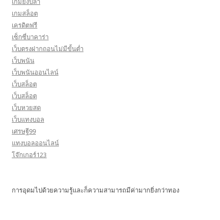
เกมยิงปลา
เกมสล็อต
เครดิตฟรี
เซ็กซี่บาคาร่า
เว็บตรงฝากถอนไม่มีขั้นต่ำ
เว็บพนัน
เว็บพนันออนไลน์
เว็บสล็อต
เว็บสล็อต
เว็บหวยสด
เว็บแทงบอล
เศรษฐี99
แทงบอลออนไลน์
โจ๊กเกอร์123
การอุดมไปด้วยความรู้และก็ความสามารถมีค่ามากยิ่งกว่าทอง