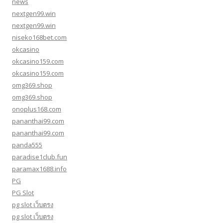
news
nextgen99.win
nextgen99.win
niseko168bet.com
okcasino
okcasino159.com
okcasino159.com
omg369.shop
omg369.shop
onoplus168.com
pananthai99.com
pananthai99.com
panda555
paradise1club.fun
paramax1688.info
PG
PG Slot
pg slot เว็บตรง
pg slot เว็บตรง