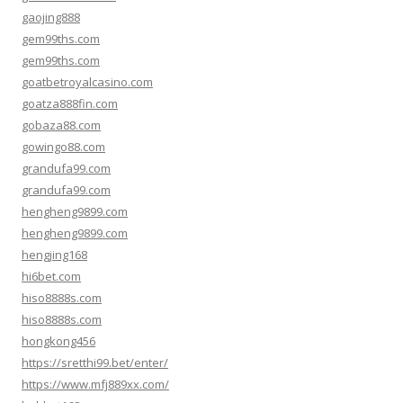
gaojing888
gem99ths.com
gem99ths.com
goatbetroyalcasino.com
goatza888fin.com
gobaza88.com
gowingo88.com
grandufa99.com
grandufa99.com
hengheng9899.com
hengheng9899.com
hengjing168
hi6bet.com
hiso8888s.com
hiso8888s.com
hongkong456
https://sretthi99.bet/enter/
https://www.mfj889xx.com/