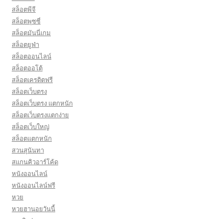
สล็อตพีจี
สล็อตพุซซี่
สล็อตมันนี่เกม
สล็อตยูฟ่า
สล็อตออนไลน์
สล็อตออโต้
สล็อตเครดิตฟรี
สล็อตเว็บตรง
สล็อตเว็บตรง แตกหนัก
สล็อตเว็บตรงแตกง่าย
สล็อตเว็บใหญ่
สล็อตแตกหนัก
สวนสุนันทา
สแกนคิวอาร์โค้ด
หนังออนไลน์
หนังออนไลน์ฟรี
หวย
หวยฮานอยวันนี้