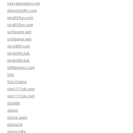
sexygameplus.me
shinobi24hr.com
sing55fun.com
sing55fun.com
six9game.win
six9game.win
sky2899.com
skylix99.club
skylix99.club
sl99games.com
Slot
Slot Online
slot1111ok.com
slot1111ok.com
slot666
slotxo
slotxo auto
slotxo24
slotxo24hr