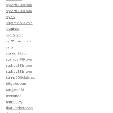
spbetflik888.com
spbetflik888.com
spinix
sqgame555s.com
sretthi99
ssc168.com
ssc915casino.com
ssru
starrich99.com
stellabet789.com
sudyod888s.com
sudyod888s.com
sunny9999club.net
t88golds.com
tangtem168
teenoi888
temmax69
thaisiambet.shop