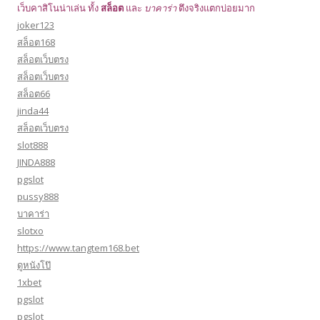
เว็บคาสิโนน่าเล่น ทั้ง
สล็อต
และ
บาคาร่า
ตึงจริงแตกบ่อยมาก
joker123
สล็อต168
สล็อตเว็บตรง
สล็อตเว็บตรง
สล็อต66
jinda44
สล็อตเว็บตรง
slot888
JINDA888
pgslot
pussy888
บาคาร่า
slotxo
https://www.tangtem168.bet
ดูหนังโป๊
1xbet
pgslot
pgslot