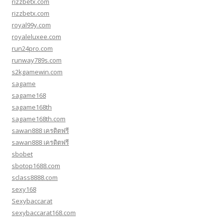
rizzbetx.com
rizzbetx.com
royal99y.com
royaleluxee.com
run24pro.com
runway789s.com
s2kgamewin.com
sagame
sagame168
sagame168th
sagame168th.com
sawan888 เครดิตฟรี
sawan888 เครดิตฟรี
sbobet
sbotop1688.com
sclass8888.com
sexy168
Sexybaccarat
sexybaccarat168.com