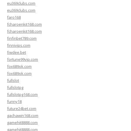
eu369clubs.com
eu369clubs.com
faro168
fcharoenkit168.com
fcharoenkit168.com
finfinbet789.com
finnivips.com
fiwdee.bet
fortune99vip.com
fox689ok.com
fox689ok.com
fullslot
fullslotpg
fullslotpg168.com
funny18
future24bet.com
gachawin168.com
gamehit8888.com
gamehit8888.com