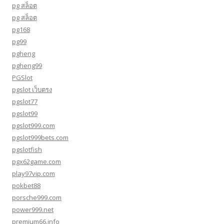
pg สล็อต
pg สล็อต
pg168
pg99
pgheng
pgheng99
PGSlot
pgslot เว็บตรง
pgslot77
pgslot99
pgslot999.com
pgslot999bets.com
pgslotfish
pgx62game.com
play97vip.com
pokbet88
porsche999.com
power999.net
premium66.info