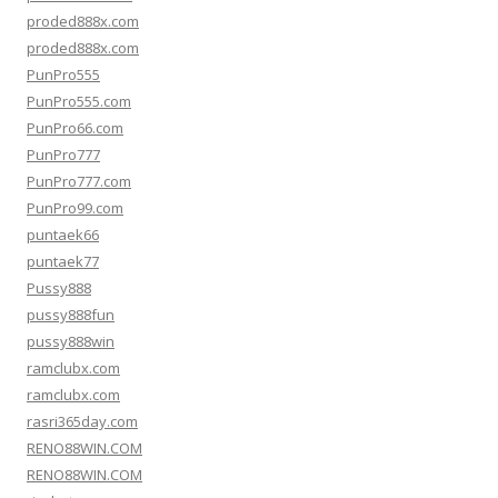
proded888x.com
proded888x.com
PunPro555
PunPro555.com
PunPro66.com
PunPro777
PunPro777.com
PunPro99.com
puntaek66
puntaek77
Pussy888
pussy888fun
pussy888win
ramclubx.com
ramclubx.com
rasri365day.com
RENO88WIN.COM
RENO88WIN.COM