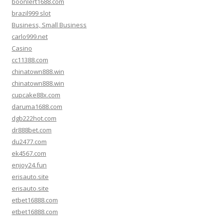
boonlert1688.com
brazil999 slot
Business, Small Business
carlo999.net
Casino
cc11388.com
chinatown888.win
chinatown888.win
cupcake88x.com
daruma1688.com
dgb222hot.com
dr888bet.com
du2477.com
ek4567.com
enjoy24.fun
erisauto.site
erisauto.site
etbet16888.com
etbet16888.com