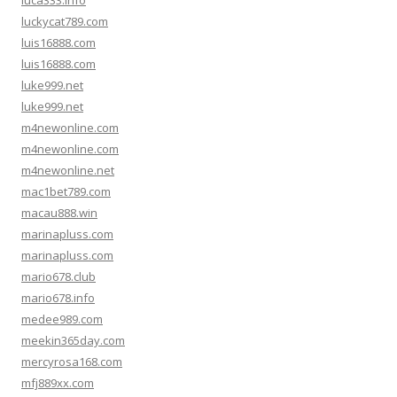
luca333.info
luckycat789.com
luis16888.com
luis16888.com
luke999.net
luke999.net
m4newonline.com
m4newonline.com
m4newonline.net
mac1bet789.com
macau888.win
marinapluss.com
marinapluss.com
mario678.club
mario678.info
medee989.com
meekin365day.com
mercyrosa168.com
mfj889xx.com