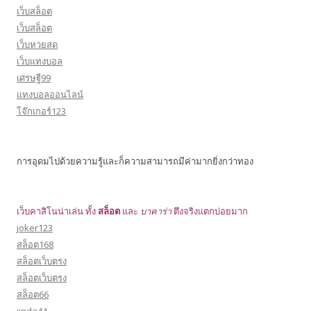
เว็บสล็อต
เว็บสล็อต
เว็บหวยสด
เว็บแทงบอล
เศรษฐี99
แทงบอลออนไลน์
โจ๊กเกอร์123
การอุดมไปด้วยความรู้และก็ความสามารถมีค่ามากยิ่งกว่าทอง
เว็บคาสิโนน่าเล่น ทั้ง
สล็อต
และ
บาคาร่า
ตึงจริงแตกบ่อยมาก
joker123
สล็อต168
สล็อตเว็บตรง
สล็อตเว็บตรง
สล็อต66