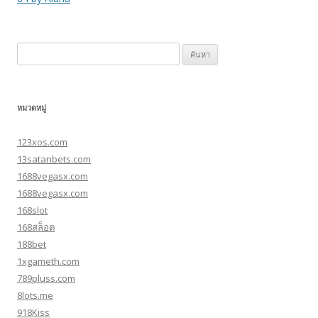
ค้นหา
สำหรับ:
หมวดหมู่
123xos.com
13satanbets.com
1688vegasx.com
1688vegasx.com
168slot
168สล็อต
188bet
1xgameth.com
789pluss.com
8lots.me
918Kiss