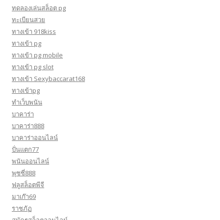
ทดลองเล่นสล็อต pg
ทะเบียนสวย
ทางเข้า 918kiss
ทางเข้า pg
ทางเข้า pg mobile
ทางเข้า pg slot
ทางเข้า Sexybaccarat168
ทางเข้าpg
ทำเว็บพนัน
บาคาร่า
บาคาร่า888
บาคาร่าออนไลน์
ปั่นแตก77
พนันออนไลน์
พุซซี่888
ฟลูสล็อตพีจี
มาเก๊า69
ราชภัฏ