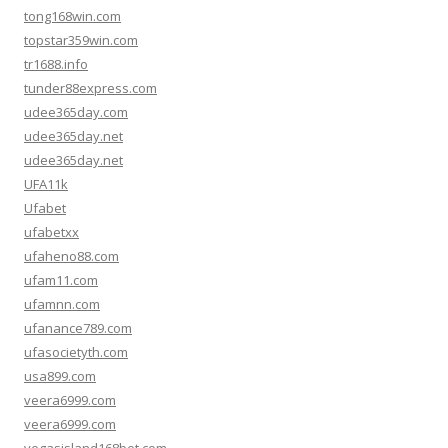
tong168win.com
topstar359win.com
tr1688.info
tunder88express.com
udee365day.com
udee365day.net
udee365day.net
UFA11k
Ufabet
ufabetxx
ufaheno88.com
ufam11.com
ufamnn.com
ufanance789.com
ufasocietyth.com
usa899.com
veera6999.com
veera6999.com