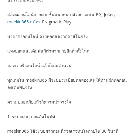
สล็อตออนไลน์จากค่ายชั้นแนวหน้า ตัวอย่างเช่น PG, Joker,
meekin365 สมัคร
Pragmatic Play
บาคาร่าออนไลน์ ถ่ายทอดสดจากคาสิโนจริง
แทงบอลและเดิมพันกีฬามากมายลีกทั่วทั้งโลก
ลอตเตอรี่ออนไลน์ แล้วก็เกมจำนวน
ทุกเกมใน meekin365 มีระบบระเบียบทดลองเล่นให้ท่านฝึกหัดก่อน
ลงเดิมพันจริง
ความปลอดภัยแล้วก็ความน่าวางใจ
1. ระบบฝาก-ถอนอัตโนมัติ
meekin365 ใช้ระบบฝากถอนที่รวดเร็วทันใจภายใน 30 วินาที