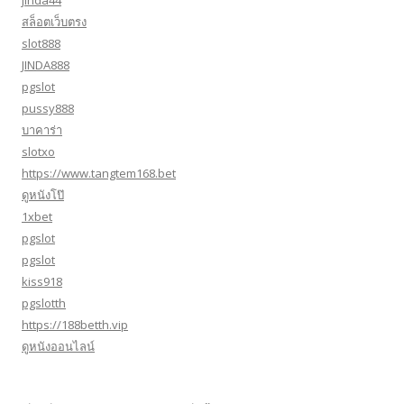
jinda44
สล็อตเว็บตรง
slot888
JINDA888
pgslot
pussy888
บาคาร่า
slotxo
https://www.tangtem168.bet
ดูหนังโป๊
1xbet
pgslot
pgslot
kiss918
pgslotth
https://188betth.vip
ดูหนังออนไลน์