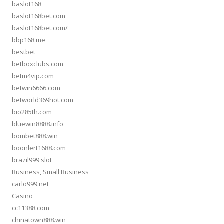
baslot168
baslot168bet.com
baslot168bet.com/
bbp168.me
bestbet
betboxclubs.com
betm4vip.com
betwin6666.com
betworld369hot.com
bio285th.com
bluewin8888.info
bombet888.win
boonlert1688.com
brazil999 slot
Business, Small Business
carlo999.net
Casino
cc11388.com
chinatown888.win