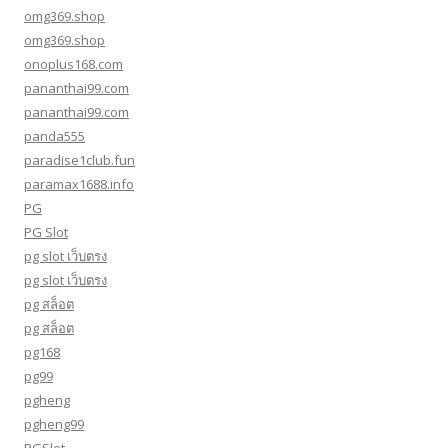
omg369.shop
omg369.shop
onoplus168.com
pananthai99.com
pananthai99.com
panda555
paradise1club.fun
paramax1688.info
PG
PG Slot
pg slot เว็บตรง
pg slot เว็บตรง
pg สล็อต
pg สล็อต
pg168
pg99
pgheng
pgheng99