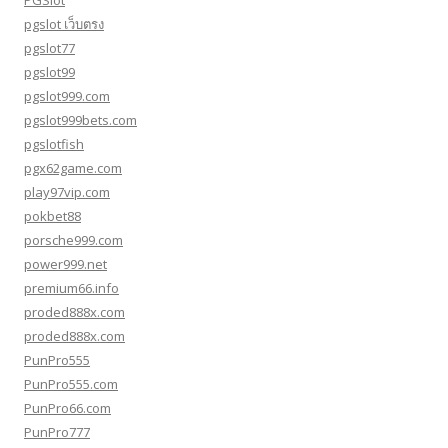
PGSlot
pgslot เว็บตรง
pgslot77
pgslot99
pgslot999.com
pgslot999bets.com
pgslotfish
pgx62game.com
play97vip.com
pokbet88
porsche999.com
power999.net
premium66.info
proded888x.com
proded888x.com
PunPro555
PunPro555.com
PunPro66.com
PunPro777