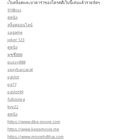
เว็บสล็อตและบาคาร่าของโครตดีเว็บนี้เล่นแล้วรวยจัดๆ
918kiss
ดูหนัง
สล็อตออนไลน์
sagame
joker 123
ดูหนัง
พุซซี่888
pussy888
sexybaccarat
pgslot
pg77
pgslot99
fullslotpg
live22
ดูหนัง
https://www.ilike-movie.com
https://www.keepmovie.me
https://www.moviehdthai.com