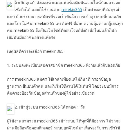
ถ้าเกิดคุณกำลังมองหาแพลตฟอร์มเดิมพันออนไลน์ป้อมอาจจะ
เชื่อถือได้ และก็ใช้งานง่าย
meekin365
เป็นคำตอบที่สมบูรณ์
แบบ ด้วยระบบการสมัครที่รวดเร็วทันใจ การเข้าสู่ระบบที่ปลอดภัย
และโปรโมชั่น meekin365 เครดิตฟรี ที่มอบความคุ้มค่าแก่ผู้เล่นทุก
คน meekin365 จึงเป็นเว็บไซต์ที่ตอบโจทย์ทั้งยังมือใหม่แล้วก็นัก
เดิมพันมืออาชีพอย่างแท้จริง
เหตุผลที่ควรจะเลือก meekin365
1. ระบบลงทะเบียนสมัครสมาชิก meekin365 ที่ง่ายแล้วก็ปลอดภัย
การ meekin365 สมัคร ใช้เวลาเพียงแค่ไม่กี่นาที กรอกข้อมูล
ฐานราก ยืนยันตัวตน และก็เริ่มใช้งานได้ในทันที โดยระบบมีการ
คุ้มครองป้องกันข้อมูลส่วนตัวของผู้ใช้อย่างเข้มงวด
2. เข้าสู่ระบบ meekin365 ได้ตลอด 1 วัน
ผู้ใช้งานสามารถ meekin365 เข้าระบบ ได้ทุกที่ที่ต้องการ ไม่ว่าจะ
ผ่านมือถือหรือคอมพิวเตอร์ ระบบถูกดีไซน์มาเพื่อรองรับการเข้าใช้