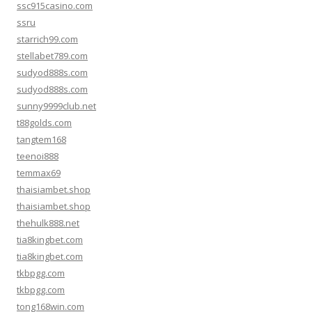
ssc915casino.com
ssru
starrich99.com
stellabet789.com
sudyod888s.com
sudyod888s.com
sunny9999club.net
t88golds.com
tangtem168
teenoi888
temmax69
thaisiambet.shop
thaisiambet.shop
thehulk888.net
tia8kingbet.com
tia8kingbet.com
tkbpgg.com
tkbpgg.com
tong168win.com