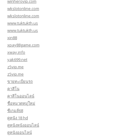
winherovip.com
wkslotonline.com
wkslotonline.com
www.tuktukth.us
www.tuktukth.us
xin88
xpay88game.com
xway.info
yak699.net
z5vip.me
z5vip.me
ขายทะเบียนรถ
คาสิโน
คาสิโนออนไลน์
ชื่อหมวดหมู่ใหม่
ซีเกมส์68
ดูหนัง 18 hd
ดูหนังหนังออนไลน์
ดูหนังออนไลน์