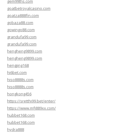
gem99ths.com
goatbetroyalcasino.com
goatza888fin.com
gobaza88.com
gowingo88.com
grandufa99.com
grandufa99.com
hengheng9899.com
hengheng9899.com
hengjing168
hi6bet.com
hiso8888s.com
hiso8888s.com
hongkong456
https://sretthi99.bet/enter/
https://www.mfj889xx.com/
hubbet168.com
hubbet168.com
hydra888