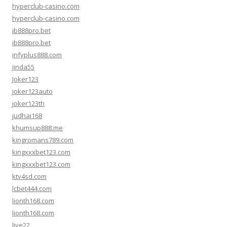
hyperclub-casino.com
hyperclub-casino.com
ib888pro.bet
ib888pro.bet
infyplus888.com
jinda55
Joker123
joker123auto
joker123th
judhai168
khumsup888.me
kingromans789.com
kingxxxbet123.com
kingxxxbet123.com
ktv4sd.com
lcbet444.com
lionth168.com
lionth168.com
live22