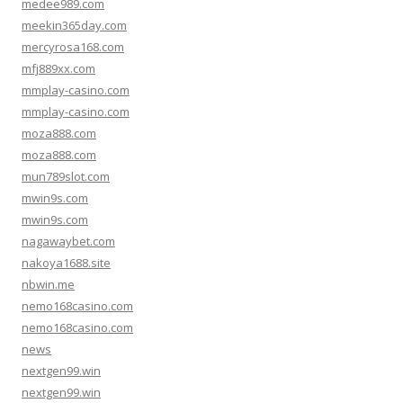
medee989.com
meekin365day.com
mercyrosa168.com
mfj889xx.com
mmplay-casino.com
mmplay-casino.com
moza888.com
moza888.com
mun789slot.com
mwin9s.com
mwin9s.com
nagawaybet.com
nakoya1688.site
nbwin.me
nemo168casino.com
nemo168casino.com
news
nextgen99.win
nextgen99.win