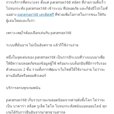
การบริการที่ครบวงจร ตั้งแต่ paramax168 สมัคร ที่ง่ายรวมทั้งเร็ว
ไปจนกระทั่ง paramax168 เข้าระบบ ที่ปลอดภัย และก็ยังมีโปรโมชั่
นอย่าง
paramax168 เครดิตฟรี
ที่ช่วยเพิ่มโอกาสในการชนะให้กับ
ผู้เล่นใหม่และก็เก่า
เพราะเหตุไรต้องเลือกเล่นกับ paramax168
ระบบที่มั่นอาจ ไม่เป็นอันตราย แล้วก็ใช้งานง่าย
หนึ่งในจุดเด่นของ paramax168 เป็นการมีระบบที่วางแบบมาเพื่อ
ให้มีความปลอดภัยของข้อมูลผู้ใช้ พร้อมระบบล็อกอินที่มีการรับรอง
ตัวตนแบบ 2 ชั้น รวมทั้งการพัฒนาเว็บไซต์ให้ใช้งานง่าย ไม่ว่าจะ
ผ่านมือถือหรือคอมพิวเตอร์
บริการครบทุกเกมพนัน
paramax168 เก็บรวบรวมเกมยอดนิยมจากค่ายดังทั้งโลก ไม่ว่าจะ
เป็น บาคาร่า สล็อต รูเล็ต ไฮโล ไปจนกระทั่งพนันบอลออนไลน์ ทุก
เกมได้รับการยืนยันจากมาตรฐานสากล