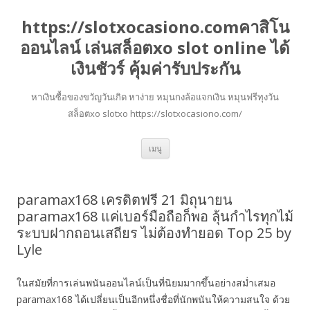
https://slotxocasiono.comคาสิโน
ออนไลน์ เล่นสล็อตxo slot online ได้
เงินชัวร์ คุ้มค่ารับประกัน
หาเงินซื้อของขวัญวันเกิด หาง่าย หมุนกงล้อแจกเงิน หมุนฟรีทุงวัน
สล็อตxo slotxo https://slotxocasiono.com/
ข้าม
เมนู
ไป
ยัง
เนื้อหา
paramax168 เครดิตฟรี 21 มิถุนายน
paramax168 แค่เบอร์มือถือก็พอ ลุ้นกำไรทุกไม้
ระบบฝากถอนเสถียร ไม่ต้องทำยอด Top 25 by
Lyle
ในสมัยที่การเล่นพนันออนไลน์เป็นที่นิยมมากขึ้นอย่างสม่ำเสมอ
paramax168 ได้เปลี่ยนเป็นอีกหนึ่งชื่อที่นักพนันให้ความสนใจ ด้วย