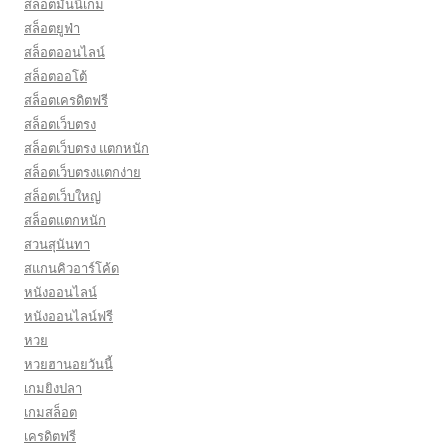
สล็อตมันนี่เกม
สล็อตยูฟ่า
สล็อตออนไลน์
สล็อตออโต้
สล็อตเครดิตฟรี
สล็อตเว็บตรง
สล็อตเว็บตรง แตกหนัก
สล็อตเว็บตรงแตกง่าย
สล็อตเว็บใหญ่
สล็อตแตกหนัก
สวนสุนันทา
สแกนคิวอาร์โค้ด
หนังออนไลน์
หนังออนไลน์ฟรี
หวย
หวยฮานอยวันนี้
เกมยิงปลา
เกมสล็อต
เครดิตฟรี