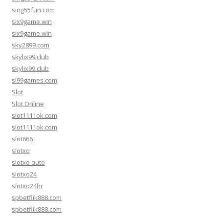
sing55fun.com
six9game.win
six9game.win
sky2899.com
skylix99.club
skylix99.club
sl99games.com
Slot
Slot Online
slot1111ok.com
slot1111ok.com
slot666
slotxo
slotxo auto
slotxo24
slotxo24hr
spbetflik888.com
spbetflik888.com