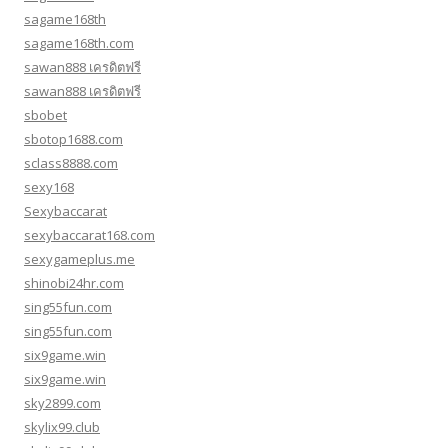
sagame168th
sagame168th.com
sawan888 เครดิตฟรี
sawan888 เครดิตฟรี
sbobet
sbotop1688.com
sclass8888.com
sexy168
Sexybaccarat
sexybaccarat168.com
sexygameplus.me
shinobi24hr.com
sing55fun.com
sing55fun.com
six9game.win
six9game.win
sky2899.com
skylix99.club