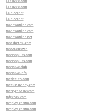
luis16888.com
luis16888.com
luke999.net
luke999.net
m4newonline.com
m4newonline.com
m4newonline.net
mac1bet789.com
macau888.win
marinapluss.com
marinapluss.com
mario678.club
mario678.info
medee989.com
meekin365day.com
mercyrosa168.com
mfj889xx.com
mmplay-casino.com
mmplay-casino.com