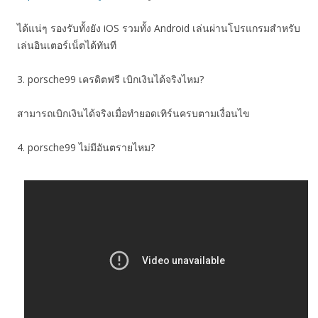
ได้แน่ๆ รองรับทั้งยัง iOS รวมทั้ง Android เล่นผ่านโปรแกรมสำหรับ
เล่นอินเตอร์เน็ตได้ทันที
3. porsche99 เครดิตฟรี เบิกเงินได้จริงไหม?
สามารถเบิกเงินได้จริงเมื่อทำยอดเทิร์นครบตามเงื่อนไข
4. porsche99 ไม่มีอันตรายไหม?