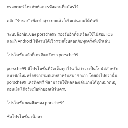
กรอกเบอร์โทรศัพท์และรหัสผ่านที่สมัครไว้
คลิก “รับรอง” เพื่อเข้าสู่ระบบแล้วก็เริ่มเล่นเกมได้ทันที
ระบบล็อกอินของ porsche99 รองรับอีกทั้งเครื่องใช้ไม้สอย iOS
และก็ Android ใช้งานได้เร็วรวมทั้งปลอดภัยทุกครั้งที่เข้าเล่น
โปรโมชั่นแล้วก็เครดิตฟรีจาก porsche99
porsche99 มีโปรโมชั่นที่จัดเต็มทุกวี่วัน ไม่ว่าจะเป็นโบนัสสำหรับ
สมาชิกใหม่หรือกิจกรรมพิเศษสำหรับสมาชิกเก่า โดยยิ่งไปกว่านั้น
porsche99 เครดิตฟรี ที่สามารถใช้ทดลองเล่นเกมได้ทุกหมวดหมู่
ถอนเงินได้จริงเมื่อทำยอดเทิร์นครบ
โปรโมชั่นยอดฮิตของ porsche99
ชื่อโปรโมชั่น เนื้อหา