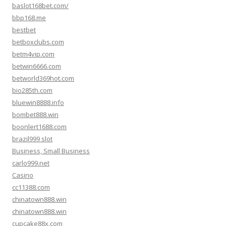
baslot168bet.com/
bbp168.me
bestbet
betboxclubs.com
betm4vip.com
betwin6666.com
betworld369hot.com
bio285th.com
bluewin8888.info
bombet888.win
boonlert1688.com
brazil999 slot
Business, Small Business
carlo999.net
Casino
cc11388.com
chinatown888.win
chinatown888.win
cupcake88x.com