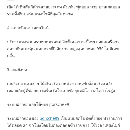
เปิดให้เดิมพันกีฬาหลายประเภท ดังเช่น ฟุตบอล มวย บาสเกตบอล
รวมทั้งอีสปอร์ต แพงน้ำดีที่สุดในตลาด
4. สลากกินแบ่งออนไลน์
บริการแทงหวยครบทุกหมวดหมู่ อีกทั้งลอตเตอรี่ไทย ลอตเตอรี่ลาว
สลากกินแบ่งหุ้น และหวยยี่กี อัตราจ่ายสูงสุดบาทละ 950 ไม่มีเลข
กลั้น
5. เกมยิงปลา
เกมยิงปลาเล่นง่าย ได้เงินจริง ภาพสวย เอฟเฟกต์สมจริงสมจัง
เหมาะกับผู้ที่ชอบความรื่นเริงใจแบบชิลๆแต่มีโอกาสได้กำไรสูง
ระบบฝากถอนออโต้ของ porsche99
ระบบฝากถอนของ
porsche99
เป็นแบบอัตโนมัติทั้งผอง ทำรายการ
ได้ตลอด 24 ชั่วโมงโดยไม่ต้องติดต่อข้าราชการ ใช้เวลาเพียงไม่กี่