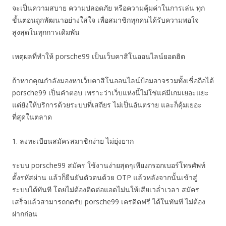
จะเป็นความสบาย ความปลอดภัย หรือความคุ้มค่าในการเล่น ทุก
ขั้นตอนถูกพัฒนาอย่างใส่ใจ เพื่อสมาชิกทุกคนได้รับความพอใจ
สูงสุดในทุกการเดิมพัน
เหตุผลที่ทำให้ porsche99 เป็นเว็บคาสิโนออนไลน์ยอดฮิต
ถ้าหากคุณกำลังมองหาเว็บคาสิโนออนไลน์ป้อมอาจรวมทั้งเชื่อถือได้
porsche99 เป็นคำตอบ เพราะว่าเว็บแห่งนี้ไม่ใช่แค่มีเกมเยอะแยะ
แต่ยังให้บริการด้วยระบบที่เสถียร ไม่เป็นอันตราย และก็คุ้มเยอะ
ที่สุดในตลาด
1. ลงทะเบียนสมัครสมาชิกง่าย ไม่ยุ่งยาก
ระบบ porsche99 สมัคร ใช้งานง่ายสุดๆเพียงกรอกเบอร์โทรศัพท์
ตั้งรหัสผ่าน แล้วก็ยืนยันตัวตนด้วย OTP แล้วหลังจากนั้นเข้าสู่
ระบบได้ทันที โดยไม่ต้องติดต่อแอดไม่นให้เสียเวล่ำเวลา สมัคร
เสร็จแล้วสามารถกดรับ porsche99 เครดิตฟรี ได้ในทันที ไม่ต้อง
ฝากก่อน