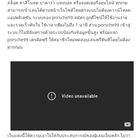
สล็อต คาสิโนสด บาคาร่า แทงบอล หรือลอตเตอรี่ออนไลน์ ทุกเกม
สามารถเข้าเล่นได้ผ่านหน้าเว็บไซต์โดยตรงแบบไม่ต้องดาวน์โหลด
แอปพลิเคชัน ระบบของ porsche99 สมัคร ถูกดีไซน์ให้ใช้งานง่าย
และรวดเร็วทันใจ ใช้เวลาเพียงไม่ถึง 1 นาที ส่วน porsche99 เข้าสู่
ระบบ ก็ไม่มีอันตรายด้วยระบบป้องกันข้อมูลขั้นสูง พร้อมแจก
porsche99 เครดิตฟรี ให้สมาชิกใหม่ทดสอบเล่นฟรีทันทีโดยไม่ต้อง
ฝากก่อน
เว็บแห่งนี้ให้ความเอาใจใส่กับประสบการณ์ของผู้เล่นเป็นหลัก ไม่ว่า