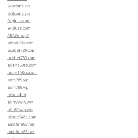
928coins.vip
928coins.vip
9kpluss.com
9kpluss.com
ABAGroup2
abbet789.com
acebet789.com
acebet789.com
aden168ss.com
aden168ss.com
adm789.vip
adm789.vip
allbestbet
allin99win.win
allin99win.win
allone745s.com
ambfine88.net
ambfine88.net