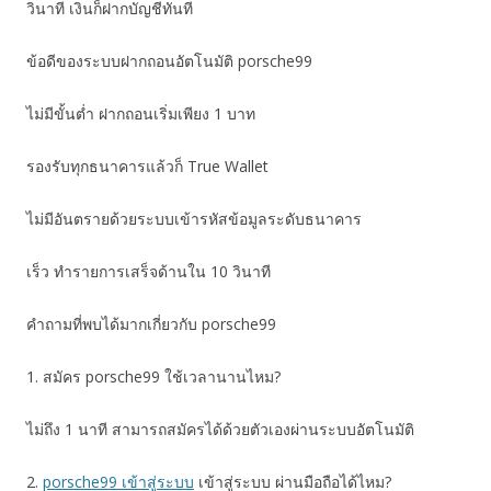
วินาที เงินก็ฝากบัญชีทันที
ข้อดีของระบบฝากถอนอัตโนมัติ porsche99
ไม่มีขั้นต่ำ ฝากถอนเริ่มเพียง 1 บาท
รองรับทุกธนาคารแล้วก็ True Wallet
ไม่มีอันตรายด้วยระบบเข้ารหัสข้อมูลระดับธนาคาร
เร็ว ทำรายการเสร็จด้านใน 10 วินาที
คำถามที่พบได้มากเกี่ยวกับ porsche99
1. สมัคร porsche99 ใช้เวลานานไหม?
ไม่ถึง 1 นาที สามารถสมัครได้ด้วยตัวเองผ่านระบบอัตโนมัติ
2.
porsche99 เข้าสู่ระบบ
เข้าสู่ระบบ ผ่านมือถือได้ไหม?