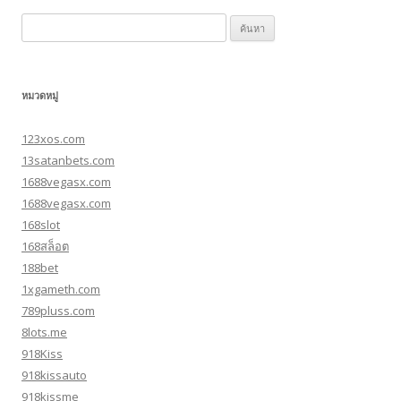
ค้นหา
สำหรับ:
หมวดหมู่
123xos.com
13satanbets.com
1688vegasx.com
1688vegasx.com
168slot
168สล็อต
188bet
1xgameth.com
789pluss.com
8lots.me
918Kiss
918kissauto
918kissme