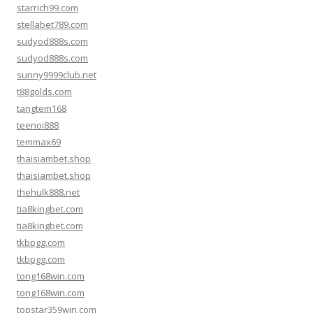
starrich99.com
stellabet789.com
sudyod888s.com
sudyod888s.com
sunny9999club.net
t88golds.com
tangtem168
teenoi888
temmax69
thaisiambet.shop
thaisiambet.shop
thehulk888.net
tia8kingbet.com
tia8kingbet.com
tkbpgg.com
tkbpgg.com
tong168win.com
tong168win.com
topstar359win.com