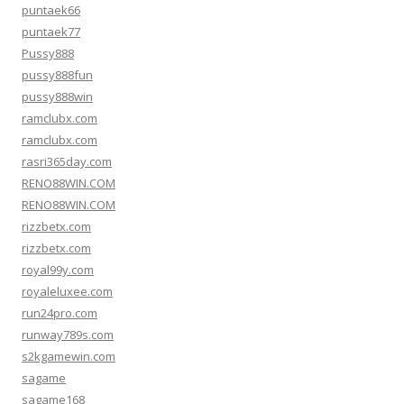
puntaek66
puntaek77
Pussy888
pussy888fun
pussy888win
ramclubx.com
ramclubx.com
rasri365day.com
RENO88WIN.COM
RENO88WIN.COM
rizzbetx.com
rizzbetx.com
royal99y.com
royaleluxee.com
run24pro.com
runway789s.com
s2kgamewin.com
sagame
sagame168