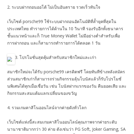
2. ระบบฝากถอนออโต้ ไม่เป็นอันตราย รวดเร็วทันใจ
เว็บไซต์ porsche99 ใช้ระบบฝากถอนอัตโนมัติที่ล้ำยุคที่สุดใน
ประเทศไทย ทำรายการได้ด้านใน 10 วินาที รองรับอีกทั้งธนาคาร
ชั้นแนวหน้าและก็ True Money Wallet ไม่มีอย่างต่ำสำหรับเพื่อ
การฝากถอน และก็สามารถทำรายการได้ตลอด 1 วัน
3. โปรโมชั่นสุดคุ้มสำหรับสมาชิกใหม่และเก่า
สมาชิกใหม่จะได้รับ porsche99 เครดิตฟรี โดยทันทีข้างหลังสมัคร
ส่วนสมาชิกเก่าก็สามารถร่วมกิจกรรมลุ้นโบนัสแล้วก็รับโปรโมชั่
นพิเศษได้ทุกเมื่อเชื่อวัน เช่น โบนัสฝากแรกของวัน คืนยอดเสีย และ
กิจกรรมสะสมแต้มแลกเปลี่ยนของขวัญ
4. รวมเกมคาสิโนออนไลน์จากค่ายดังทั่วโลก
เว็บไซต์แห่งนี้สะสมเกมคาสิโนออนไลน์คุณภาพจากค่ายระดับ
นานาชาติมากกว่า 30 ค่าย ดังเช่นว่า PG Soft, Joker Gaming, SA