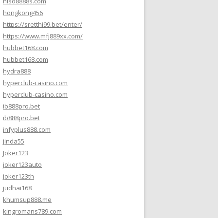
hiso8888s.com
hongkong456
https://sretthi99.bet/enter/
https://www.mfj889xx.com/
hubbet168.com
hubbet168.com
hydra888
hyperclub-casino.com
hyperclub-casino.com
ib888pro.bet
ib888pro.bet
infyplus888.com
jinda55
Joker123
joker123auto
joker123th
judhai168
khumsup888.me
kingromans789.com