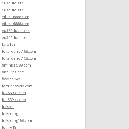
erisauto.site
erisauto.site
etbet16888.com
etbet16888.com
eu369clubs.com
eu369clubs.com
faro168
fcharoenkit168.com
fcharoenkit168.com
finfinbet789.com
finnivips.com
fiwdee.bet
fortune99vip.com
fox689ok.com
fox689ok.com
fullslot
fullslotpg
fullslotpg168.com
funny18