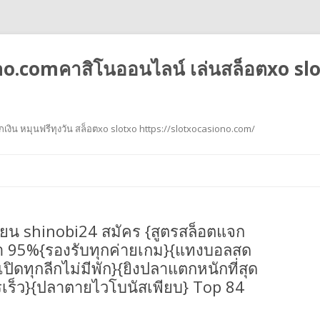
o.comคาสิโนออนไลน์ เล่นสล็อตxo slot 
กเงิน หมุนฟรีทุงวัน สล็อตxo slotxo https://slotxocasiono.com/
ข้าม
ไป
ยัง
เนื้อหา
ายน shinobi24 สมัคร {สูตรสล็อตแจก
่า 95%{รองรับทุกค่ายเกม}{แทงบอลสด
{เปิดทุกลีกไม่มีพัก}{ยิงปลาแตกหนักที่สุด
ไรเร็ว}{ปลาตายไวโบนัสเพียบ} Top 84