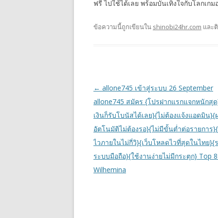
ฟรี ไปใช้ได้เลย พร้อมบันเทิงใจกับโลกเก
ข้อความนี้ถูกเขียนใน
shinobi24hr.com
และติ
เมนู
←
allone745 เข้าสู่ระบบ 26 September
นำทาง
allone745 สมัคร {โปรฝากแรกแจกหนักสุด
เรื่อง
เงินก็รับโบนัสได้เลย}{ไม่ต้องแจ้งแอดมิน}
อัตโนมัติไม่ต้องรอ}{ไม่มีขั้นต่ำต่อรายการ}{
ไวภายในไม่กี่วิ}{เว็บโหลดไวที่สุดในไทย}{
ระบบมือถือ}{ใช้งานง่ายไม่มีกระตุก} Top 
Wilhemina