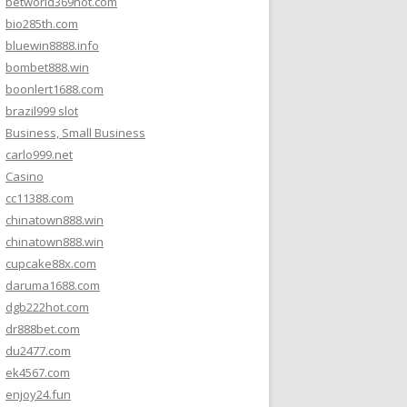
betworld369hot.com
bio285th.com
bluewin8888.info
bombet888.win
boonlert1688.com
brazil999 slot
Business, Small Business
carlo999.net
Casino
cc11388.com
chinatown888.win
chinatown888.win
cupcake88x.com
daruma1688.com
dgb222hot.com
dr888bet.com
du2477.com
ek4567.com
enjoy24.fun