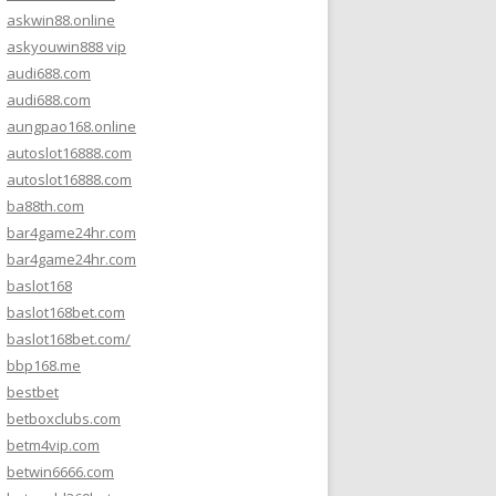
askwin88.online
askyouwin888 vip
audi688.com
audi688.com
aungpao168.online
autoslot16888.com
autoslot16888.com
ba88th.com
bar4game24hr.com
bar4game24hr.com
baslot168
baslot168bet.com
baslot168bet.com/
bbp168.me
bestbet
betboxclubs.com
betm4vip.com
betwin6666.com