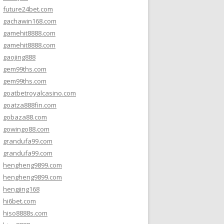
future24bet.com
gachawin168.com
gamehit8888.com
gamehit8888.com
gaojing888
gem99ths.com
gem99ths.com
goatbetroyalcasino.com
goatza888fin.com
gobaza88.com
gowingo88.com
grandufa99.com
grandufa99.com
hengheng9899.com
hengheng9899.com
hengjing168
hi6bet.com
hiso8888s.com