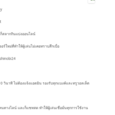
ay
t
ะก็สลากกินแบ่งออนไลน์
์ใหม่ที่ทำให้ผู้เล่นไม่เคยทราบสึกเบื่อ
shinobi24
0 วินาที ไม่ต้องแจ้งแอดมิน รองรับทุกแบงค์และทรูวอลเล็ต
นทางไลน์ และก็แชทสด ทำให้ผู้เล่นเชื่อมั่นทุกการใช้งาน