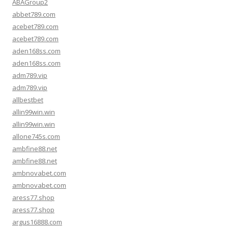
ABAGroup2
abbet789.com
acebet789.com
acebet789.com
aden168ss.com
aden168ss.com
adm789.vip
adm789.vip
allbestbet
allin99win.win
allin99win.win
allone745s.com
ambfine88.net
ambfine88.net
ambnovabet.com
ambnovabet.com
aress77.shop
aress77.shop
argus16888.com