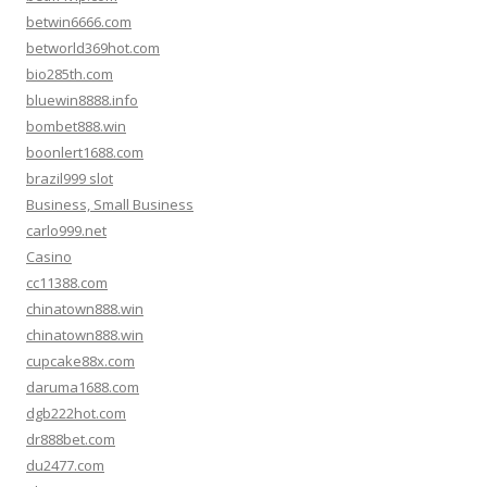
betwin6666.com
betworld369hot.com
bio285th.com
bluewin8888.info
bombet888.win
boonlert1688.com
brazil999 slot
Business, Small Business
carlo999.net
Casino
cc11388.com
chinatown888.win
chinatown888.win
cupcake88x.com
daruma1688.com
dgb222hot.com
dr888bet.com
du2477.com