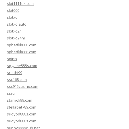
slot1111ok.com
slot666
slotxo
slotxo auto
slotxo24
slotxo24hr
spbetflik888.com
spbetflik888.com
spinix
sqgame555s.com
sretthi99
ssc168.com
ssc915casino.com
ssru
starrich99.com
stellabet789.com
sudyod888s.com
sudyod888s.com
sunny9999club.net