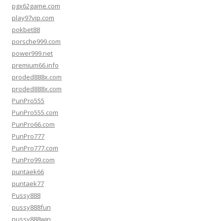
pgx62game.com
play97vip.com
pokbet88
porsche999.com
power999.net
premium66.info
proded888x.com
proded888x.com
PunPro555
PunPro555.com
PunPro66.com
PunPro777
PunPro777.com
PunPro99.com
puntaek66
puntaek77
Pussy888
pussy888fun
pussy888win