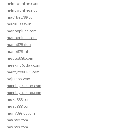
m4newonline.com
m4newonline.net
mac1bet789.com
macau888.win
marinapluss.com
marinapluss.com
mario678.club
mario678.info
medee989.com
meekin365day.com
mercyrosa168.com
mfj889xx.com
mmplay-casino.com
mmplay-casino.com
moza888.com
moza888.com
mun789slot.com
mwin9s.com
mwin9s.com