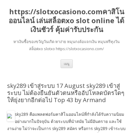
https://slotxocasiono.comคาสิโน
ออนไลน์ เล่นสล็อตxo slot online ได้
เงินชัวร์ คุ้มค่ารับประกัน
หาเงินซื้อของขวัญวันเกิด หาง่าย หมุนกงล้อแจกเงิน หมุนฟรีทุงวัน
สล็อตxo slotxo https://slotxocasiono.com/
ข้าม
เมนู
ไป
ยัง
เนื้อหา
sky289 เข้าสู่ระบบ 17 August sky289 เข้าสู่
ระบบ ไม่ต้องยืนยันตัวตนหรืออัปโหลดบัตรใดๆ
ให้ยุ่งยากอีกต่อไป Top 43 by Armand
sky289 คือแพลตฟอร์มคาสิโนออนไลน์ที่กำลังได้รับความนิยม
อย่างมากในปัจจุบัน ด้วยระบบที่นำสมัย ไม่มีอันตราย และใช้
งานง่าย ไม่ว่าจะเป็นการ sky289 สมัคร หรือการ sky289 เข้าระบบ