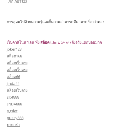
โจ๊กเกอร์123
การอุดมไปด้วยความรู้และก็ความสามารถมีค่ามากยิ่งกว่าทอง
เว็บคาสิโนน่าเล่น ทั้ง
สล็อต
และ
บาคาร่า
ตึงจริงแตกบ่อยมาก
joker123
สล็อต168
สล็อตเว็บตรง
สล็อตเว็บตรง
สล็อต66
jinda44
สล็อตเว็บตรง
slot888
JINDA888
pgslot
pussy888
บาคาร่า