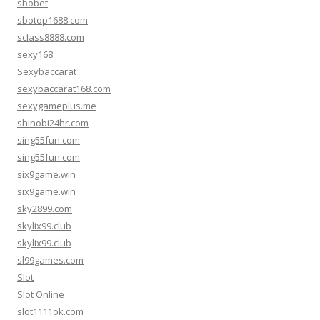
sbobet
sbotop1688.com
sclass8888.com
sexy168
Sexybaccarat
sexybaccarat168.com
sexygameplus.me
shinobi24hr.com
sing55fun.com
sing55fun.com
six9game.win
six9game.win
sky2899.com
skylix99.club
skylix99.club
sl99games.com
Slot
Slot Online
slot1111ok.com