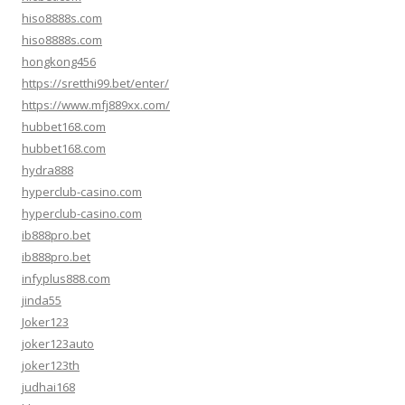
hiso8888s.com
hiso8888s.com
hongkong456
https://sretthi99.bet/enter/
https://www.mfj889xx.com/
hubbet168.com
hubbet168.com
hydra888
hyperclub-casino.com
hyperclub-casino.com
ib888pro.bet
ib888pro.bet
infyplus888.com
jinda55
Joker123
joker123auto
joker123th
judhai168