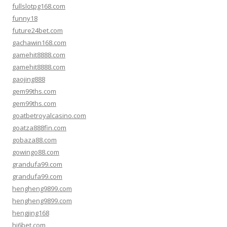
fullslotpg168.com
funny18
future24bet.com
gachawin168.com
gamehit8888.com
gamehit8888.com
gaojing888
gem99ths.com
gem99ths.com
goatbetroyalcasino.com
goatza888fin.com
gobaza88.com
gowingo88.com
grandufa99.com
grandufa99.com
hengheng9899.com
hengheng9899.com
hengjing168
hi6bet.com