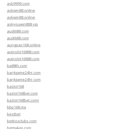
asb9999.com
askwin88.online
askwin88.online
askyouwin888 vip
audi688.com
audi688.com
aungpao168.online
autoslot16888.com
autoslot16888.com
ba88th.com
bar4game24hr.com
bar4game24hr.com
baslot168
baslot168bet.com
baslot168bet.com/
bbp168.me
bestbet
betboxclubs.com
betm4vip.com