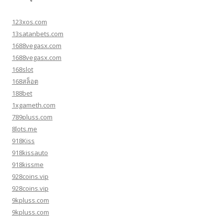
123xos.com
13satanbets.com
1688vegasx.com
1688vegasx.com
168slot
168สล็อต
188bet
1xgameth.com
789pluss.com
8lots.me
918Kiss
918kissauto
918kissme
928coins.vip
928coins.vip
9kpluss.com
9kpluss.com