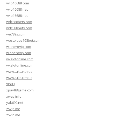
vvip16688.com
vvip16688.net
vvip16688.net
wdc888bets.com
wdc888bets.com
we789s.com
westbluez168bet.com
winherovip.com
winherovip.com
wkslotonline.com
wkslotonline.com
www.tuktukth.us
www.tuktukth.us
xin88
xpay88game.com
xway.info
yak699.net
z5vip.me
z5vip.me