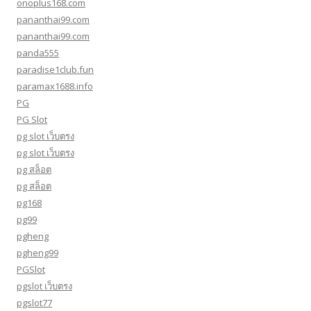
onoplus168.com
pananthai99.com
pananthai99.com
panda555
paradise1club.fun
paramax1688.info
PG
PG Slot
pg slot เว็บตรง
pg slot เว็บตรง
pg สล็อต
pg สล็อต
pg168
pg99
pgheng
pgheng99
PGSlot
pgslot เว็บตรง
pgslot77