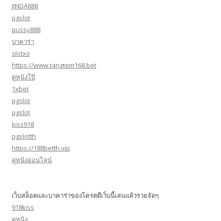
JINDA888
pgslot
pussy888
บาคาร่า
slotxo
https://www.tangtem168.bet
ดูหนังโป๊
1xbet
pgslot
pgslot
kiss918
pgslotth
https://188betth.vip
ดูหนังออนไลน์
เว็บสล็อตและบาคาร่าของโครตดีเว็บนี้เล่นแล้วรวยจัดๆ
918kiss
ดูหนัง