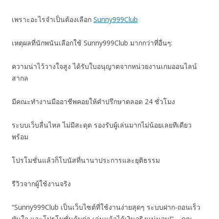
เพราะอะไรจำเป็นต้องเลือก
Sunny999Club
เหตุผลที่นักพนันเลือกใช้ Sunny999Club มากกว่าที่อื่นๆ:
ความน่าไว้วางใจสูง ได้รับใบอนุญาตจากหน่วยงานเกมออนไลน์
สากล
มีคณะทำงานมืออาชีพคอยให้คำปรึกษาตลอด 24 ชั่วโมง
ระบบเว็บลื่นไหล ไม่มีสะดุด รองรับผู้เล่นมากไม่น้อยเลยทีเดียว
พร้อม
โปรโมชั่นแล้วก็โบนัสที่นานาประการและยุติธรรม
รีวิวจากผู้ใช้งานจริง
“Sunny999Club เป็นเว็บไซต์ที่ใช้งานง่ายสุดๆ ระบบฝาก-ถอนเร็ว
ทันใจ และโปรโมชั่นคุ้มค่า เล่นแล้วได้เงินจริงแน่นอน!” – คุณ