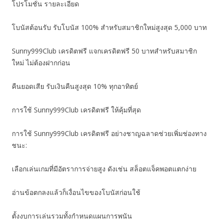
โปรโมชั่น รายละเอียด
โบนัสต้อนรับ รับโบนัส 100% สำหรับสมาชิกใหม่สูงสุด 5,000 บาท
Sunny999Club เครดิตฟรี แจกเครดิตฟรี 50 บาทสำหรับสมาชิก
ใหม่ ไม่ต้องฝากก่อน
คืนยอดเสีย รับเงินคืนสูงสุด 10% ทุกอาทิตย์
การใช้ Sunny999Club เครดิตฟรี ให้คุ้มที่สุด
การใช้ Sunny999Club เครดิตฟรี อย่างชาญฉลาดช่วยเพิ่มช่องทาง
ชนะ:
เลือกเล่นเกมที่มีอัตราการจ่ายสูง ดังเช่น สล็อตแจ็คพอตแตกง่าย
อ่านข้อตกลงแล้วก็เงื่อนไขของโบนัสก่อนใช้
ตั้งงบการเล่นรวมทั้งกำหนดแผนการพนัน