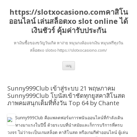
https://slotxocasiono.comคาสิโน
ออนไลน์ เล่นสล็อตxo slot online ได้
เงินชัวร์ คุ้มค่ารับประกัน
หาเงินซื้อของขวัญวันเกิด หาง่าย หมุนกงล้อแจกเงิน หมุนฟรีทุงวัน
สล็อตxo slotxo https://slotxocasiono.com/
ข้าม
เมนู
ไป
ยัง
เนื้อหา
Sunny999Club เข้าสู่ระบบ 21 พฤษภาคม
Sunny999Club โบนัสเข้าชัดทุกยูสคาสิโนสด
ภาพคมสนุกเต็มที่ทั้งวัน Top 64 by Chante
Sunny999Club คือแพลตฟอร์มการพนันออนไลน์ที่กำลังเดิน
ทางมาแรงในปีนี้ ด้วยระบบที่นำสมัยและก็การบริการที่ครบ
วงจร ไม่ว่าจะเป็นเกมสล็อต คาสิโนสด หรือเกมกีฬาออนไลน์ ผู้เล่น