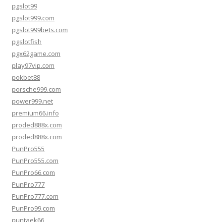
pgslot99
pgslot999.com
pgslot999bets.com
pgslotfish
pgx62game.com
play97vip.com
pokbet88
porsche999.com
power999.net
premium66.info
proded888x.com
proded888x.com
PunPro555
PunPro555.com
PunPro66.com
PunPro777
PunPro777.com
PunPro99.com
puntaek66