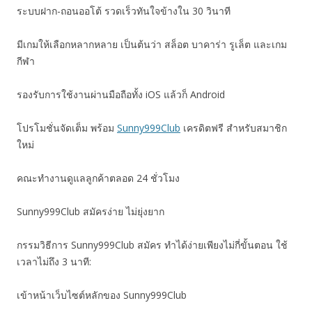
ระบบฝาก-ถอนออโต้ รวดเร็วทันใจข้างใน 30 วินาที
มีเกมให้เลือกหลากหลาย เป็นต้นว่า สล็อต บาคาร่า รูเล็ต และเกม
กีฬา
รองรับการใช้งานผ่านมือถือทั้ง iOS แล้วก็ Android
โปรโมชั่นจัดเต็ม พร้อม
Sunny999Club
เครดิตฟรี สำหรับสมาชิก
ใหม่
คณะทำงานดูแลลูกค้าตลอด 24 ชั่วโมง
Sunny999Club สมัครง่าย ไม่ยุ่งยาก
กรรมวิธีการ Sunny999Club สมัคร ทำได้ง่ายเพียงไม่กี่ขั้นตอน ใช้
เวลาไม่ถึง 3 นาที:
เข้าหน้าเว็บไซต์หลักของ Sunny999Club