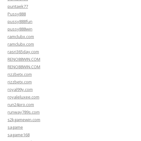
puntaek77
Pussy888
pussy888fun
pussy888win
ramclubx.com
ramclubx.com
rasri365day.com
RENO88WIN.COM
RENO88WIN.COM
rizzbetx.com
rizzbetx.com
royal99y.com
royaleluxee.com
run24pro.com
runway789s.com
s2kgamewin.com
sagame
sagame168