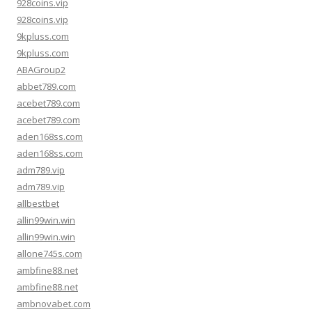
928coins.vip
928coins.vip
9kpluss.com
9kpluss.com
ABAGroup2
abbet789.com
acebet789.com
acebet789.com
aden168ss.com
aden168ss.com
adm789.vip
adm789.vip
allbestbet
allin99win.win
allin99win.win
allone745s.com
ambfine88.net
ambfine88.net
ambnovabet.com