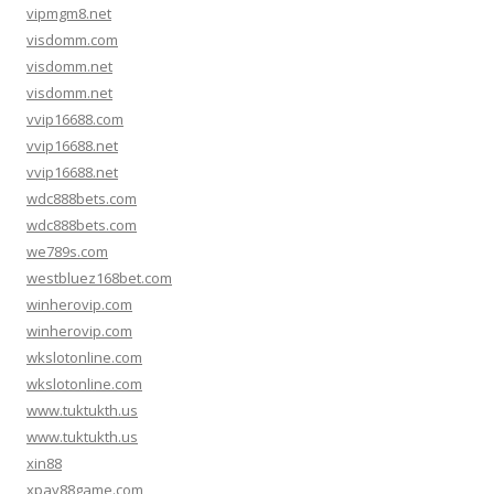
vipmgm8.net
visdomm.com
visdomm.net
visdomm.net
vvip16688.com
vvip16688.net
vvip16688.net
wdc888bets.com
wdc888bets.com
we789s.com
westbluez168bet.com
winherovip.com
winherovip.com
wkslotonline.com
wkslotonline.com
www.tuktukth.us
www.tuktukth.us
xin88
xpay88game.com