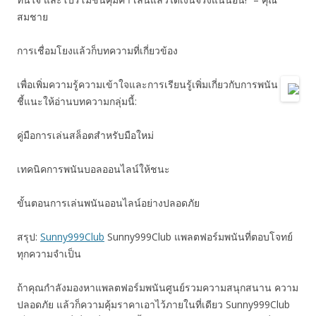
สมชาย
การเชื่อมโยงแล้วก็บทความที่เกี่ยวข้อง
เพื่อเพิ่มความรู้ความเข้าใจและการเรียนรู้เพิ่มเกี่ยวกับการพนัน
ชี้แนะให้อ่านบทความกลุ่มนี้:
คู่มือการเล่นสล็อตสำหรับมือใหม่
เทคนิคการพนันบอลออนไลน์ให้ชนะ
ขั้นตอนการเล่นพนันออนไลน์อย่างปลอดภัย
สรุป:
Sunny999Club
Sunny999Club แพลตฟอร์มพนันที่ตอบโจทย์
ทุกความจำเป็น
ถ้าคุณกำลังมองหาแพลตฟอร์มพนันศูนย์รวมความสนุกสนาน ความ
ปลอดภัย แล้วก็ความคุ้มราคาเอาไว้ภายในที่เดียว Sunny999Club