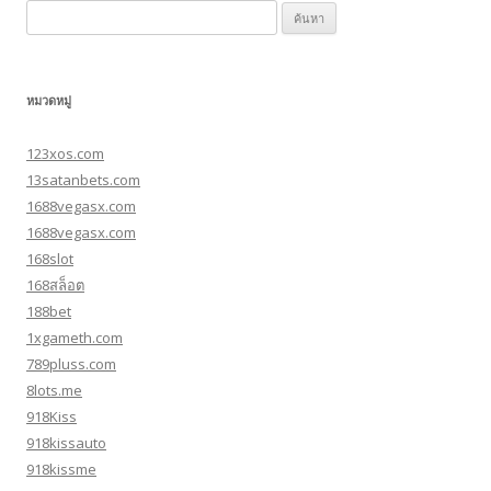
ค้นหา
สำหรับ:
หมวดหมู่
123xos.com
13satanbets.com
1688vegasx.com
1688vegasx.com
168slot
168สล็อต
188bet
1xgameth.com
789pluss.com
8lots.me
918Kiss
918kissauto
918kissme