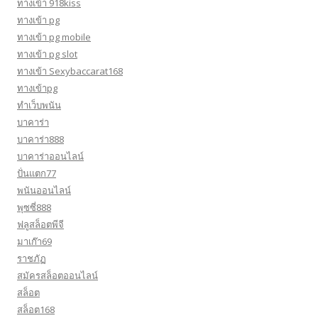
ทางเข้า 918kiss
ทางเข้า pg
ทางเข้า pg mobile
ทางเข้า pg slot
ทางเข้า Sexybaccarat168
ทางเข้าpg
ทำเว็บพนัน
บาคาร่า
บาคาร่า888
บาคาร่าออนไลน์
ปั่นแตก77
พนันออนไลน์
พุซซี่888
ฟลูสล็อตพีจี
มาเก๊า69
ราชภัฏ
สมัครสล็อตออนไลน์
สล็อต
สล็อต168