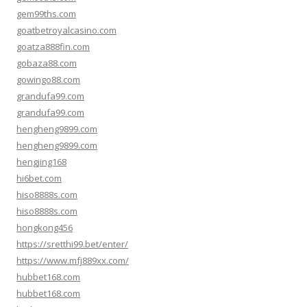
gem99ths.com
goatbetroyalcasino.com
goatza888fin.com
gobaza88.com
gowingo88.com
grandufa99.com
grandufa99.com
hengheng9899.com
hengheng9899.com
hengjing168
hi6bet.com
hiso8888s.com
hiso8888s.com
hongkong456
https://sretthi99.bet/enter/
https://www.mfj889xx.com/
hubbet168.com
hubbet168.com