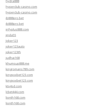
hydra888
hyperclub-casino.com
hyperclub-casino.com
ib888pro.bet
ib888pro.bet
infyplus888.com
jinda55
Joker123
joker123auto
joker123th
judhai168
khumsup888.me
kingromans789.com
kingxxxbet123.com
kingxxxbet123.com
ktv4sd.com
lcbet444.com
lionth168.com
lionth168.com