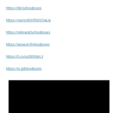
https://bit.ly/losdioses
https://ow.ly/iEmf50OQaUa
https://rebrand.ly/losdioses
https://wow.in.th/losdioses
https://t.co/uz0EhSkiLY
https://is.gd/losdioses