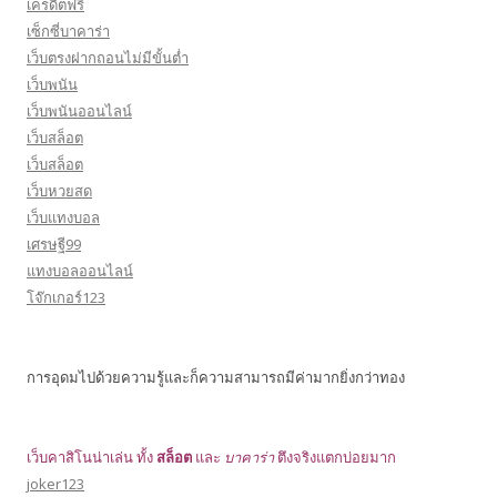
เครดิตฟรี
เซ็กซี่บาคาร่า
เว็บตรงฝากถอนไม่มีขั้นต่ำ
เว็บพนัน
เว็บพนันออนไลน์
เว็บสล็อต
เว็บสล็อต
เว็บหวยสด
เว็บแทงบอล
เศรษฐี99
แทงบอลออนไลน์
โจ๊กเกอร์123
การอุดมไปด้วยความรู้และก็ความสามารถมีค่ามากยิ่งกว่าทอง
เว็บคาสิโนน่าเล่น ทั้ง
สล็อต
และ
บาคาร่า
ตึงจริงแตกบ่อยมาก
joker123