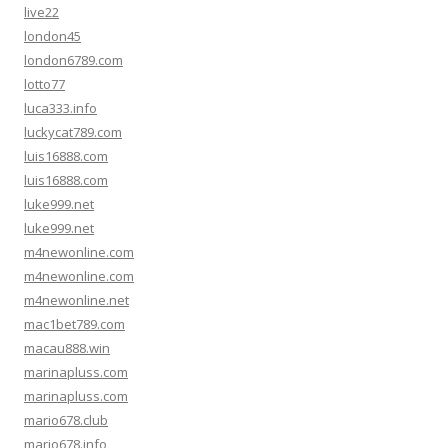
live22
london45
london6789.com
lotto77
luca333.info
luckycat789.com
luis16888.com
luis16888.com
luke999.net
luke999.net
m4newonline.com
m4newonline.com
m4newonline.net
mac1bet789.com
macau888.win
marinapluss.com
marinapluss.com
mario678.club
mario678.info