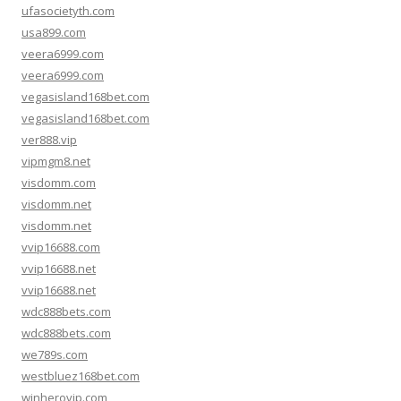
ufasocietyth.com
usa899.com
veera6999.com
veera6999.com
vegasisland168bet.com
vegasisland168bet.com
ver888.vip
vipmgm8.net
visdomm.com
visdomm.net
visdomm.net
vvip16688.com
vvip16688.net
vvip16688.net
wdc888bets.com
wdc888bets.com
we789s.com
westbluez168bet.com
winherovip.com