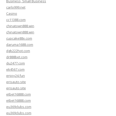
Business, Small Business
carlo999.net
Casino
cc11388.com
chinatown888.win
chinatown888.win
cupcake88x.com
daruma1688.com
dgb222hot.com
dr888bet.com
du2477.com
ek4567.com
enjoy24.fun
erisauto.site
erisauto.site
etbet16888.com
etbet16888.com
eu369clubs.com
eu369clubs.com