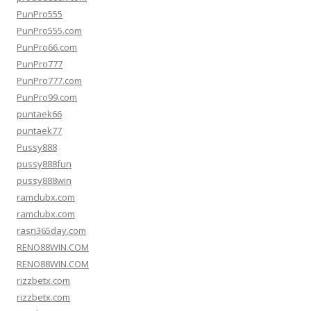
PunPro555
PunPro555.com
PunPro66.com
PunPro777
PunPro777.com
PunPro99.com
puntaek66
puntaek77
Pussy888
pussy888fun
pussy888win
ramclubx.com
ramclubx.com
rasri365day.com
RENO88WIN.COM
RENO88WIN.COM
rizzbetx.com
rizzbetx.com