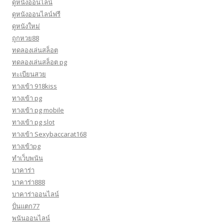
ดูหนังออนไลน์
ดูหนังออนไลน์ฟรี
ดูหนังใหม่
ถูกหวย88
ทดลองเล่นสล็อต
ทดลองเล่นสล็อต pg
ทะเบียนสวย
ทางเข้า 918kiss
ทางเข้า pg
ทางเข้า pg mobile
ทางเข้า pg slot
ทางเข้า Sexybaccarat168
ทางเข้าpg
ทำเว็บพนัน
บาคาร่า
บาคาร่า888
บาคาร่าออนไลน์
ปั่นแตก77
พนันออนไลน์