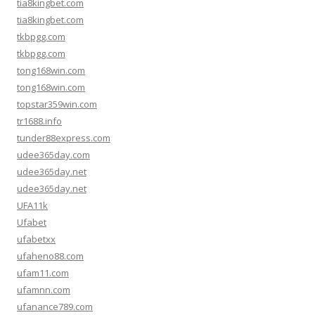
tia8kingbet.com
tia8kingbet.com
tkbpgg.com
tkbpgg.com
tong168win.com
tong168win.com
topstar359win.com
tr1688.info
tunder88express.com
udee365day.com
udee365day.net
udee365day.net
UFA11k
Ufabet
ufabetxx
ufaheno88.com
ufam11.com
ufamnn.com
ufanance789.com