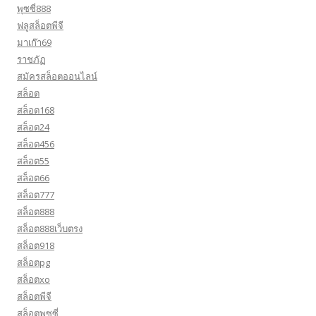
พุซซี่888
ฟลูสล็อตพีจี
มาเก๊า69
ราชภัฏ
สมัครสล็อตออนไลน์
สล็อต
สล็อต168
สล็อต24
สล็อต456
สล็อต55
สล็อต66
สล็อต777
สล็อต888
สล็อต888เว็บตรง
สล็อต918
สล็อตpg
สล็อตxo
สล็อตพีจี
สล็อตพุซซี่