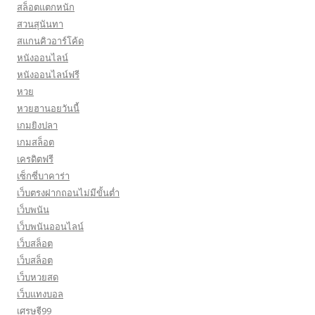
สล็อตแตกหนัก
สวนสุนันทา
สแกนคิวอาร์โค้ด
หนังออนไลน์
หนังออนไลน์ฟรี
หวย
หวยฮานอยวันนี้
เกมยิงปลา
เกมสล็อต
เครดิตฟรี
เซ็กซี่บาคาร่า
เว็บตรงฝากถอนไม่มีขั้นต่ำ
เว็บพนัน
เว็บพนันออนไลน์
เว็บสล็อต
เว็บสล็อต
เว็บหวยสด
เว็บแทงบอล
เศรษฐี99