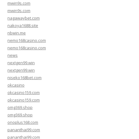
mwin9s.com
mwin9s.com
nagawaybet.com
nakoya1688.site
nbwin.me
nemo168casino.com
nemo168casino.com
news
nextgen99.win
nextgen99.win
niseko168bet.com
okcasino
okcasino159.com
okcasino159.com
omg369.shop
omg369.shop
onoplus168.com
pananthai99.com
pananthai99.com