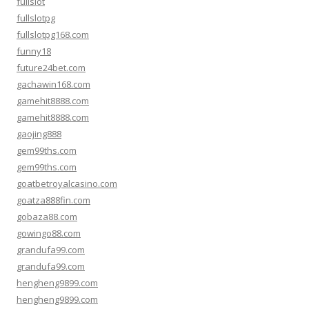
fullslot
fullslotpg
fullslotpg168.com
funny18
future24bet.com
gachawin168.com
gamehit8888.com
gamehit8888.com
gaojing888
gem99ths.com
gem99ths.com
goatbetroyalcasino.com
goatza888fin.com
gobaza88.com
gowingo88.com
grandufa99.com
grandufa99.com
hengheng9899.com
hengheng9899.com