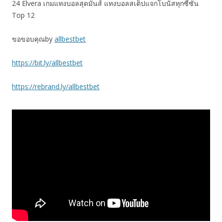
24 Elvera เกมแทงบอลสุดมันส์ แทงบอลสเต็ปแจกโบนัสทุกซีซั่น
Top 12
ขอขอบคุณby
allbestbet
https://bit.ly/allbestbet
https://rebrand.ly/allbestbet