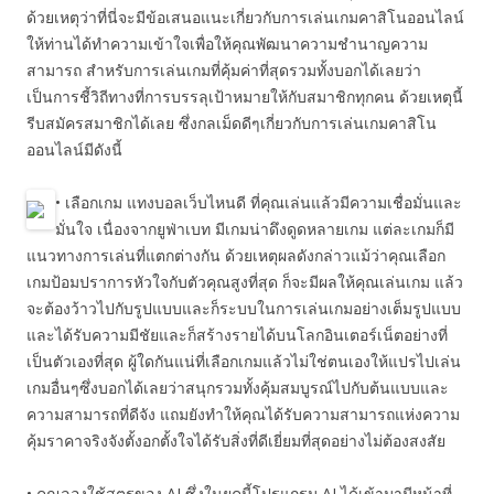
ด้วยเหตุว่าที่นี่จะมีข้อเสนอแนะเกี่ยวกับการเล่นเกมคาสิโนออนไลน์
ให้ท่านได้ทำความเข้าใจเพื่อให้คุณพัฒนาความชำนาญความ
สามารถ สำหรับการเล่นเกมที่คุ้มค่าที่สุดรวมทั้งบอกได้เลยว่า
เป็นการชี้วิถีทางที่การบรรลุเป้าหมายให้กับสมาชิกทุกคน ด้วยเหตุนี้
รีบสมัครสมาชิกได้เลย ซึ่งกลเม็ดดีๆเกี่ยวกับการเล่นเกมคาสิโน
ออนไลน์มีดังนี้
• เลือกเกม แทงบอลเว็บไหนดี ที่คุณเล่นแล้วมีความเชื่อมั่นและ
มั่นใจ เนื่องจากยูฟ่าเบท มีเกมน่าดึงดูดหลายเกม แต่ละเกมก็มี
แนวทางการเล่นที่แตกต่างกัน ด้วยเหตุผลดังกล่าวแม้ว่าคุณเลือก
เกมป้อมปราการหัวใจกับตัวคุณสูงที่สุด ก็จะมีผลให้คุณเล่นเกม แล้ว
จะต้องว้าวไปกับรูปแบบและก็ระบบในการเล่นเกมอย่างเต็มรูปแบบ
และได้รับความมีชัยและก็สร้างรายได้บนโลกอินเตอร์เน็ตอย่างที่
เป็นตัวเองที่สุด ผู้ใดกันแน่ที่เลือกเกมแล้วไม่ใช่ตนเองให้แปรไปเล่น
เกมอื่นๆซึ่งบอกได้เลยว่าสนุกรวมทั้งคุ้มสมบูรณ์ไปกับต้นแบบและ
ความสามารถที่ดีจัง แถมยังทำให้คุณได้รับความสามารถแห่งความ
คุ้มราคาจริงจังตั้งอกตั้งใจได้รับสิ่งที่ดีเยี่ยมที่สุดอย่างไม่ต้องสงสัย
• คุณลองใช้สูตรของ AI ซึ่งในยุคนี้โปรแกรม AI ได้เข้ามามีหน้าที่