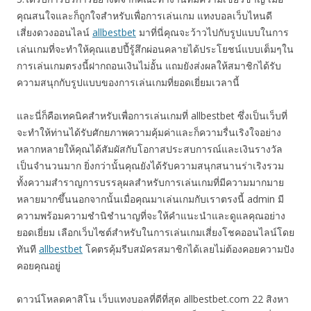
คุณสนใจและก็ถูกใจสำหรับเพื่อการเล่นเกม แทงบอลเว็บไหนดี
เสี่ยงดวงออนไลน์
allbestbet
มาที่นี่คุณจะว้าวไปกับรูปแบบในการ
เล่นเกมที่จะทำให้คุณแฮปปี้รู้สึกผ่อนคลายได้ประโยชน์แบบเต็มๆใน
การเล่นเกมตรงนี้ฝากถอนเงินไม่อั้น แถมยังส่งผลให้สมาชิกได้รับ
ความสนุกกับรูปแบบของการเล่นเกมที่ยอดเยี่ยมเวลานี้
และนี่ก็คือเทคนิคสำหรับเพื่อการเล่นเกมที่ allbestbet ซึ่งเป็นเว็บที่
จะทำให้ท่านได้รับศักยภาพความคุ้มค่าและก็ความรื่นเริงใจอย่าง
หลากหลายให้คุณได้สัมผัสกับโอกาสประสบการณ์และเงินรางวัล
เป็นจำนวนมาก ยิ่งกว่านั้นคุณยังได้รับความสนุกสนานร่าเริงรวม
ทั้งความสำราญการบรรลุผลสำหรับการเล่นเกมที่มีความมากมาย
หลายมากขึ้นนอกจากนั้นเมื่อคุณมาเล่นเกมกับเราตรงนี้ admin มี
ความพร้อมความชำนิชำนาญที่จะให้คำแนะนำและดูแลคุณอย่าง
ยอดเยี่ยม เลือกเว็บไซต์สำหรับในการเล่นเกมเสี่ยงโชคออนไลน์โดย
ทันที
allbestbet
โคตรคุ้มรีบสมัครสมาชิกได้เลยไม่ต้องคอยความปัง
คอยคุณอยู่
ดาวน์โหลดคาสิโน เว็บแทงบอลที่ดีที่สุด allbestbet.com 22 สิงหา