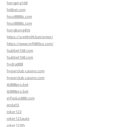
hengjing168
hi6bet.com
hiso8888s.com
hiso8888s.com
hongkong456
https://sretthi99.bet/enter/
https://www.mfj889xx.com/
hubbet168.com
hubbet168.com
hydra888
hyperclub-casino.com
hyperclub-casino.com
ib888pro.bet
ib888pro.bet
infyplus888.com
jinda55
Joker123
joker123auto
joker123th