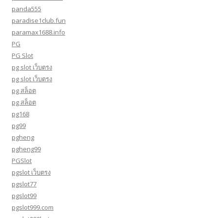
panda555
paradise1club.fun
paramax1688.info
PG
PG Slot
pg slot เว็บตรง
pg slot เว็บตรง
pg สล็อต
pg สล็อต
pg168
pg99
pgheng
pgheng99
PGSlot
pgslot เว็บตรง
pgslot77
pgslot99
pgslot999.com