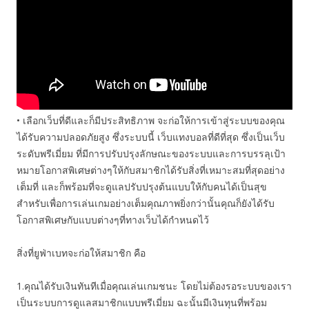
• เลือกเว็บที่ดีและก็มีประสิทธิภาพ จะก่อให้การเข้าสู่ระบบของคุณ
ได้รับความปลอดภัยสูง ซึ่งระบบนี้ เว็บแทงบอลที่ดีที่สุด ซึ่งเป็นเว็บ
ระดับพรีเมี่ยม ที่มีการปรับปรุงลักษณะของระบบและการบรรลุเป้า
หมายโอกาสพิเศษต่างๆให้กับสมาชิกได้รับสิ่งที่เหมาะสมที่สุดอย่าง
เต็มที่ และก็พร้อมที่จะดูแลปรับปรุงต้นแบบให้กับคนได้เป็นสุข
สำหรับเพื่อการเล่นเกมอย่างเต็มคุณภาพยิ่งกว่านั้นคุณก็ยังได้รับ
โอกาสพิเศษกับแบบต่างๆที่ทางเว็บได้กำหนดไว้
สิ่งที่ยูฟ่าเบทจะก่อให้สมาชิก คือ
1.คุณได้รับเงินทันทีเมื่อคุณเล่นเกมชนะ โดยไม่ต้องรอระบบของเรา
เป็นระบบการดูแลสมาชิกแบบพรีเมี่ยม ฉะนั้นมีเงินทุนที่พร้อม