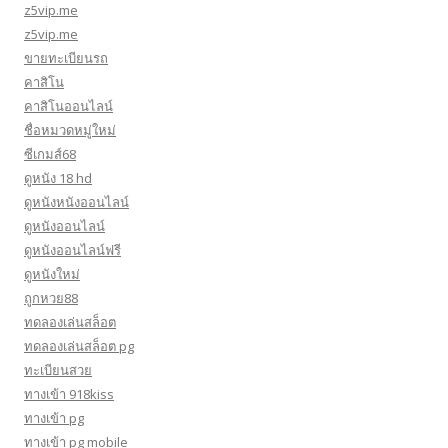
z5vip.me
z5vip.me
ขายทะเบียนรถ
คาสิโน
คาสิโนออนไลน์
ชื่อหมวดหมู่ใหม่
ซีเกมส์68
ดูหนัง 18 hd
ดูหนังหนังออนไลน์
ดูหนังออนไลน์
ดูหนังออนไลน์ฟรี
ดูหนังใหม่
ถูกหวย88
ทดลองเล่นสล็อต
ทดลองเล่นสล็อต pg
ทะเบียนสวย
ทางเข้า 918kiss
ทางเข้า pg
ทางเข้า pg mobile