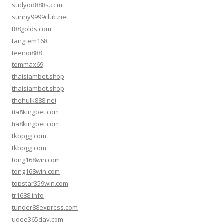
sudyod888s.com
sunny9999club.net
t88golds.com
tangtem168
teenoi888
temmax69
thaisiambet.shop
thaisiambet.shop
thehulk888.net
tia8kingbet.com
tia8kingbet.com
tkbpgg.com
tkbpgg.com
tong168win.com
tong168win.com
topstar359win.com
tr1688.info
tunder88express.com
udee365day.com