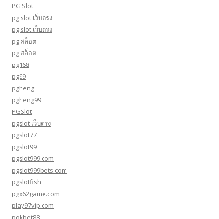
PG Slot
pg slot เว็บตรง
pg slot เว็บตรง
pg สล็อต
pg สล็อต
pg168
pg99
pgheng
pgheng99
PGSlot
pgslot เว็บตรง
pgslot77
pgslot99
pgslot999.com
pgslot999bets.com
pgslotfish
pgx62game.com
play97vip.com
pokbet88