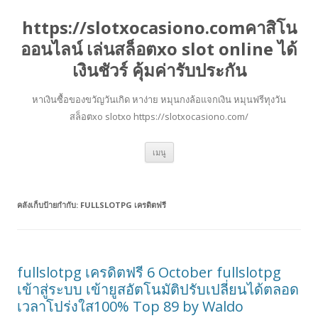
https://slotxocasiono.comคาสิโน
ออนไลน์ เล่นสล็อตxo slot online ได้
เงินชัวร์ คุ้มค่ารับประกัน
หาเงินซื้อของขวัญวันเกิด หาง่าย หมุนกงล้อแจกเงิน หมุนฟรีทุงวัน
สล็อตxo slotxo https://slotxocasiono.com/
ข้าม
เมนู
ไป
ยัง
เนื้อหา
คลังเก็บป้ายกำกับ:
FULLSLOTPG เครดิตฟรี
fullslotpg เครดิตฟรี 6 October fullslotpg
เข้าสู่ระบบ เข้ายูสอัตโนมัติปรับเปลี่ยนได้ตลอด
เวลาโปร่งใส100% Top 89 by Waldo