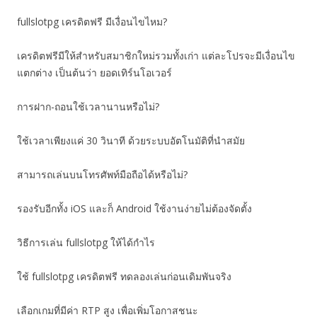
fullslotpg เครดิตฟรี มีเงื่อนไขไหม?
เครดิตฟรีมีให้สำหรับสมาชิกใหม่รวมทั้งเก่า แต่ละโปรจะมีเงื่อนไข
แตกต่าง เป็นต้นว่า ยอดเทิร์นโอเวอร์
การฝาก-ถอนใช้เวลานานหรือไม่?
ใช้เวลาเพียงแค่ 30 วินาที ด้วยระบบอัตโนมัติที่นำสมัย
สามารถเล่นบนโทรศัพท์มือถือได้หรือไม่?
รองรับอีกทั้ง iOS และก็ Android ใช้งานง่ายไม่ต้องจัดตั้ง
วิธีการเล่น fullslotpg ให้ได้กำไร
ใช้ fullslotpg เครดิตฟรี ทดลองเล่นก่อนเดิมพันจริง
เลือกเกมที่มีค่า RTP สูง เพื่อเพิ่มโอกาสชนะ