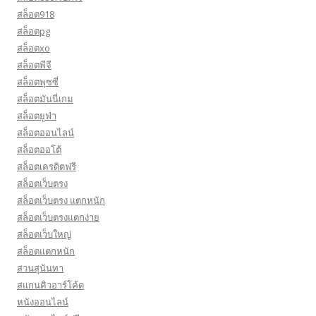
สล็อต918
สล็อตpg
สล็อตxo
สล็อตพีจี
สล็อตพุซซี่
สล็อตมันนี่เกม
สล็อตยูฟ่า
สล็อตออนไลน์
สล็อตออโต้
สล็อตเครดิตฟรี
สล็อตเว็บตรง
สล็อตเว็บตรง แตกหนัก
สล็อตเว็บตรงแตกง่าย
สล็อตเว็บใหญ่
สล็อตแตกหนัก
สวนสุนันทา
สแกนคิวอาร์โค้ด
หนังออนไลน์