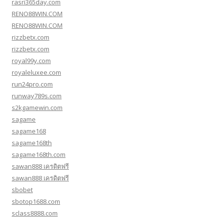
rasri365day.com
RENO88WIN.COM
RENO88WIN.COM
rizzbetx.com
rizzbetx.com
royal99y.com
royaleluxee.com
run24pro.com
runway789s.com
s2kgamewin.com
sagame
sagame168
sagame168th
sagame168th.com
sawan888 เครดิตฟรี
sawan888 เครดิตฟรี
sbobet
sbotop1688.com
sclass8888.com