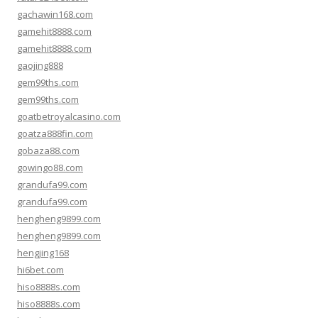
gachawin168.com
gamehit8888.com
gamehit8888.com
gaojing888
gem99ths.com
gem99ths.com
goatbetroyalcasino.com
goatza888fin.com
gobaza88.com
gowingo88.com
grandufa99.com
grandufa99.com
hengheng9899.com
hengheng9899.com
hengjing168
hi6bet.com
hiso8888s.com
hiso8888s.com