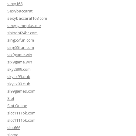
sexy168
Sexybaccarat
sexybaccarat168.com
sexygameplus.me
shinobi24hr.com
sing55fun.com
sing55fun.com
six9game.win
six9game.win
sky2899.com
skylix99.club
skylix99.club
sl99games.com
Slot
Slot Online
slot1111ok.com
slot1111ok.com
slot666
slotxo