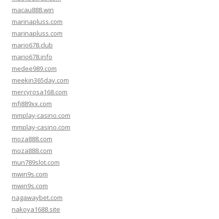
macau888.win
marinapluss.com
marinapluss.com
mario678.club
mario678.info
medee989.com
meekin365day.com
mercyrosa168.com
mfj889xx.com
mmplay-casino.com
mmplay-casino.com
moza888.com
moza888.com
mun789slot.com
mwin9s.com
mwin9s.com
nagawaybet.com
nakoya1688.site