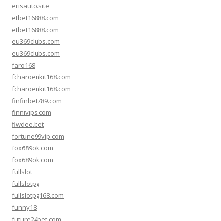
erisauto.site
etbet16888.com
etbet16888.com
eu369clubs.com
eu369clubs.com
faro168
fcharoenkit168.com
fcharoenkit168.com
finfinbet789.com
finnivips.com
fiwdee.bet
fortune99vip.com
fox689ok.com
fox689ok.com
fullslot
fullslotpg
fullslotpg168.com
funny18
future24bet.com