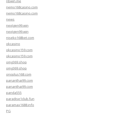
nbwin.me
nemo168casino.com
nemo168casino.com
news
nextgen99.win
nextgen99.win
niseko168bet.com
okcasino
okcasino159.com
okcasino159.com
omg369.shop
omg369.shop
onoplus168.com
pananthai99.com
pananthai99.com
panda555
paradise1club.fun
paramax1688.info
PG