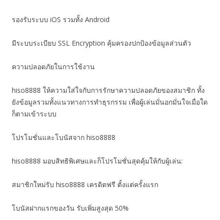
รองรับระบบ iOS รวมทั้ง Android
มีระบบระเบียบ SSL Encryption คุ้มครองปกป้องข้อมูลส่วนตัว
ความปลอดภัยในการใช้งาน
hiso8888 ให้ความใส่ใจกับการรักษาความปลอดภัยของสมาชิก ทั้ง
ยังข้อมูลรวมทั้งแนวทางการทำธุรกรรม เพื่อผู้เล่นมั่นอกมั่นใจเมื่อใด
ก็ตามเข้าระบบ
โปรโมชั่นและโบนัสจาก hiso8888
hiso8888 มอบสิทธิพิเศษและก็โปรโมชั่นสุดคุ้มให้กับผู้เล่น:
สมาชิกใหม่รับ hiso8888 เครดิตฟรี ตั้งแต่ครั้งแรก
โบนัสฝากแรกของวัน รับเพิ่มสูงสุด 50%