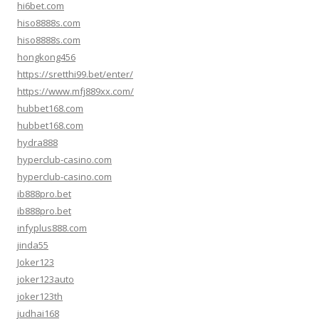
hi6bet.com
hiso8888s.com
hiso8888s.com
hongkong456
https://sretthi99.bet/enter/
https://www.mfj889xx.com/
hubbet168.com
hubbet168.com
hydra888
hyperclub-casino.com
hyperclub-casino.com
ib888pro.bet
ib888pro.bet
infyplus888.com
jinda55
Joker123
joker123auto
joker123th
judhai168