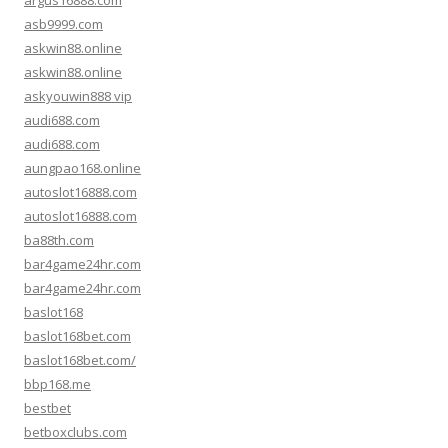
argus16888.com
asb9999.com
askwin88.online
askwin88.online
askyouwin888 vip
audi688.com
audi688.com
aungpao168.online
autoslot16888.com
autoslot16888.com
ba88th.com
bar4game24hr.com
bar4game24hr.com
baslot168
baslot168bet.com
baslot168bet.com/
bbp168.me
bestbet
betboxclubs.com