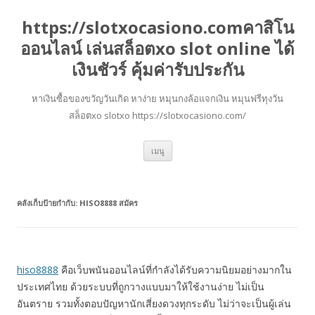
https://slotxocasiono.comคาสิโน
ออนไลน์ เล่นสล็อตxo slot online ได้
เงินชัวร์ คุ้มค่ารับประกัน
หาเงินซื้อของขวัญวันเกิด หาง่าย หมุนกงล้อแจกเงิน หมุนฟรีทุงวัน
สล็อตxo slotxo https://slotxocasiono.com/
ข้าม
เมนู
ไป
ยัง
เนื้อหา
คลังเก็บป้ายกำกับ:
HISO8888 สมัคร
hiso8888
คือเว็บพนันออนไลน์ที่กำลังได้รับความนิยมอย่างมากใน
ประเทศไทย ด้วยระบบที่ถูกวางแบบมาให้ใช้งานง่าย ไม่เป็น
อันตราย รวมทั้งตอบปัญหานักเสี่ยงดวงทุกระดับ ไม่ว่าจะเป็นผู้เล่น