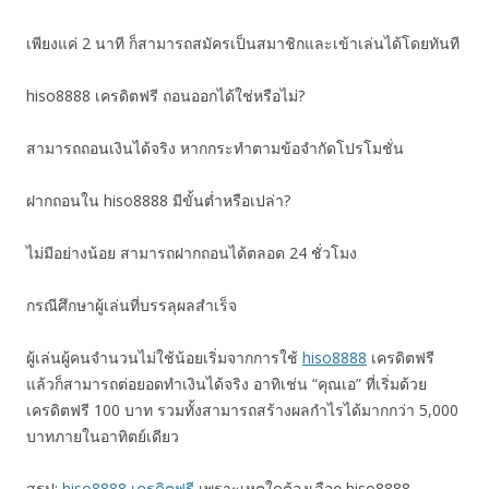
เพียงแค่ 2 นาที ก็สามารถสมัครเป็นสมาชิกและเข้าเล่นได้โดยทันที
hiso8888 เครดิตฟรี ถอนออกได้ใช่หรือไม่?
สามารถถอนเงินได้จริง หากกระทำตามข้อจำกัดโปรโมชั่น
ฝากถอนใน hiso8888 มีขั้นต่ำหรือเปล่า?
ไม่มีอย่างน้อย สามารถฝากถอนได้ตลอด 24 ชั่วโมง
กรณีศึกษาผู้เล่นที่บรรลุผลสำเร็จ
ผู้เล่นผู้คนจำนวนไม่ใช้น้อยเริ่มจากการใช้
hiso8888
เครดิตฟรี
แล้วก็สามารถต่อยอดทำเงินได้จริง อาทิเช่น “คุณเอ” ที่เริ่มด้วย
เครดิตฟรี 100 บาท รวมทั้งสามารถสร้างผลกำไรได้มากกว่า 5,000
บาทภายในอาทิตย์เดียว
สรุป:
hiso8888 เครดิตฟรี
เพราะเหตุใดต้องเลือก hiso8888