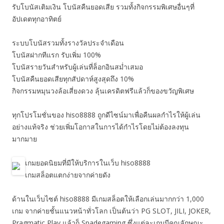
รับโบนัสเติมเงิน โบนัสคืนยอดเสีย รวมทั้งกิจกรรมพิเศษอื่นๆที่
อัปเดตทุกอาทิตย์
ระบบโบนัสรวมทั้งรางวัลประจำเดือน
โบนัสฝากทีแรก รับเพิ่ม 100%
โบนัสรายวันสำหรับผู้เล่นที่ล็อกอินสม่ำเสมอ
โบนัสคืนยอดเสียทุกสัปดาห์สูงสุดถึง 10%
กิจกรรมหมุนวงล้อเสี่ยงดวง ลุ้นเครดิตฟรีแล้วก็ของขวัญพิเศษ
ทุกโปรโมชั่นของ hiso8888 ถูกดีไซน์มาเพื่อคืนผลกำไรให้ผู้เล่น
อย่างแท้จริง ช่วยเพิ่มโอกาสในการได้กำไรโดยไม่ต้องลงทุน
มากมาย
เกมยอดนิยมที่มีให้บริการในเว็บ hiso8888
เกมสล็อตแตกง่ายจากค่ายดัง
ด้านในเว็บไซต์ hiso8888 มีเกมสล็อตให้เลือกเล่นมากกว่า 1,000
เกม จากค่ายชั้นแนวหน้าทั่วโลก เป็นต้นว่า PG SLOT, JILI, JOKER,
Pragmatic Play แล้วก็ Spadegaming ซึ่งแต่ละเกมมีคุณลักษณะ