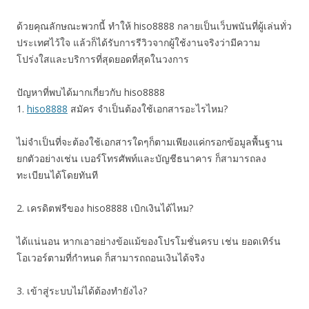
ด้วยคุณลักษณะพวกนี้ ทำให้ hiso8888 กลายเป็นเว็บพนันที่ผู้เล่นทั่ว
ประเทศไว้ใจ แล้วก็ได้รับการรีวิวจากผู้ใช้งานจริงว่ามีความ
โปร่งใสและบริการที่สุดยอดที่สุดในวงการ
ปัญหาที่พบได้มากเกี่ยวกับ hiso8888
1.
hiso8888
สมัคร จำเป็นต้องใช้เอกสารอะไรไหม?
ไม่จำเป็นที่จะต้องใช้เอกสารใดๆก็ตามเพียงแค่กรอกข้อมูลพื้นฐาน
ยกตัวอย่างเช่น เบอร์โทรศัพท์และบัญชีธนาคาร ก็สามารถลง
ทะเบียนได้โดยทันที
2. เครดิตฟรีของ hiso8888 เบิกเงินได้ไหม?
ได้แน่นอน หากเอาอย่างข้อแม้ของโปรโมชั่นครบ เช่น ยอดเทิร์น
โอเวอร์ตามที่กำหนด ก็สามารถถอนเงินได้จริง
3. เข้าสู่ระบบไม่ได้ต้องทำยังไง?