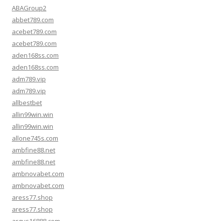
ABAGroup2
abbet789.com
acebet789.com
acebet789.com
aden168ss.com
aden168ss.com
adm789.vip
adm789.vip
allbestbet
allin99win.win
allin99win.win
allone745s.com
ambfine88.net
ambfine88.net
ambnovabet.com
ambnovabet.com
aress77.shop
aress77.shop