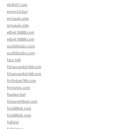
ek4567.com
enjoy24.fun
erisauto.site
erisauto.site
etbet16888.com
etbet16888.com
eu369clubs.com
eu369clubs.com
faro168
fcharoenkit168.com
fcharoenkit168.com
finfinbet789.com
finnivips.com
fiwdee.bet
fortune99vip.com
fox689ok.com
fox689ok.com
fullslot