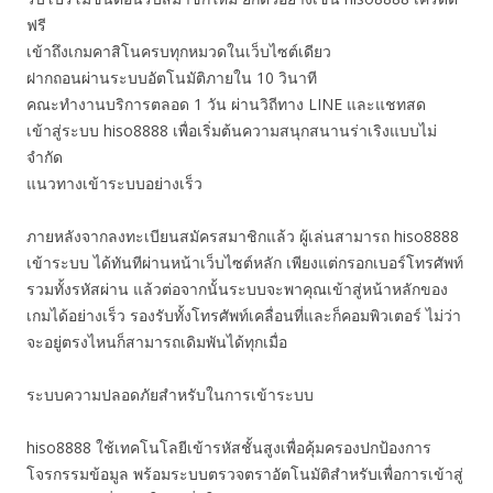
ฟรี
เข้าถึงเกมคาสิโนครบทุกหมวดในเว็บไซต์เดียว
ฝากถอนผ่านระบบอัตโนมัติภายใน 10 วินาที
คณะทำงานบริการตลอด 1 วัน ผ่านวิถีทาง LINE และแชทสด
เข้าสู่ระบบ hiso8888 เพื่อเริ่มต้นความสนุกสนานร่าเริงแบบไม่
จำกัด
แนวทางเข้าระบบอย่างเร็ว
ภายหลังจากลงทะเบียนสมัครสมาชิกแล้ว ผู้เล่นสามารถ hiso8888
เข้าระบบ ได้ทันทีผ่านหน้าเว็บไซต์หลัก เพียงแต่กรอกเบอร์โทรศัพท์
รวมทั้งรหัสผ่าน แล้วต่อจากนั้นระบบจะพาคุณเข้าสู่หน้าหลักของ
เกมได้อย่างเร็ว รองรับทั้งโทรศัพท์เคลื่อนที่และก็คอมพิวเตอร์ ไม่ว่า
จะอยู่ตรงไหนก็สามารถเดิมพันได้ทุกเมื่อ
ระบบความปลอดภัยสำหรับในการเข้าระบบ
hiso8888 ใช้เทคโนโลยีเข้ารหัสชั้นสูงเพื่อคุ้มครองปกป้องการ
โจรกรรมข้อมูล พร้อมระบบตรวจตราอัตโนมัติสำหรับเพื่อการเข้าสู่