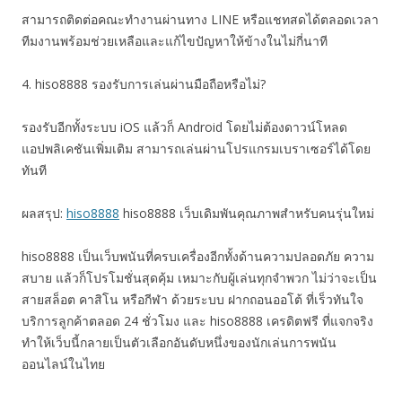
สามารถติดต่อคณะทำงานผ่านทาง LINE หรือแชทสดได้ตลอดเวลา
ทีมงานพร้อมช่วยเหลือและแก้ไขปัญหาให้ข้างในไม่กี่นาที
4. hiso8888 รองรับการเล่นผ่านมือถือหรือไม่?
รองรับอีกทั้งระบบ iOS แล้วก็ Android โดยไม่ต้องดาวน์โหลด
แอปพลิเคชันเพิ่มเติม สามารถเล่นผ่านโปรแกรมเบราเซอร์ได้โดย
ทันที
ผลสรุป:
hiso8888
hiso8888 เว็บเดิมพันคุณภาพสำหรับคนรุ่นใหม่
hiso8888 เป็นเว็บพนันที่ครบเครื่องอีกทั้งด้านความปลอดภัย ความ
สบาย แล้วก็โปรโมชั่นสุดคุ้ม เหมาะกับผู้เล่นทุกจำพวก ไม่ว่าจะเป็น
สายสล็อต คาสิโน หรือกีฬา ด้วยระบบ ฝากถอนออโต้ ที่เร็วทันใจ
บริการลูกค้าตลอด 24 ชั่วโมง และ hiso8888 เครดิตฟรี ที่แจกจริง
ทำให้เว็บนี้กลายเป็นตัวเลือกอันดับหนึ่งของนักเล่นการพนัน
ออนไลน์ในไทย