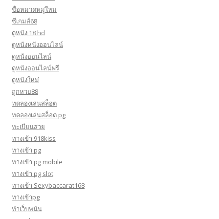
ชื่อหมวดหมู่ใหม่
ซีเกมส์68
ดูหนัง 18 hd
ดูหนังหนังออนไลน์
ดูหนังออนไลน์
ดูหนังออนไลน์ฟรี
ดูหนังใหม่
ถูกหวย88
ทดลองเล่นสล็อต
ทดลองเล่นสล็อต pg
ทะเบียนสวย
ทางเข้า 918kiss
ทางเข้า pg
ทางเข้า pg mobile
ทางเข้า pg slot
ทางเข้า Sexybaccarat168
ทางเข้าpg
ทำเว็บพนัน