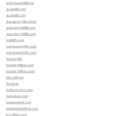
askyouwin888 vip
audi688.com
audi688.com
aungpao168.online
autoslot16888.com
autoslot16888.com
ba88th.com
bar4game24hr.com
bar4game24hr.com
baslot168
baslot168bet.com
baslot168bet.com/
bbp168.me
bestbet
betboxclubs.com
betm4vip.com
betwin6666.com
betworld369hot.com
bio285th.com