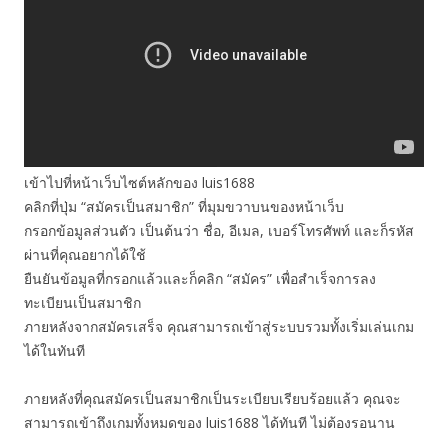
เข้าไปที่หน้าเว็บไซต์หลักของ luis1688
คลิกที่ปุ่ม “สมัครเป็นสมาชิก” ที่มุมขวาบนของหน้าเว็บ
กรอกข้อมูลส่วนตัว เป็นต้นว่า ชื่อ, อีเมล, เบอร์โทรศัพท์ และก็รหัส
ผ่านที่คุณอยากได้ใช้
ยืนยันข้อมูลที่กรอกแล้วและก็คลิก “สมัคร” เพื่อสำเร็จการลง
ทะเบียนเป็นสมาชิก
ภายหลังจากสมัครเสร็จ คุณสามารถเข้าสู่ระบบรวมทั้งเริ่มเล่นเกม
ได้ในทันที
ภายหลังที่คุณสมัครเป็นสมาชิกเป็นระเบียบเรียบร้อยแล้ว คุณจะ
สามารถเข้าถึงเกมทั้งหมดของ luis1688 ได้ทันที ไม่ต้องรอนาน