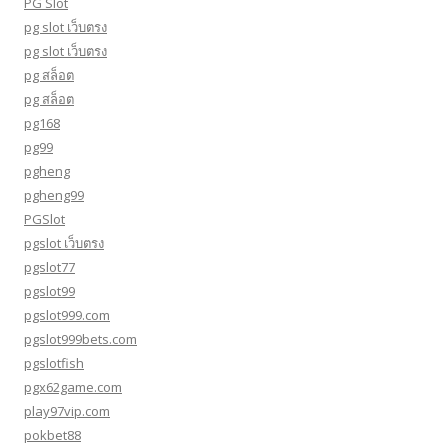
PG Slot
pg slot เว็บตรง
pg slot เว็บตรง
pg สล็อต
pg สล็อต
pg168
pg99
pgheng
pgheng99
PGSlot
pgslot เว็บตรง
pgslot77
pgslot99
pgslot999.com
pgslot999bets.com
pgslotfish
pgx62game.com
play97vip.com
pokbet88