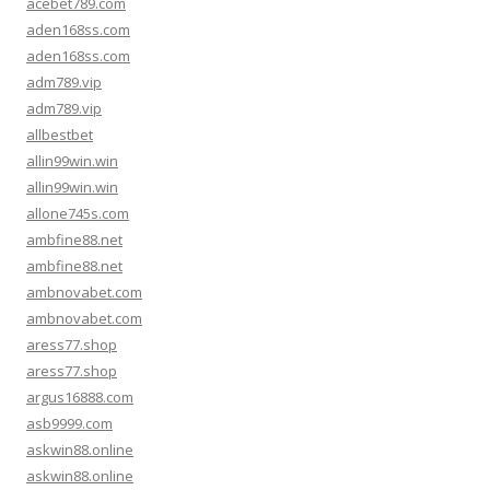
acebet789.com
aden168ss.com
aden168ss.com
adm789.vip
adm789.vip
allbestbet
allin99win.win
allin99win.win
allone745s.com
ambfine88.net
ambfine88.net
ambnovabet.com
ambnovabet.com
aress77.shop
aress77.shop
argus16888.com
asb9999.com
askwin88.online
askwin88.online