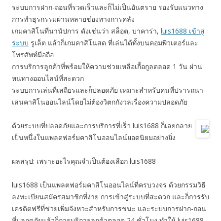
ระบบการฝาก-ถอนที่รวดเร็วและก็ไม่เป็นอันตราย รองรับแนวทาง
การทำธุรกรรมผ่านหลายช่องทางการคลัง
เกมคาสิโนที่นานัปการ ดังเช่นว่า สล็อต, บาคาร่า,
luis1688 เข้าสู่
ระบบ
รูเล็ต แล้วก็เกมคาสิโนสด ที่เล่นได้ทั้งบนคอมพิวเตอร์และ
โทรศัพท์มือถือ
การบริการลูกค้าที่พร้อมให้ความช่วยเหลือเกื้อกูลตลอด 1 วัน ผ่าน
หนทางออนไลน์ที่สะดวก
ระบบการเล่นที่เสถียรและก็ปลอดภัย เหมาะสำหรับคนที่ปรารถนา
เล่นคาสิโนออนไลน์โดยไม่ต้องวิตกกังวลเรื่องความปลอดภัย
ด้วยระบบที่ปลอดภัยและการบริการที่เร็ว luis1688 ก็เลยกลาย
เป็นหนึ่งในแพลตฟอร์มคาสิโนออนไลน์ยอดนิยมอย่างยิ่ง
ผลสรุป: เพราะอะไรคุณจำเป็นต้องเลือก luis1688
luis1688 เป็นแพลตฟอร์มคาสิโนออนไลน์ที่ครบวงจร ด้วยกรรมวิธี
ลงทะเบียนสมัครสมาชิกที่ง่าย การเข้าสู่ระบบที่สะดวก และก็การรับ
เครดิตฟรีที่ช่วยเพิ่มจังหวะสำหรับการชนะ และระบบการฝาก-ถอน
ที่ปลอดภัยแล้วก็การบริการลูกค้าตลอด 24 ชั่วโมง ทำให้ luis1688