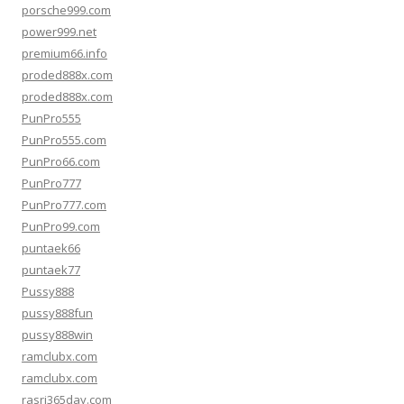
porsche999.com
power999.net
premium66.info
proded888x.com
proded888x.com
PunPro555
PunPro555.com
PunPro66.com
PunPro777
PunPro777.com
PunPro99.com
puntaek66
puntaek77
Pussy888
pussy888fun
pussy888win
ramclubx.com
ramclubx.com
rasri365day.com