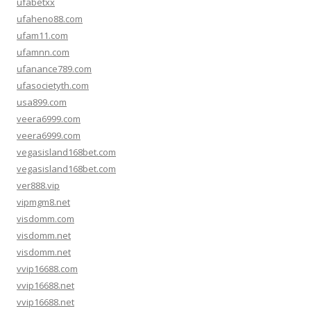
ufabetxx
ufaheno88.com
ufam11.com
ufamnn.com
ufanance789.com
ufasocietyth.com
usa899.com
veera6999.com
veera6999.com
vegasisland168bet.com
vegasisland168bet.com
ver888.vip
vipmgm8.net
visdomm.com
visdomm.net
visdomm.net
vvip16688.com
vvip16688.net
vvip16688.net