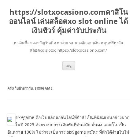
https://slotxocasiono.comคาสิโน
ออนไลน์ เล่นสล็อตxo slot online ได้
เงินชัวร์ คุ้มค่ารับประกัน
หาเงินซื้อของขวัญวันเกิด หาง่าย หมุนกงล้อแจกเงิน หมุนฟรีทุงวัน
สล็อตxo slotxo https://slotxocasiono.com/
ข้าม
เมนู
ไป
ยัง
เนื้อหา
คลังเก็บป้ายกำกับ:
SIX9GAME
six9game คือเว็บสล็อตออนไลน์ที่กำลังเป็นที่นิยมเป็นอย่างมาก
ในปี 2025 ด้วยระบบการเดิมพันที่ทันสมัย มั่นคง และก็ไม่เป็น
อันตราย 100% ไม่ว่าจะเป็นการ six9game สมัคร ที่ทำได้ง่ายในไม่