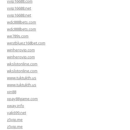
vvip16688.com
vvip16688.net
vvip16688.net
wdc888bets.com
wdc888bets.com
we789s.com
westbluez168bet.com
winherovip.com
winherovip.com
wkslotonline.com
wkslotonline.com
www.tuktukth.us
www.tuktukth.us
xin88
xpay88game.com
xway.info
yak699.net
z5vip.me
z5vip.me