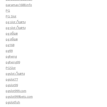
paramax1688.info
PG
PG Slot
pg slot เว็บตรง
pg slot เว็บตรง
pg สล็อต
pg สล็อต
pg168
pg99
pgheng
pgheng99
PGSlot
pgslot เว็บตรง
pgslot77
pgslot99
pgslot999.com
pgslot999bets.com
pgslotfish