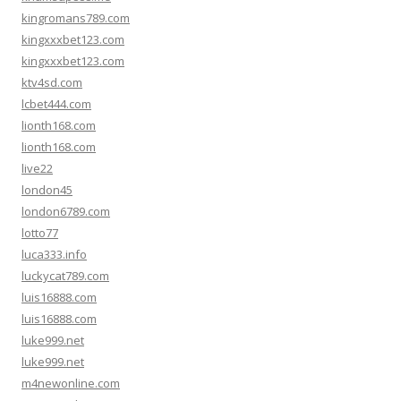
kingromans789.com
kingxxxbet123.com
kingxxxbet123.com
ktv4sd.com
lcbet444.com
lionth168.com
lionth168.com
live22
london45
london6789.com
lotto77
luca333.info
luckycat789.com
luis16888.com
luis16888.com
luke999.net
luke999.net
m4newonline.com