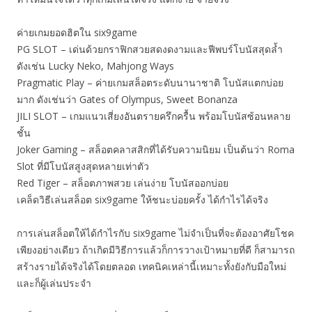
ค่ายเกมยอดฮิตใน six9game
PG SLOT – เด่นด้วยกราฟิกสวยสดงดงามและฟีพบร์โบนัสสุดล้ำ
ดังเช่น Lucky Neko, Mahjong Ways
Pragmatic Play – ค่ายเกมสล็อตระดับนานาชาติ โบนัสแตกบ่อย
มาก ดังเช่นว่า Gates of Olympus, Sweet Bonanza
JILI SLOT – เกมแนวเสี่ยงอันตรายครึกครื้น พร้อมโบนัสซ้อนหลาย
ชั้น
Joker Gaming – สล็อตคลาสสิกที่ได้รับความนิยม เป็นต้นว่า Roma
Slot ที่มีโบนัสสูงสุดหลายเท่าตัว
Red Tiger – สล็อตภาพสวย เล่นง่าย โบนัสออกบ่อย
เคล็ดวิธีเล่นสล็อต six9game ให้ชนะบ่อยครั้ง ได้กำไรได้จริง
การเล่นสล็อตให้ได้กำไรกับ six9game ไม่จำเป็นที่จะต้องอาศัยโชค
เพียงอย่างเดียว ถ้าเกิดมีวิธีการแล้วก็การวางเป้าหมายที่ดี ก็สามารถ
สร้างรายได้จริงได้โดยตลอด เทคนิคเหล่านี้เหมาะทั้งยังกับมือใหม่
และก็ผู้เล่นประจำ