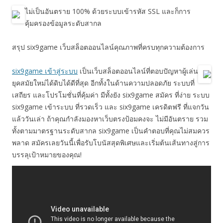
ไม่เป็นอันตราย 100% ด้วยระบบเข้ารหัส SSL และก็การ
คุ้มครองข้อมูลระดับสากล
สรุป six9game เว็บสล็อตออนไลน์คุณภาพที่ครบทุกความต้องการ
six9game เข้าสู่ระบบ
เป็นเว็บสล็อตออนไลน์ที่ตอบปัญหาผู้เล่น
ยุคสมัยใหม่ได้ดิบได้ดีที่สุด อีกทั้งในด้านความปลอดภัย ระบบที่
เสถียร และโปรโมชั่นที่คุ้มค่า มีทั้งยัง six9game สมัคร ที่ง่าย ระบบ
six9game เข้าระบบ ที่รวดเร็ว และ six9game เครดิตฟรี ที่แจกวัน
แล้ววันเล่า ถ้าคุณกำลังมองหาเว็บตรงป้อมคงจะ ไม่มีอันตราย รวม
ทั้งตามมาตรฐานระดับสากล six9game เป็นคำตอบที่คุณไม่สมควร
พลาด สมัครเลยวันนี้เพื่อรับโบนัสสุดพิเศษและเริ่มต้นเส้นทางสู่การ
บรรลุเป้าหมายของคุณ!