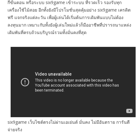
กี่ขั้นตอน หรือระบบ six9game เข้าระบบ ที่รวดเร็ว รองรับทุก
เครื่องใช้ไม้สอย อีกทั้งยังมีโปรโมชั่นสุดคุ้มอย่าง six9game เครดิต
ฟรี แจกจริงแต่ละวัน เพื่อผู้เล่นได้เริ่มต้นการเดิมพันแบบไม่ต้อง
ลงทุนมาก เหมาะกับทั้งยังผู้เล่นใหม่แล้วก็มืออาชีพที่ปรารถนาแหล่ง
เดิมพันที่ครบถ้วนบริบูรณ์รวมทั้งมั่นคงที่สุด
six9game เว็บไซต์ตรงไม่ผ่านเอเย่นต์ มั่นคง ไม่มีอันตราย การันตี
จ่ายจริง