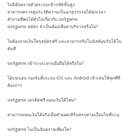
ไม่มีอันตรายด้วยระบบเข้ารหัสขั้นสูง
สามารถตรวจดูประวัติความเป็นมาธุรกรรมได้ทุกเวลา
คำถามที่พบได้ทั่วไปเกี่ยวกับ six9game
six9game สมัคร จำเป็นต้องเสียค่าบริการหรือไม่?
ไม่ต้องจ่ายเงินใดๆสมัครฟรี และสามารถรับโบนัสต้อนรับได้ใน
ทันที
six9game เข้าระบบ ผ่านมือถือได้หรือไม่?
ได้แน่นอน รองรับทั้งระบบ iOS และ Android เข้าเล่นได้ทุกที่ที่
ต้องการ
six9game เครดิตฟรี ถอนเงินได้ไหม?
สามารถถอนเงินได้จริงเมื่อทำยอดเทิร์นครบตามเงื่อนไขที่ระบุ
six9game ไม่เป็นอันตรายเพียงใด?