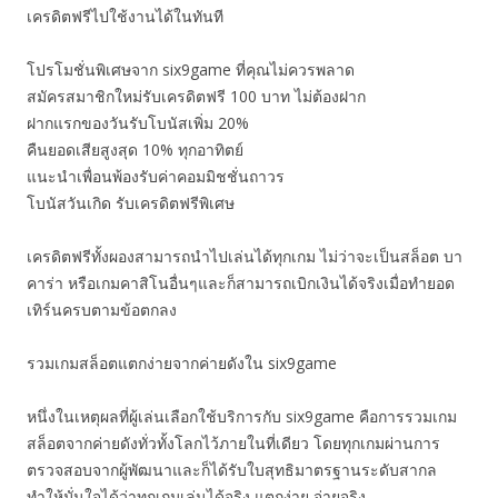
เครดิตฟรีไปใช้งานได้ในทันที
โปรโมชั่นพิเศษจาก six9game ที่คุณไม่ควรพลาด
สมัครสมาชิกใหม่รับเครดิตฟรี 100 บาท ไม่ต้องฝาก
ฝากแรกของวันรับโบนัสเพิ่ม 20%
คืนยอดเสียสูงสุด 10% ทุกอาทิตย์
แนะนำเพื่อนพ้องรับค่าคอมมิชชั่นถาวร
โบนัสวันเกิด รับเครดิตฟรีพิเศษ
เครดิตฟรีทั้งผองสามารถนำไปเล่นได้ทุกเกม ไม่ว่าจะเป็นสล็อต บา
คาร่า หรือเกมคาสิโนอื่นๆและก็สามารถเบิกเงินได้จริงเมื่อทำยอด
เทิร์นครบตามข้อตกลง
รวมเกมสล็อตแตกง่ายจากค่ายดังใน six9game
หนึ่งในเหตุผลที่ผู้เล่นเลือกใช้บริการกับ six9game คือการรวมเกม
สล็อตจากค่ายดังทั่วทั้งโลกไว้ภายในที่เดียว โดยทุกเกมผ่านการ
ตรวจสอบจากผู้พัฒนาและก็ได้รับใบสุทธิมาตรฐานระดับสากล
ทำให้มั่นใจได้ว่าทุกเกมเล่นได้จริง แตกง่าย จ่ายจริง