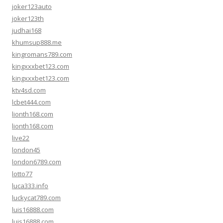
joker123auto
joker123th
judhai168
khumsup888.me
kingromans789.com
kingxxxbet123.com
kingxxxbet123.com
ktv4sd.com
lcbet444.com
lionth168.com
lionth168.com
live22
london45
london6789.com
lotto77
luca333.info
luckycat789.com
luis16888.com
luis16888.com