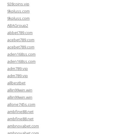
928coins.vip
9kpluss.com
9kpluss.com
ABAGroup2
abbet789.com
acebet789.com
acebet789.com
aden168ss.com
aden168ss.com
adm789.vip
adm789.vip
allbestbet
allin99win.win
allin99win.win
allone745s.com
ambfine88.net
ambfine88.net
ambnovabet.com
ambnovabet.com