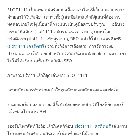
SLOT1111 เป็นแพลตฟอร์มเกมสล็อตออนไลน์ที่เก็บเกมจากหลาย
ค่ายเอาไว้ในที่เดียว เหมาะทั้งผู้เล่นมือใหม่แล้วก็ผู้เล่นที่ต้องการ
ทดสอบเกมใหม่ๆเนื้อหานี้วางแบบเป็นคู่มือครบบริบรูณ์ — อธิบาย
กรรมวิธีสมัคร (slot1111 สมัคร), แนวทางเข้าสู่ระบบโดย
สวัสดิภาพ (slot1111 เข้าสู่ระบบ), วิธีรับแล้วก็ใช้งานเครดิตฟรี
(
slot1111 เครดิตฟรี
) รวมทั้งวิธีการเลือกเกม การจัดการงบ
ประมาณ และก็คำตอบสำหรับปริศนาที่ผู้เล่นมักสงสัย อ่านง่าย เอา
ไปใช้ได้จริง รวมทั้งปรับแก้เพื่อ SEO
ภาพรวมบริการแล้วก็จุดเด่นของ SLOT1111
ก่อนสมัครควรทำความเข้าใจคุณลักษณะหลักของแพลตฟอร์ม:
รวมเกมสล็อตหลายค่าย: มีทั้งยังสล็อตคลาสสิก วิดีโอสล็อต และก็
แจ็คพอตโปรเกรสซีฟ
รองรับโทรศัพท์มือถือแล้วก็เดสก์ท็อป:
slot1111 เครดิตฟรี
เล่นผ่าน
โปรแกรมสำหรับเล่นอินเตอร์เน็ตหรือแอปได้สบาย