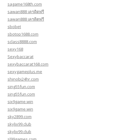
sagame168th.com
sawan888 เครดิตฟรี
sawan888 เครดิตฟรี
sbobet
sbotop1688.com
sclass8888.com
sexy168
Sexybaccarat
sexybaccarat168.com
sexygameplus.me
shinobi24hr.com
sing55fun.com
sing55fun.com
six9game.win
six9game.win
sky2899.com
skylix99.club
skylix99.club
sl99games.com