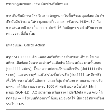
ตัวบทกฎหมายและการเล่นอย่างรับผิดชอบ
การเดิมพันมีการเสี่ยง วิเคราะห์กฎหมายในพื้นที่ของคุณก่อนเล่น ถ้า
เกิดตัดสินใจเล่น ให้ระบุงบและก็เวลาอย่างชัดเจน ใช้ฟีพบร์จำกัด
การเล่นหากมี และก็หากการเล่นทำให้เกิดปัญหา ขอคำปรึกษาจาก
หน่วยงานที่เกี่ยวโยง
บทสรุปและ Call to Action
สรุป: SLOT1111 เป็นแพลตฟอร์มที่สบายสำหรับคนที่ชอบใจเกม
สล็อต เมื่อก่อนเริ่มควรจะอ่านข้อแม้อย่างถี่ถ้วน สมัครตามขั้นตอน
(slot1111 สมัคร), ตั้งค่าความปลอดภัยก่อนล็อกอิน (slot1111 เข้า
ระบบ), และตรวจดูข้อแม้โปรโมชั่นก่อนรับ (slot1111 เครดิตฟรี)
เพื่อให้การเล่นไม่เป็นอันตรายและก็คุ้ม ถ้าต้องการ ผมสามารถปรับ
บทความให้มีความยาวครบ 1600 คำพอดี แปลงเป็นไฟล์ .html
พร้อม JSON-LD FAQ schema หรือสร้าง Title/Meta แบบ A/B ให้
ทดสอบ — แจ้งแบบที่ต้องการได้เลย ผมจะจัดให้เป็นเวอร์ชันที่พร้อม
วางใน CMS