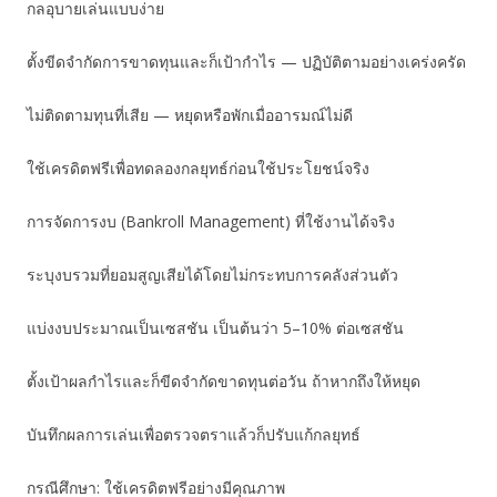
กลอุบายเล่นแบบง่าย
ตั้งขีดจำกัดการขาดทุนและก็เป้ากำไร — ปฏิบัติตามอย่างเคร่งครัด
ไม่ติดตามทุนที่เสีย — หยุดหรือพักเมื่ออารมณ์ไม่ดี
ใช้เครดิตฟรีเพื่อทดลองกลยุทธ์ก่อนใช้ประโยชน์จริง
การจัดการงบ (Bankroll Management) ที่ใช้งานได้จริง
ระบุงบรวมที่ยอมสูญเสียได้โดยไม่กระทบการคลังส่วนตัว
แบ่งงบประมาณเป็นเซสชัน เป็นต้นว่า 5–10% ต่อเซสชัน
ตั้งเป้าผลกำไรและก็ขีดจำกัดขาดทุนต่อวัน ถ้าหากถึงให้หยุด
บันทึกผลการเล่นเพื่อตรวจตราแล้วก็ปรับแก้กลยุทธ์
กรณีศึกษา: ใช้เครดิตฟรีอย่างมีคุณภาพ