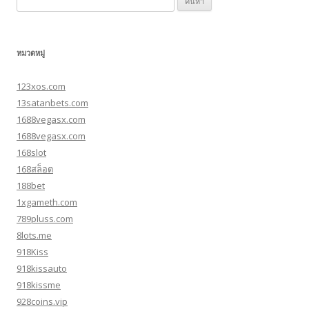
สำหรับ:
หมวดหมู่
123xos.com
13satanbets.com
1688vegasx.com
1688vegasx.com
168slot
168สล็อต
188bet
1xgameth.com
789pluss.com
8lots.me
918Kiss
918kissauto
918kissme
928coins.vip