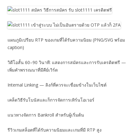
แผนภูมิเปรียบ RTP ของเกมที่ได้รับความนิยม (PNG/SVG พร้อม
caption)
วิดีโอสั้น 60–90 วินาที: แสดงการสมัครและการรับเครดิตฟรี —
เพิ่มคำพรรณนาที่มีคีย์เวิร์ด
Internal Linking — ลิงก์ที่ควรจะเชื่อมข้างในเว็บไซต์
เคล็ดวิธีรับโบนัสและก็การจัดการเทิร์นโอเวอร์
แนวทางจัดการ Bankroll สำหรับผู้เริ่มต้น
รีวิวเกมสล็อตที่ได้รับความนิยมและเกมที่มี RTP สูง