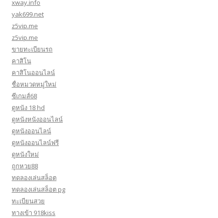
xway.info
yak699.net
z5vip.me
z5vip.me
ขายทะเบียนรถ
คาสิโน
คาสิโนออนไลน์
ชื่อหมวดหมู่ใหม่
ซีเกมส์68
ดูหนัง 18 hd
ดูหนังหนังออนไลน์
ดูหนังออนไลน์
ดูหนังออนไลน์ฟรี
ดูหนังใหม่
ถูกหวย88
ทดลองเล่นสล็อต
ทดลองเล่นสล็อต pg
ทะเบียนสวย
ทางเข้า 918kiss