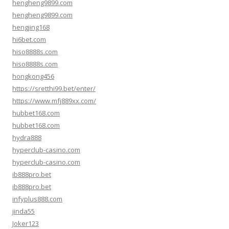
hengheng9899.com
hengheng9899.com
hengjing168
hi6bet.com
hiso8888s.com
hiso8888s.com
hongkong456
https://sretthi99.bet/enter/
https://www.mfj889xx.com/
hubbet168.com
hubbet168.com
hydra888
hyperclub-casino.com
hyperclub-casino.com
ib888pro.bet
ib888pro.bet
infyplus888.com
jinda55
Joker123