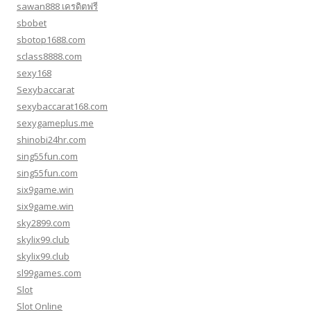
sawan888 เครดิตฟรี
sbobet
sbotop1688.com
sclass8888.com
sexy168
Sexybaccarat
sexybaccarat168.com
sexygameplus.me
shinobi24hr.com
sing55fun.com
sing55fun.com
six9game.win
six9game.win
sky2899.com
skylix99.club
skylix99.club
sl99games.com
Slot
Slot Online