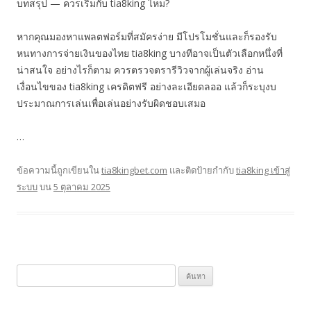
บทสรุป — ควรเริ่มกับ tia8king ไหม?
หากคุณมองหาแพลตฟอร์มที่สมัครง่าย มีโปรโมชั่นและก็รองรับ
หนทางการจ่ายเงินของไทย tia8king บางทีอาจเป็นตัวเลือกหนึ่งที่
น่าสนใจ อย่างไรก็ตาม ควรตรวจตรารีวิวจากผู้เล่นจริง อ่าน
เงื่อนไขของ tia8king เครดิตฟรี อย่างละเอียดลออ แล้วก็ระบุงบ
ประมาณการเล่นเพื่อเล่นอย่างรับผิดชอบเสมอ
…
ข้อความนี้ถูกเขียนใน
tia8kingbet.com
และติดป้ายกำกับ
tia8king เข้าสู่
ระบบ
บน
5 ตุลาคม 2025
ค้นหา
สำหรับ: