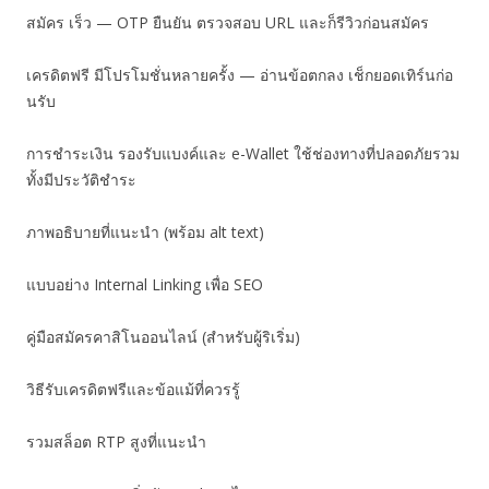
สมัคร เร็ว — OTP ยืนยัน ตรวจสอบ URL และก็รีวิวก่อนสมัคร
เครดิตฟรี มีโปรโมชั่นหลายครั้ง — อ่านข้อตกลง เช็กยอดเทิร์นก่อ
นรับ
การชำระเงิน รองรับแบงค์และ e-Wallet ใช้ช่องทางที่ปลอดภัยรวม
ทั้งมีประวัติชำระ
ภาพอธิบายที่แนะนำ (พร้อม alt text)
แบบอย่าง Internal Linking เพื่อ SEO
คู่มือสมัครคาสิโนออนไลน์ (สำหรับผู้ริเริ่ม)
วิธีรับเครดิตฟรีและข้อแม้ที่ควรรู้
รวมสล็อต RTP สูงที่แนะนำ