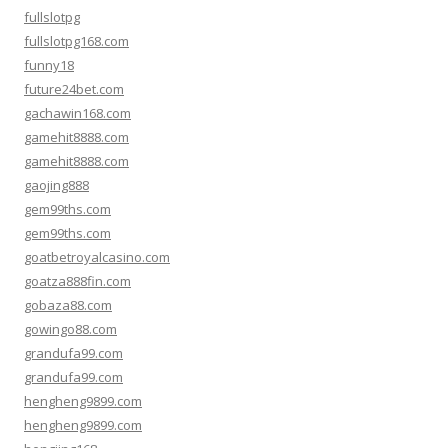
fullslotpg
fullslotpg168.com
funny18
future24bet.com
gachawin168.com
gamehit8888.com
gamehit8888.com
gaojing888
gem99ths.com
gem99ths.com
goatbetroyalcasino.com
goatza888fin.com
gobaza88.com
gowingo88.com
grandufa99.com
grandufa99.com
hengheng9899.com
hengheng9899.com