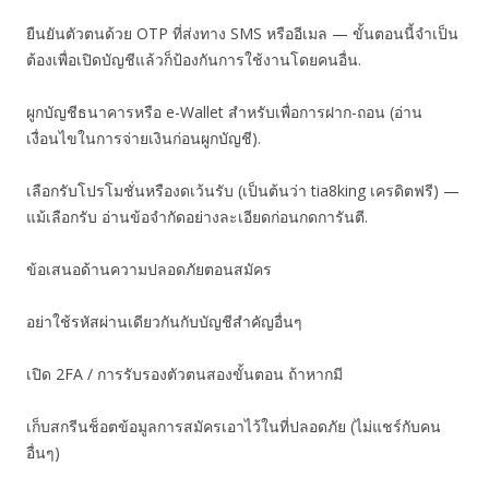
ยืนยันตัวตนด้วย OTP ที่ส่งทาง SMS หรืออีเมล — ขั้นตอนนี้จำเป็น
ต้องเพื่อเปิดบัญชีแล้วก็ป้องกันการใช้งานโดยคนอื่น.
ผูกบัญชีธนาคารหรือ e-Wallet สำหรับเพื่อการฝาก-ถอน (อ่าน
เงื่อนไขในการจ่ายเงินก่อนผูกบัญชี).
เลือกรับโปรโมชั่นหรืองดเว้นรับ (เป็นต้นว่า tia8king เครดิตฟรี) —
แม้เลือกรับ อ่านข้อจำกัดอย่างละเอียดก่อนกดการันตี.
ข้อเสนอด้านความปลอดภัยตอนสมัคร
อย่าใช้รหัสผ่านเดียวกันกับบัญชีสำคัญอื่นๆ
เปิด 2FA / การรับรองตัวตนสองขั้นตอน ถ้าหากมี
เก็บสกรีนช็อตข้อมูลการสมัครเอาไว้ในที่ปลอดภัย (ไม่แชร์กับคน
อื่นๆ)