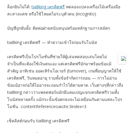
ล็อกอินไม่ได้:
tia8king เครดิตฟรี
ทดลองแปลงเครื่องไม้เครื่องมือ
สะสางแคช หรือใช้โหมดไม่ระบุตัวตน (incognito)
บัญชีถูกยับยั้ง: ติดต่อฝ่ายสนับสนุนพร้อมหลักฐานการสมัคร
tia8king เครดิตฟรี — ทำความเข้าใจก่อนรับโบนัส
เครดิตฟรีเป็นโปรโมชั่นที่ช่วยให้ผู้เล่นทดสอบเล่นโดยไม่
จำเป็นที่จะต้องใช้เงินตนเอง แต่เครดิตฟรีมักมาพร้อมข้อแม้
สำคัญ อาทิเช่น ยอดเทิร์นโอเวอร์ (turnover), เกมที่อนุญาตให้ใช้
เครดิตฟรี, วันหมดอายุ รวมทั้งข้อจำกัดการถอน — การไม่อ่าน
ข้อแม้อาจก่อให้ไม่อาจจะถอนกำไรได้ตามคาด. เว็บต่างๆที่กล่าวถึง
tia8king กล่าวว่าแพลตฟอร์มมักมีแคมเปญแจกเครดิตฟรีรวมทั้ง
โบนัสหลายครั้ง แม้กระนั้นข้อตกลงจะไม่เหมือนกันตามแต่ละโปร
โมชั่น. :contentReferenceoaicite:3index=3
เช็คลิสต์ก่อนรับ tia8king เครดิตฟรี