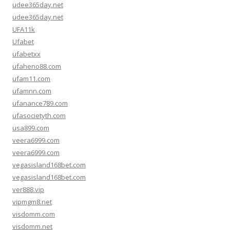
udee365day.net
udee365day.net
UFA11k
Ufabet
ufabetxx
ufaheno88.com
ufam11.com
ufamnn.com
ufanance789.com
ufasocietyth.com
usa899.com
veera6999.com
veera6999.com
vegasisland168bet.com
vegasisland168bet.com
ver888.vip
vipmgm8.net
visdomm.com
visdomm.net