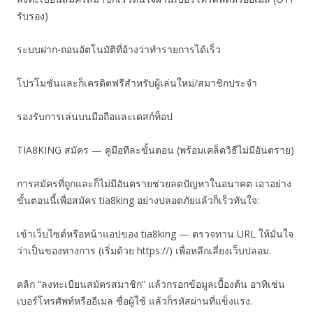
รับรอง)
ระบบฝาก-ถอนอัตโนมัติที่อ้างว่าทำรายการได้เร็ว
โปรโมชั่นและก็เครดิตฟรีสำหรับผู้เล่นใหม่/สมาชิกประจำ
รองรับการเล่นบนมือถือและเดสก์ท็อป
TIA8KING สมัคร — คู่มือทีละขั้นตอน (พร้อมเคล็ดวิธีไม่มีอันตราย)
การสมัครที่ถูกและก็ไม่มีอันตรายช่วยลดปัญหาในอนาคต เอาอย่าง
ขั้นตอนนี้เพื่อสมัคร tia8king อย่างปลอดภัยแล้วก็เร็วทันใจ:
เข้าเว็บไซต์หรือหน้าแอปของ tia8king — ตรวจทาน URL ให้มั่นใจ
ว่าเป็นของทางการ (เริ่มด้วย https://) เพื่อหลีกเลี่ยงเว็บปลอม.
คลิก “ลงทะเบียนสมัครสมาชิก” แล้วกรอกข้อมูลเบื้องต้น อาทิเช่น
เบอร์โทรศัพท์หรืออีเมล ชื่อผู้ใช้ แล้วก็รหัสผ่านที่แข็งแรง.