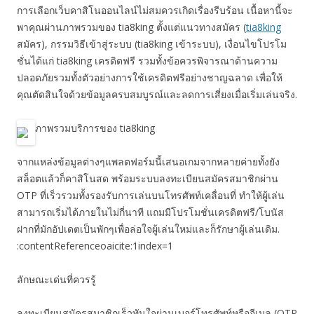
การเลือกเว็บคาสิโนออนไลน์ไม่สมควรเกิดเรื่องรีบร้อน เนื้อหานี้จะ
พาคุณผ่านภาพรวมของ tia8king ตั้งแต่แนวทางสมัคร (
tia8king
สมัคร), กรรมวิธีเข้าสู่ระบบ (tia8king เข้าระบบ), เงื่อนไขโปรโม
ชั่นได้แก่ tia8king เครดิตฟรี รวมทั้งข้อควรพิจารณาด้านความ
ปลอดภัยรวมทั้งตัวอย่างการใช้เครดิตฟรีอย่างชาญฉลาด เพื่อให้
คุณตัดสินใจด้วยข้อมูลครบสมบูรณ์และลดการเสี่ยงเมื่อเริ่มเล่นจริง.
ภาพรวมบริการของ tia8king
จากแหล่งข้อมูลต่างๆแพลตฟอร์มนี้เสนอเกมจากหลายค่ายทั้งยัง
สล็อตแล้วก็คาสิโนสด พร้อมระบบลงทะเบียนสมัครสมาชิกผ่าน
OTP ที่เร็วรวมทั้งรองรับการเล่นบนโทรศัพท์เคลื่อนที่ ทำให้ผู้เล่น
สามารถเริ่มได้ภายในไม่กี่นาที แถมมีโปรโมชั่นเครดิตฟรี/โบนัส
ฝากที่มักอัปเดตเป็นพักๆเพื่อล่อใจผู้เล่นใหม่และก็รักษาผู้เล่นเดิม.
:contentReferenceoaicite:1index=1
ลักษณะเด่นที่ควรรู้
ลงทะเบียนสมัครสมาชิกเร็วทันใจผ่านเบอร์โทรศัพท์หรืออีเมล (OTP