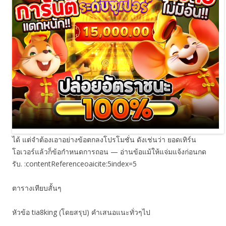
ได้ แต่จำต้องเอาอย่างข้อตกลงโปรโมชั่น ดังเช่นว่า ยอดเทิร์น
โอเวอร์แล้วก็ข้อกำหนดการถอน — อ่านข้อแม้ให้แจ่มแจ้งก่อนกด
รับ. :contentReferenceoaicite:5index=5
ตารางเทียบสั้นๆ
หัวข้อ tia8king (โดยสรุป) คำเสนอแนะทั่วๆไป