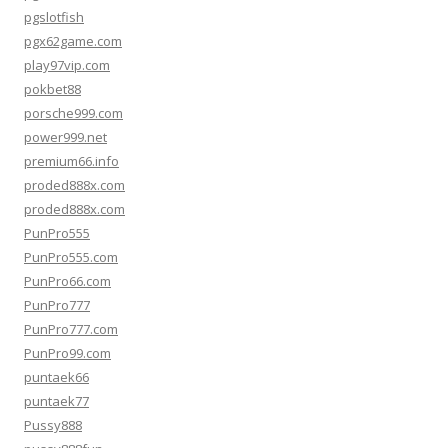
pgslotfish
pgx62game.com
play97vip.com
pokbet88
porsche999.com
power999.net
premium66.info
proded888x.com
proded888x.com
PunPro555
PunPro555.com
PunPro66.com
PunPro777
PunPro777.com
PunPro99.com
puntaek66
puntaek77
Pussy888