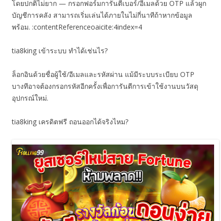
โดยปกติไม่ยาก — กรอกฟอร์มการันตีเบอร์/อีเมลด้วย OTP แล้วผูก
บัญชีการคลัง สามารถเริ่มเล่นได้ภายในไม่กี่นาทีถ้าหากข้อมูล
พร้อม. :contentReferenceoaicite:4index=4
tia8king เข้าระบบ ทำได้เช่นไร?
ล็อกอินด้วยชื่อผู้ใช้/อีเมลและรหัสผ่าน แม้มีระบบระเบียบ OTP
บางทีอาจต้องกรอกรหัสอีกครั้งเพื่อการันตีการเข้าใช้งานบนวัสดุ
อุปกรณ์ใหม่.
tia8king เครดิตฟรี ถอนออกได้จริงไหม?