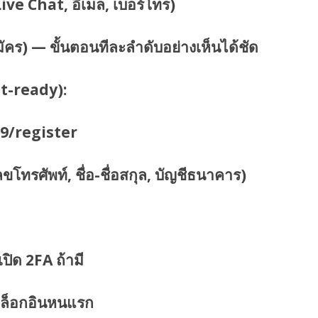
Live Chat, อีเมล, เบอร์โทร)
คร) — ขั้นตอนทีละลำดับอย่างเห็นได้ชัด
et-ready):
89/register
ขโทรศัพท์, ชื่อ-ชื่อสกุล, บัญชีธนาคาร)
เปิด 2FA ถ้ามี
วก็ล็อกอินหนแรก