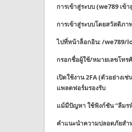
การเข้าสู่ระบบ (we789 เข้าส
การเข้าสู่ระบบโดยสวัสดิภา
ไปที่หน้าล็อกอิน: /we789/l
กรอกชื่อผู้ใช้/หมายเลขโทรศั
เปิดใช้งาน 2FA (ตัวอย่างเ
แพลตฟอร์มรองรับ
แม้มีปัญหา ใช้ฟังก์ชัน “ลืมร
คำแนะนำความปลอดภัยสำหร