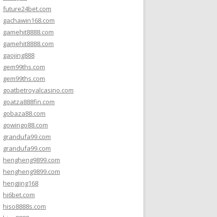
future24bet.com
gachawin168.com
gamehit8888.com
gamehit8888.com
gaojing888
gem99ths.com
gem99ths.com
goatbetroyalcasino.com
goatza888fin.com
gobaza88.com
gowingo88.com
grandufa99.com
grandufa99.com
hengheng9899.com
hengheng9899.com
hengjing168
hi6bet.com
hiso8888s.com