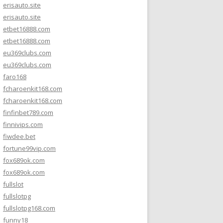
erisauto.site
erisauto.site
etbet16888.com
etbet16888.com
eu369clubs.com
eu369clubs.com
faro168
fcharoenkit168.com
fcharoenkit168.com
finfinbet789.com
finnivips.com
fiwdee.bet
fortune99vip.com
fox689ok.com
fox689ok.com
fullslot
fullslotpg
fullslotpg168.com
funny18