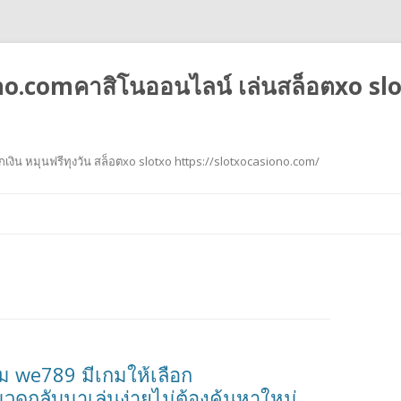
o.comคาสิโนออนไลน์ เล่นสล็อตxo slot 
กเงิน หมุนฟรีทุงวัน สล็อตxo slotxo https://slotxocasiono.com/
ข้าม
ไป
ยัง
เนื้อหา
 we789 มีเกมให้เลือก
ดกลับมาเล่นง่ายไม่ต้องค้นหาใหม่