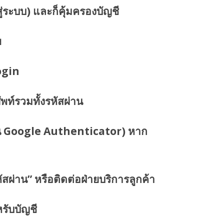
ู่ระบบ) และก็คุ้มครองบัญชี
พ
ogin
พท์รวมทั้งรหัสผ่าน
ช่น Google Authenticator) หาก
หัสผ่าน” หรือติดต่อฝ่ายบริการลูกค้า
ับบัญชี