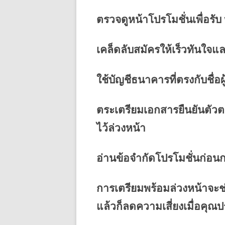
ตรวจดูหน้าโปรโมชั่นเพื่อร
เคล็ดลับสมัครให้เร็วทันใจแ
ใช้บัญชีธนาคารที่ตรงกับชื่
ตระเตรียมเอกสารยืนยันตัวต
ไว้ล่วงหน้า
อ่านข้อจำกัดโปรโมชั่นก่อนกด
การเตรียมพร้อมล่วงหน้าจะช่
แล้วก็ลดความเสี่ยงเมื่อคุณ