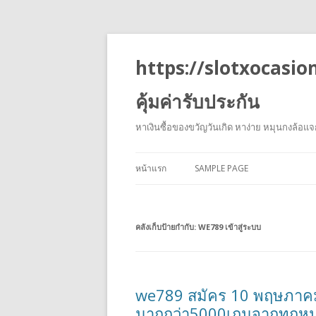
https://slotxocasion
คุ้มค่ารับประกัน
หาเงินซื้อของขวัญวันเกิด หาง่าย หมุนกงล้อแจ
หน้าแรก
SAMPLE PAGE
คลังเก็บป้ายกำกับ:
WE789 เข้าสู่ระบบ
we789 สมัคร 10 พฤษภาคม
มากกว่า5000เกมจากทุกหมว