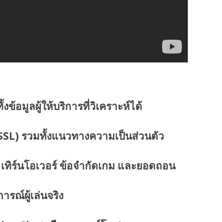
งข้อมูลผู้ให้บริการที่วิเคราะห์ได้
SSL) รวมทั้งแนวทางความเป็นส่วนตัว
น เทิร์นโอเวอร์ ข้อจำกัดเกม และยอดถอน
รณ์ผู้เล่นจริง