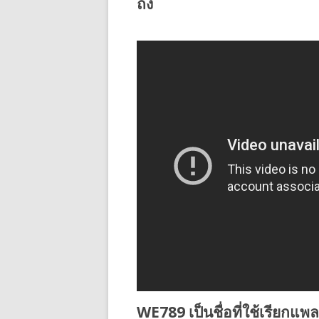
ถึง
WE789 เป็นชื่อที่ใช้เรียกแพ