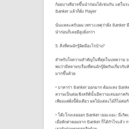
ก้อยบางทีอาจขึ้นนำก่อนได้เช่นกัน แต่ในร
Banker แล้วก็ฝั่ง Player
นั่นแหละครับผม เพราะเหตุว่าฝั่ง Banker 
นำก่อนก็เลยมีสูงยิ่งกว่า
5. สิ่งที่คนมักรู้ผิดมีอะไรบ้าง?
สำหรับใจความสำคัญในที่สุดในบทความ sex
พบว่ามีหลายๆเรื่องที่คนมักรู้ผิดกันเกี่ยวกับ
มากขึ้นด้วย
• บาคาร่า Banker ออกมาก ต้องแทง Bank
ความเป็นต่อเชิงสถิตินั้นมีความเสมอภาคกันม
เพียงแค่ฝั่งนี้ฝั่งเดียว ผลไม้แต่ละไม้ก็ไม่ต่อก
• โต๊ะโกงเลยออก Banker เยอะแยะ: นี่เกิดเ
เมื่อหักค่าคอมจาก Banker ก็ได้กำไรแล้ว 
เรายังถ่ายทอดสดอีกด้วย