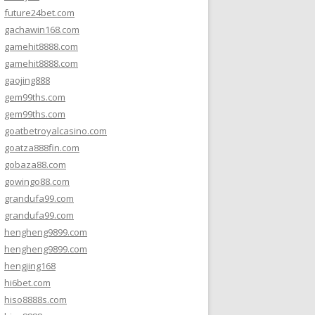
future24bet.com
gachawin168.com
gamehit8888.com
gamehit8888.com
gaojing888
gem99ths.com
gem99ths.com
goatbetroyalcasino.com
goatza888fin.com
gobaza88.com
gowingo88.com
grandufa99.com
grandufa99.com
hengheng9899.com
hengheng9899.com
hengjing168
hi6bet.com
hiso8888s.com