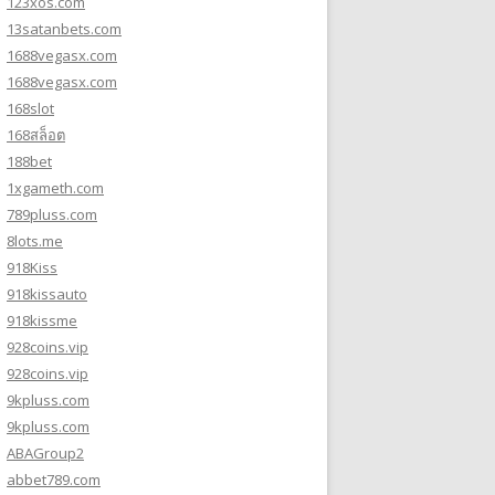
123xos.com
13satanbets.com
1688vegasx.com
1688vegasx.com
168slot
168สล็อต
188bet
1xgameth.com
789pluss.com
8lots.me
918Kiss
918kissauto
918kissme
928coins.vip
928coins.vip
9kpluss.com
9kpluss.com
ABAGroup2
abbet789.com