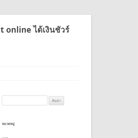
online ได้เงินชัวร์
ค้นหา
สำหรับ:
หมวดหมู่