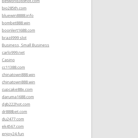
betworld369hot.com
bio285th.com
bluewin8888.info
bombet888.win
boonlert1688.com
brazil999 slot
Business, Small Business
carlo999.net
Casino
cc11388.com
chinatown888.win
chinatown888.win
cupcake88x.com
daruma1688.com
dgb222hot.com
dr888bet.com
du2477.com
ek4567.com
enjoy24.fun