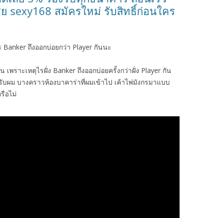
ย sexy168 สมัครใหม่ รับสิทธิ์ก่อนใคร
anker ถึงออกบ่อยกว่า Player กันนะ
เพราะเหตุไรฝั่ง Banker ถึงออกบ่อยครั้งกว่าฝั่ง Player กัน
นครับผม บางคราวห้องบาคาร่าที่ผมเข้าไป เค้าไพ่มังกรมาแบบ
รือไม่