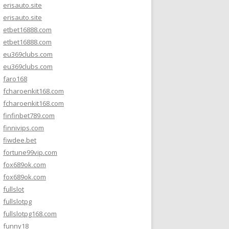
erisauto.site
erisauto.site
etbet16888.com
etbet16888.com
eu369clubs.com
eu369clubs.com
faro168
fcharoenkit168.com
fcharoenkit168.com
finfinbet789.com
finnivips.com
fiwdee.bet
fortune99vip.com
fox689ok.com
fox689ok.com
fullslot
fullslotpg
fullslotpg168.com
funny18