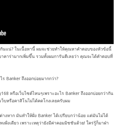
ิงกันแน่? ในเนื้อหานี้ ผมจะช่วยทำให้คุณหาคำตอบของหัวข้อนี้
งบาคาร่ามากเพิ่มขึ้น รวมทั้งผมการันตีเลยว่า คุณจะได้คำตอบที่
ุไร Banker ถึงออกบ่อยมากกว่า?
y168 หรือเว็บไซต์ไหนๆเพราะอะไร Banker ถึงออกบ่อยกว่ากัน
่า เว็บหรือคาสิโนไม่ได้คดโกงเลยครับผม
วต่างหาก มันทำให้ฝั่ง Banker ได้เปรียบกว่าน้อย แต่มันไม่ได้
งฝั่งเดียว เพราะเหตุว่ายังมีค่าคอมมิชชันด้วย! ใคร่รู้ก็มาฝ่า