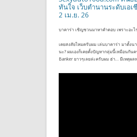
ทันใจ เว็บตำนานระดับเอเชี
2 เม.ย. 26
บาคาร่า เชิญชวนมาหาคำตอบ เพราะอะไร B
เคยสงสัยไหมครับผม เล่นบาคาร่า มาตั้งนาน 
นะ? ผมเองก็เคยตั้งปัญหากลุ่มนี้เหมือนกั
Banker ยาวๆเลยล่ะครับผม ฮ่า… มีเหตุผลห