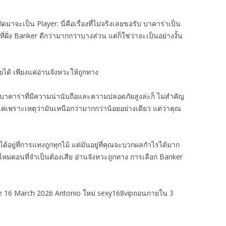
มาจะเป็น Player: นี่คือเรื่องที่ไม่จริงเลยขอรับ บาคาร่าเป็น
่ฝั่ง Banker ดีกว่ามากกว่าบางส่วน แต่ก็ใช่ว่าจะเป็นอย่างงั้น
ยได้ เพียงแค่อ่านจังหวะให้ถูกทาง
บาคาร่าที่มีความน่านับถือและความปลอดภัยสูงล่ะก็ ไม่สำคัญ
แค่เพราะเหตุว่ามันเหนือกว่ามากกว่าน้อยอย่างเดียว แต่ว่าคุณ
ด้อยู่ที่การแทงถูกทุกไม้ แต่มันอยู่ที่คุณจะบวกผลกำไรได้มาก
ไหมตอนที่จำเป็นต้องเสีย อ่านจังหวะถูกทาง การเลือก Banker
 16 March 2026 Antonio ใหม่ sexy168vipถอนภายใน 3