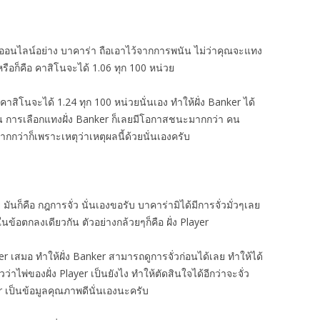
นออนไลน์อย่าง บาคาร่า ถือเอาไว้จากการพนัน ไม่ว่าคุณจะแทง
 หรือก็คือ คาสิโนจะได้ 1.06 ทุก 100 หน่วย
คือ คาสิโนจะได้ 1.24 ทุก 100 หน่วยนั่นเอง ทำให้ฝั่ง Banker ได้
ั้น การเลือกแทงฝั่ง Banker ก็เลยมีโอกาสชนะมากกว่า คน
กว่าก็เพราะเหตุว่าเหตุผลนี้ด้วยนั่นเองครับ
ย มันก็คือ กฎการจั่ว นั่นเองขอรับ บาคาร่ามิได้มีการจั่วมั่วๆเลย
ในข้อตกลงเดียวกัน ตัวอย่างกล้วยๆก็คือ ฝั่ง Player
ker เสมอ ทำให้ฝั่ง Banker สามารถดูการจั่วก่อนได้เลย ทำให้ได้
ไพ่ของฝั่ง Player เป็นยังไง ทำให้ตัดสินใจได้อีกว่าจะจั่ว
yer เป็นข้อมูลคุณภาพดีนั่นเองนะครับ