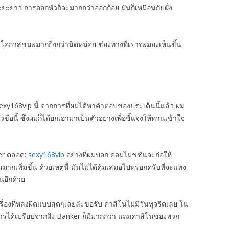
ะยะยาว การออกหัวก็จะมากกว่าออกก้อย มันก็เหมือนกับฝั่ง
มีโอกาสชนะมากยิ่งกว่านิดหน่อย ช่องทางที่เราจะมองเห็นขึ้น
y168vip นี้ จากการที่ผมได้หาคำตอบของประเด็นนี้แล้ว ผม
หัวข้อนี้ ซึ่งผมก็ได้ยกเอามาเป็นตัวอย่างเพื่อชี้แจงให้ท่านเข้าใจ
er ตลอด:
sexy168vip
อย่างที่ผมบอก คอมไม่ชชันจะก่อให้
ากเพิ่มขึ้น ด้วยเหตุนี้ มันไม่ได้คุ้มเสมอไปหรอกครับที่จะแทง
ันอีกด้วย
รื่องที่หลงผิดแบบสุดๆเลยล่ะขอรับ คาสิโนไม่มีวันทุจริตเลย ใน
การได้เปรียบจากฝั่ง Banker ก็มีมากกว่า แถมคาสิโนของพวก