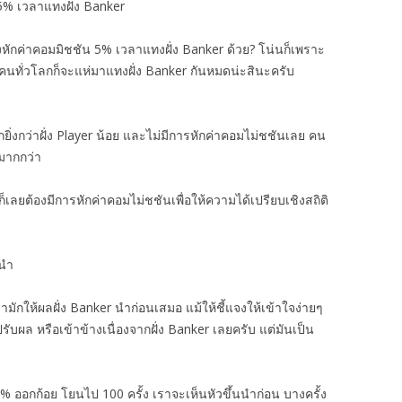
 5% เวลาแทงฝั่ง Banker
หักค่าคอมมิชชัน 5% เวลาแทงฝั่ง Banker ด้วย? โน่นก็เพราะ
ว คนทั่วโลกก็จะแห่มาแทงฝั่ง Banker กันหมดน่ะสินะครับ
ิ่งกว่าฝั่ง Player น้อย และไม่มีการหักค่าคอมไม่ชชันเลย คน
มากกว่า
นก็เลยต้องมีการหักค่าคอมไม่ชชันเพื่อให้ความได้เปรียบเชิงสถิติ
 นำ
มักให้ผลฝั่ง Banker นำก่อนเสมอ แม้ให้ชี้แจงให้เข้าใจง่ายๆ
รับผล หรือเข้าข้างเนื่องจากฝั่ง Banker เลยครับ แต่มันเป็น
% ออกก้อย โยนไป 100 ครั้ง เราจะเห็นหัวขึ้นนำก่อน บางครั้ง