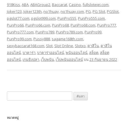
918Kiss
,
ABA
,
ABAGroup2
,
Baccarat
,
Casino
,
fullsloteiei.com
,
Joker123
,
Joker123th
,
no1huay
,
no1huay.com
,
PG
,
PG Slot
,
PGSlot
,
pgslot77.com
,
pgslot999.com
,
PunPro555
,
PunPro555.com
,
PunPro66
,
PunPro66.com
,
PunPro68
,
PunPro68.com
,
PunPro777
,
PunPro777.com
,
PunPro789
,
PunPro789.com
,
PunPro99
,
PunPro99.com
,
Pussy888
,
sagame168th.com
,
sexybaccarat168.com
,
Slot
,
Slot Online
,
Slotxo
,
คาสิโน
,
คาสิโน
ออนไลน์
,
บาคาร่า
,
บาคาร่าออนไลน์
,
พนันออนไลน์
,
สล็อต
,
สล็อต
ออนไลน์
,
เกมยิงปลา
,
เว็บพนัน
,
เว็บพนันออนไลน์
บน
23 กันยายน 2022
ค้นหา
สำหรับ:
หมวดหมู่