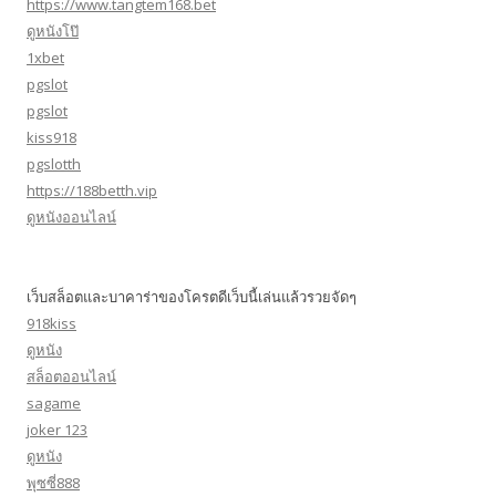
https://www.tangtem168.bet
ดูหนังโป๊
1xbet
pgslot
pgslot
kiss918
pgslotth
https://188betth.vip
ดูหนังออนไลน์
เว็บสล็อตและบาคาร่าของโครตดีเว็บนี้เล่นแล้วรวยจัดๆ
918kiss
ดูหนัง
สล็อตออนไลน์
sagame
joker 123
ดูหนัง
พุซซี่888