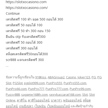
https://slotxocasiono.com
https://slotxocasiono.com/
Continue
เครดิตฟรี 100 ทํา ยอด 500 ถอนได้ 300
เครดิตฟรี 50 ถอนได้ 100
เครดิตฟรี 50 ทำ 300 ถอน 150
ยืนยัน otp รับเครดิตฟรี300
เครดิตฟรี 50 ถอนได้ 300
เครดิตฟรี 300 ถอนได้
สล็อตเครดิตฟรี50ถอนได้300
scr888 แจกเครดิตฟรี 300
…
ข้อความนี้ถูกเขียนใน
918Kiss
,
ABAGroup2
,
Casino
,
Joker123
,
PG
,
PG
Slot
,
PGSlot
,
pgslot999.com
,
PunPro555
,
PunPro555.com
,
PunPro66.com
,
PunPro777
,
PunPro777.com
,
PunPro99.com
,
Pussy888
,
sagame168th.com
,
sexybaccarat168.com
,
Slot
,
Slot
Online
,
คาสิโน
,
คาสิโนออนไลน์
,
บาคาร่า
,
พนันออนไลน์
,
สล็อต
ออนไลน์
,
เกมยิงปลา
,
เว็บพนัน
,
เว็บพนันออนไลน์
และติดป้ายกำกับ