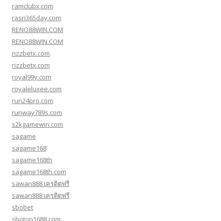
ramclubx.com
rasri365day.com
RENO88WIN.COM
RENO88WIN.COM
rizzbetx.com
rizzbetx.com
royal99y.com
royaleluxee.com
run24pro.com
runway789s.com
s2kgamewin.com
sagame
sagame168
sagame168th
sagame168th.com
sawan888 เครดิตฟรี
sawan888 เครดิตฟรี
sbobet
sbotop1688.com