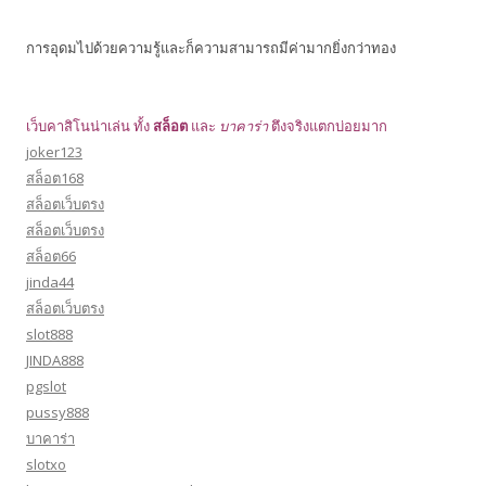
การอุดมไปด้วยความรู้และก็ความสามารถมีค่ามากยิ่งกว่าทอง
เว็บคาสิโนน่าเล่น ทั้ง
สล็อต
และ
บาคาร่า
ตึงจริงแตกบ่อยมาก
joker123
สล็อต168
สล็อตเว็บตรง
สล็อตเว็บตรง
สล็อต66
jinda44
สล็อตเว็บตรง
slot888
JINDA888
pgslot
pussy888
บาคาร่า
slotxo