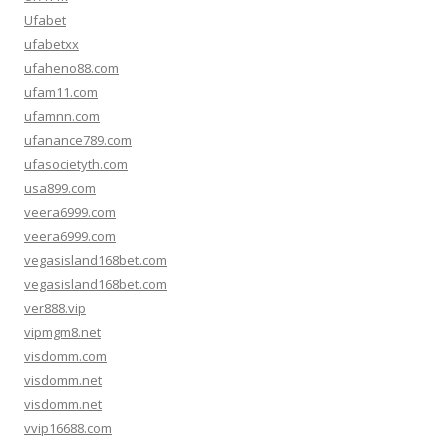
Ufabet
ufabetxx
ufaheno88.com
ufam11.com
ufamnn.com
ufanance789.com
ufasocietyth.com
usa899.com
veera6999.com
veera6999.com
vegasisland168bet.com
vegasisland168bet.com
ver888.vip
vipmgm8.net
visdomm.com
visdomm.net
visdomm.net
vvip16688.com