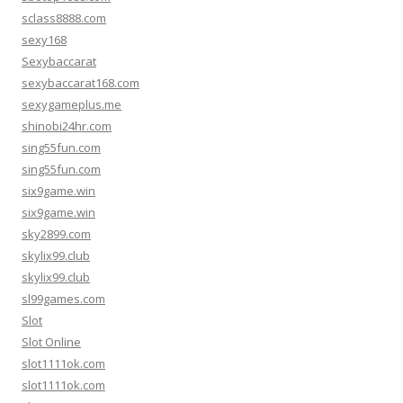
sclass8888.com
sexy168
Sexybaccarat
sexybaccarat168.com
sexygameplus.me
shinobi24hr.com
sing55fun.com
sing55fun.com
six9game.win
six9game.win
sky2899.com
skylix99.club
skylix99.club
sl99games.com
Slot
Slot Online
slot1111ok.com
slot1111ok.com