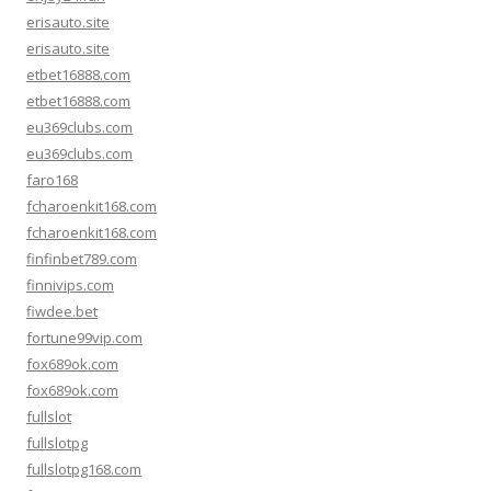
erisauto.site
erisauto.site
etbet16888.com
etbet16888.com
eu369clubs.com
eu369clubs.com
faro168
fcharoenkit168.com
fcharoenkit168.com
finfinbet789.com
finnivips.com
fiwdee.bet
fortune99vip.com
fox689ok.com
fox689ok.com
fullslot
fullslotpg
fullslotpg168.com