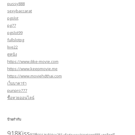
pussy888
sexybaccarat
pgslot
pg77
pgslot99
fullslotpg
live22
ดูหนัง
https://www.ilike-movie.com
https://www.keepmovie.me
https://www.moviehdthai.com
เว็บบาคาร่า
punpro777
ซื้อหวยออนไลน์
ป้ายกำกับ
918Kiss
918kissauto
bio285 เข้าสู่ระบบ
chinatown888 เครดิตฟรี