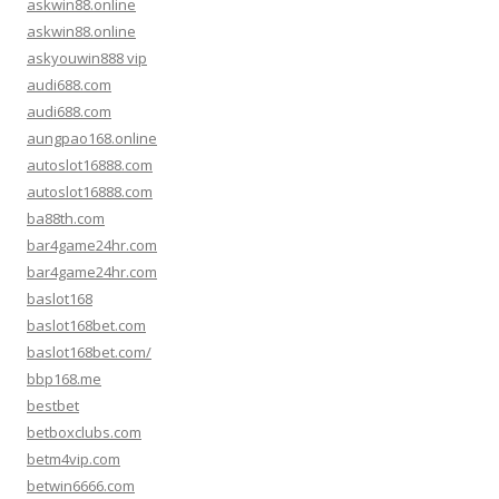
askwin88.online
askwin88.online
askyouwin888 vip
audi688.com
audi688.com
aungpao168.online
autoslot16888.com
autoslot16888.com
ba88th.com
bar4game24hr.com
bar4game24hr.com
baslot168
baslot168bet.com
baslot168bet.com/
bbp168.me
bestbet
betboxclubs.com
betm4vip.com
betwin6666.com