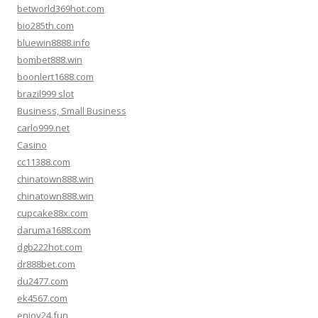
betworld369hot.com
bio285th.com
bluewin8888.info
bombet888.win
boonlert1688.com
brazil999 slot
Business, Small Business
carlo999.net
Casino
cc11388.com
chinatown888.win
chinatown888.win
cupcake88x.com
daruma1688.com
dgb222hot.com
dr888bet.com
du2477.com
ek4567.com
enjoy24.fun