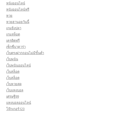
หนังออนไลน์
หนังออนไลน์ฟรี
หวย
หวยฮานอยวันนี้
เกมยิงปลา
เกมสล็อต
เครดิตฟรี
เซ็กซี่บาคาร่า
เว็บตรงฝากถอนไม่มีขั้นต่ำ
เว็บพนัน
เว็บพนันออนไลน์
เว็บสล็อต
เว็บสล็อต
เว็บหวยสด
เว็บแทงบอล
เศรษฐี99
แทงบอลออนไลน์
โจ๊กเกอร์123