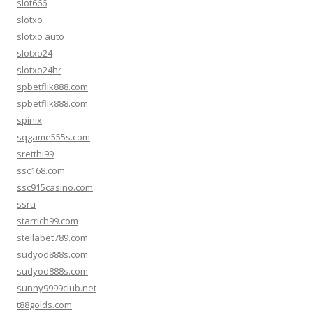
slot666
slotxo
slotxo auto
slotxo24
slotxo24hr
spbetflik888.com
spbetflik888.com
spinix
sqgame555s.com
sretthi99
ssc168.com
ssc915casino.com
ssru
starrich99.com
stellabet789.com
sudyod888s.com
sudyod888s.com
sunny9999club.net
t88golds.com