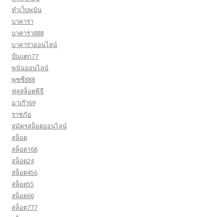
ทำเว็บพนัน
บาคาร่า
บาคาร่า888
บาคาร่าออนไลน์
ปั่นแตก77
พนันออนไลน์
พุซซี่888
ฟลูสล็อตพีจี
มาเก๊า69
ราชภัฏ
สมัครสล็อตออนไลน์
สล็อต
สล็อต168
สล็อต24
สล็อต456
สล็อต55
สล็อต66
สล็อต777