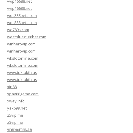
vvip16688.net
vvip16688.net
wdc888bets.com
wdc888bets.com
we789s.com
westbluez168bet.com
winherovip.com
winherovip.com
wkslotonline.com
wkslotonline.com
www.tuktukth.us
www.tuktukth.us
xin88
xpay88game.com
xway.info
yak699.net
z5vip.me
z5vip.me
ขายทะเบียนรถ