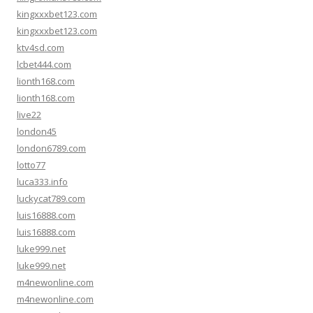
kingxxxbet123.com
kingxxxbet123.com
ktv4sd.com
lcbet444.com
lionth168.com
lionth168.com
live22
london45
london6789.com
lotto77
luca333.info
luckycat789.com
luis16888.com
luis16888.com
luke999.net
luke999.net
m4newonline.com
m4newonline.com