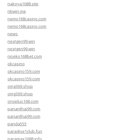
nakoya1688.site
nbwin.me
nemo168casino.com
nemo168casino.com
news
nextgen99.win
nextgen99.win
niseko168bet.com
okcasino
okcasino159.com
okcasino159.com
omg369.shop
omg369.shop
onoplus168.com
pananthai99.com
pananthai99.com
panda555
paradise1club.fun
paramax1688.info