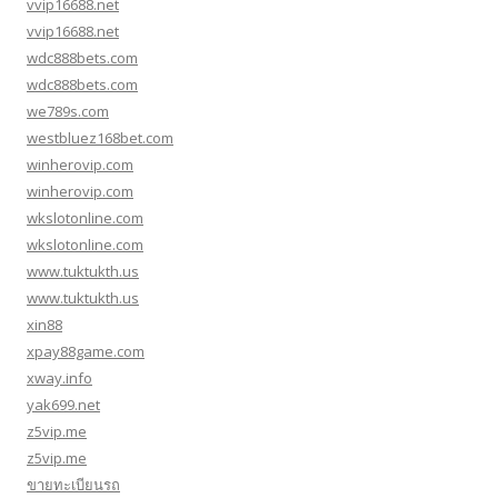
vvip16688.net
vvip16688.net
wdc888bets.com
wdc888bets.com
we789s.com
westbluez168bet.com
winherovip.com
winherovip.com
wkslotonline.com
wkslotonline.com
www.tuktukth.us
www.tuktukth.us
xin88
xpay88game.com
xway.info
yak699.net
z5vip.me
z5vip.me
ขายทะเบียนรถ