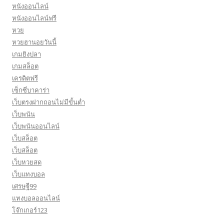
หนังออนไลน์
หนังออนไลน์ฟรี
หวย
หวยฮานอยวันนี้
เกมยิงปลา
เกมสล็อต
เครดิตฟรี
เซ็กซี่บาคาร่า
เว็บตรงฝากถอนไม่มีขั้นต่ำ
เว็บพนัน
เว็บพนันออนไลน์
เว็บสล็อต
เว็บสล็อต
เว็บหวยสด
เว็บแทงบอล
เศรษฐี99
แทงบอลออนไลน์
โจ๊กเกอร์123