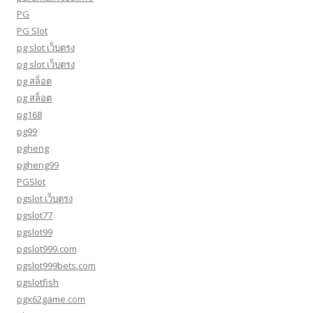
PG
PG Slot
pg slot เว็บตรง
pg slot เว็บตรง
pg สล็อต
pg สล็อต
pg168
pg99
pgheng
pgheng99
PGSlot
pgslot เว็บตรง
pgslot77
pgslot99
pgslot999.com
pgslot999bets.com
pgslotfish
pgx62game.com