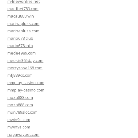
m4newonline.net
mac1bet789.com
macau888.win
marinapluss.com
marinapluss.com
mario678.club
mario678.info
medee989.com
meekin365day.com
mercyrosa168.com
mfj889xx.com
mmplay-casino.com
mmplay-casino.com
moza888.com
moza888.com
mun789slot.com
mwin9s.com
mwin9s.com
nagawaybet.com