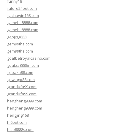
funny18
future24bet.com
gachawin168.com
gamehit8888.com
gamehit8888.com
gaojing888
gem99ths.com
gem99ths.com
goatbetroyalcasino.com
goatza888fin.com
gobaza88.com
gowingo88.com
grandufa99.com
grandufa99.com
hengheng9899.com
hengheng9899.com
hengjing168
hi6bet.com
hiso8888s.com