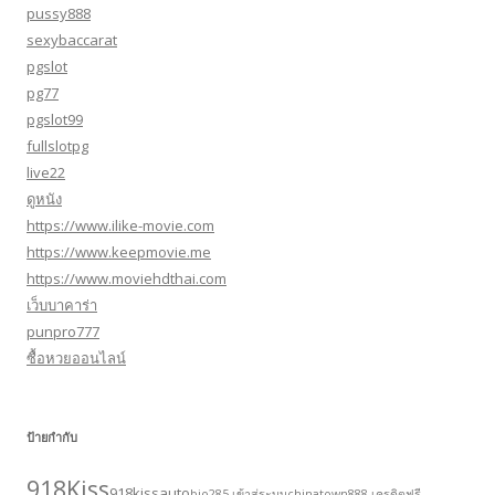
pussy888
sexybaccarat
pgslot
pg77
pgslot99
fullslotpg
live22
ดูหนัง
https://www.ilike-movie.com
https://www.keepmovie.me
https://www.moviehdthai.com
เว็บบาคาร่า
punpro777
ซื้อหวยออนไลน์
ป้ายกำกับ
918Kiss
918kissauto
bio285 เข้าสู่ระบบ
chinatown888 เครดิตฟรี