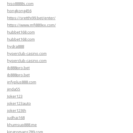
hiso8888s.com
hongkong456
https://sretthi99.bet/enter/
https://www.mfj889xx.com/
hubbet168.com
hubbet168.com
hydra888
hyperclub-casino.com
hyperclub-casino.com
ib888pro.bet
ib888pro.bet
infyplus888.com
jinda55
Joker123
joker123auto
joker123th
judhai168
khumsup888.me
kingromans789.com