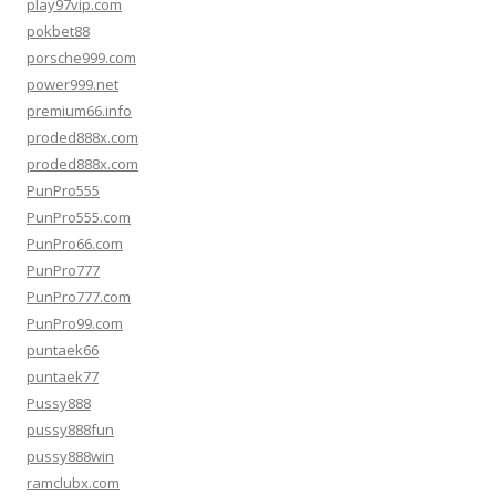
play97vip.com
pokbet88
porsche999.com
power999.net
premium66.info
proded888x.com
proded888x.com
PunPro555
PunPro555.com
PunPro66.com
PunPro777
PunPro777.com
PunPro99.com
puntaek66
puntaek77
Pussy888
pussy888fun
pussy888win
ramclubx.com