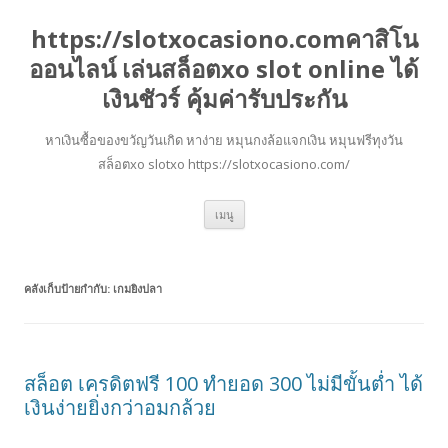
https://slotxocasiono.comคาสิโน
ออนไลน์ เล่นสล็อตxo slot online ได้
เงินชัวร์ คุ้มค่ารับประกัน
หาเงินซื้อของขวัญวันเกิด หาง่าย หมุนกงล้อแจกเงิน หมุนฟรีทุงวัน
สล็อตxo slotxo https://slotxocasiono.com/
ข้าม
เมนู
ไป
ยัง
เนื้อหา
คลังเก็บป้ายกำกับ:
เกมยิงปลา
สล็อต เครดิตฟรี 100 ทำยอด 300 ไม่มีขั้นต่ำ ได้
เงินง่ายยิ่งกว่าอมกล้วย