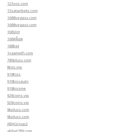
123xos.com
13satanbets.com
1688vegasx.com
1688vegasx.com
168slot
168สล็อต
188bet
1xgameth.com
789pluss.com
8lots.me
918Kiss
918kissauto
918kissme
928coins.vip
928coins.vip
9kpluss.com
9kpluss.com
ABAGroup2
abbet789.com