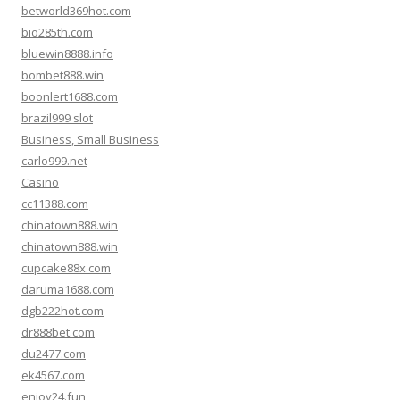
betworld369hot.com
bio285th.com
bluewin8888.info
bombet888.win
boonlert1688.com
brazil999 slot
Business, Small Business
carlo999.net
Casino
cc11388.com
chinatown888.win
chinatown888.win
cupcake88x.com
daruma1688.com
dgb222hot.com
dr888bet.com
du2477.com
ek4567.com
enjoy24.fun