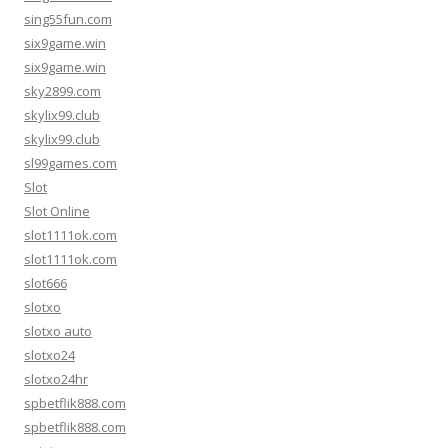
sing55fun.com
six9game.win
six9game.win
sky2899.com
skylix99.club
skylix99.club
sl99games.com
Slot
Slot Online
slot1111ok.com
slot1111ok.com
slot666
slotxo
slotxo auto
slotxo24
slotxo24hr
spbetflik888.com
spbetflik888.com