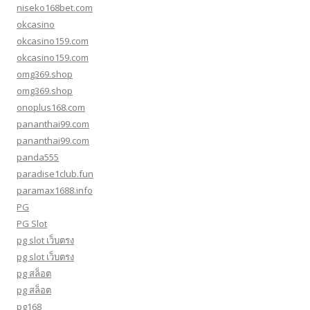
niseko168bet.com
okcasino
okcasino159.com
okcasino159.com
omg369.shop
omg369.shop
onoplus168.com
pananthai99.com
pananthai99.com
panda555
paradise1club.fun
paramax1688.info
PG
PG Slot
pg slot เว็บตรง
pg slot เว็บตรง
pg สล็อต
pg สล็อต
pg168