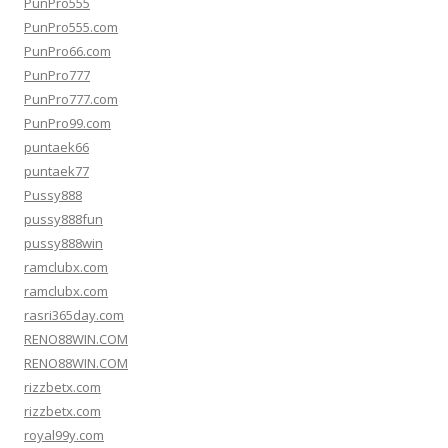
PunPro555
PunPro555.com
PunPro66.com
PunPro777
PunPro777.com
PunPro99.com
puntaek66
puntaek77
Pussy888
pussy888fun
pussy888win
ramclubx.com
ramclubx.com
rasri365day.com
RENO88WIN.COM
RENO88WIN.COM
rizzbetx.com
rizzbetx.com
royal99y.com