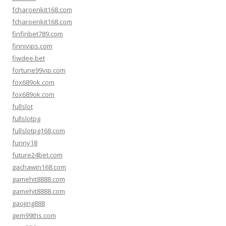
fcharoenkit168.com
fcharoenkit168.com
finfinbet789.com
finnivips.com
fiwdee.bet
fortune99vip.com
fox689ok.com
fox689ok.com
fullslot
fullslotpg
fullslotpg168.com
funny18
future24bet.com
gachawin168.com
gamehit8888.com
gamehit8888.com
gaojing888
gem99ths.com