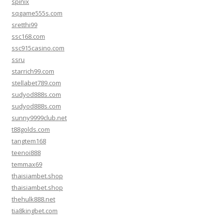
spinix
sqgame555s.com
sretthi99
ssc168.com
ssc915casino.com
ssru
starrich99.com
stellabet789.com
sudyod888s.com
sudyod888s.com
sunny9999club.net
t88golds.com
tangtem168
teenoi888
temmax69
thaisiambet.shop
thaisiambet.shop
thehulk888.net
tia8kingbet.com