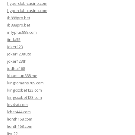
hyperclub-casino.com
hyperclub-casino.com
ib888pro.bet
ib888pro.bet
infyplus888.com
jinda55
Joker123
joker123auto
joker123th
judhai168
khumsup888.me
kingromans789.com
kingxxxbet123.com
kingxxxbet123.com
ktv4sd.com
lcbet444.com
lionth168.com
lionth168.com
live22