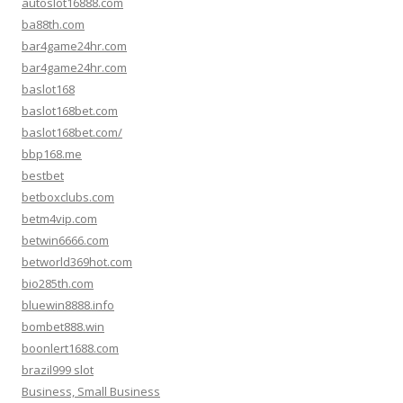
autoslot16888.com
ba88th.com
bar4game24hr.com
bar4game24hr.com
baslot168
baslot168bet.com
baslot168bet.com/
bbp168.me
bestbet
betboxclubs.com
betm4vip.com
betwin6666.com
betworld369hot.com
bio285th.com
bluewin8888.info
bombet888.win
boonlert1688.com
brazil999 slot
Business, Small Business