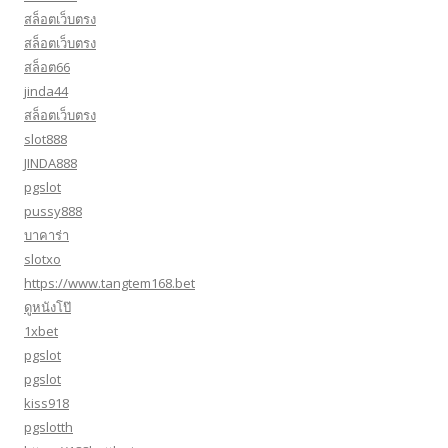
สล็อตเว็บตรง
สล็อตเว็บตรง
สล็อต66
jinda44
สล็อตเว็บตรง
slot888
JINDA888
pgslot
pussy888
บาคาร่า
slotxo
https://www.tangtem168.bet
ดูหนังโป๊
1xbet
pgslot
pgslot
kiss918
pgslotth