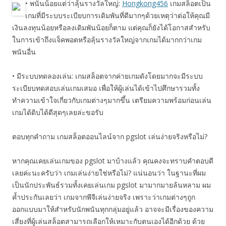
• พนันน้อยแต่ว่าลุ้นรางวัลใหญ่:
Hongkong456
เกมสล็อตเป็น
เกมที่มีระบบระเบียบการเดิมพันที่ดีมากๆด้วยเหตุว่าต่อให้คุณมี
เงินลงทุนน้อยหรือลงเดิมพันน้อยก็ตาม แต่คุณก็ยังได้โอกาสสำหรับ
ในการเข้าถึงแจ็คพอตหรือลุ้นรางวัลใหญ่จากเกมได้มากกว่าเกม
พนันอื่น
• มีระบบทดลองเล่น: เกมสล็อตจากค่ายเกมดังโดยมากจะมีระบบ
ระเบียบทดสอบเล่นเกมเสมอ เพื่อให้ผู้เล่นได้เข้าไปศึกษารวมทั้ง
ทำความเข้าใจเกี่ยวกับเกมต่างๆมากขึ้น เตรียมความพร้อมก่อนเล่น
เกมได้ดิบได้ดีสุดๆเลยล่ะขอรับ
ตอบทุกคำถาม เกมสล็อตออนไลน์จาก pgslot เล่นง่ายจริงหรือไม่?
หากคุณเคยเล่นเกมของ pgslot มาบ้างแล้ว คุณคงจะทราบคำตอบดี
เลยค่ะนะครับว่า เกมเล่นง่ายใช่หรือไม่? แน่นอนว่า ในฐานะที่ผม
เป็นนักประพันธ์รวมทั้งเคยเล่นเกม pgslot มามากมายล้นหลาม ผม
ค้ำประกันเลยว่า เกมจากพีจีเล่นง่ายจริง เพราะว่าเกมต่างๆถูก
ออกแบบมาให้สำหรับนักพนันทุกกลุ่มอยู่แล้ว อาจจะมีเรื่องของความ
เสี่ยงที่ผู้เล่นสล็อตสามารถเลือกให้เหมาะกับตนเองได้อีกด้วย ด้วย