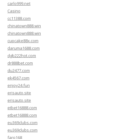
carlo999.net
Casino
cc11388.com
chinatown888.win
chinatown888.win
cupcake88x.com
daruma1688.com
dgb222hot.com
dr888bet.com
du2477.com
ek4567.com
enjoy24.fun
erisauto.site
erisauto.site
etbet16888.com
etbet16888.com
eu369clubs.com
eu369clubs.com
faro168