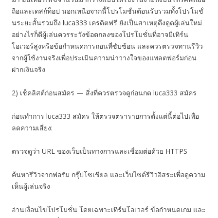
ถือและเดสก์ท็อป นอกเหนือจากนี้โปรโมชั่นต้อนรับรวมทั้งโปรโมชั่
นระยะสั้นรวมถึง luca333 เครดิตฟรี ยังเป็นสาเหตุดึงดูดผู้เล่นใหม่
อย่างไรก็ดีผู้เล่นควรระวังข้อตกลงของโปรโมชั่นที่อาจมีเทิร์น
โอเวอร์สูงหรือข้อกำหนดการถอนที่ซับซ้อน และควรตรวจทานรีวิว
จากผู้ใช้งานจริงเพื่อประเมินความน่าวางใจของแพลตฟอร์มก่อน
ฝากเงินจริง
2) เช็คลิสต์ก่อนสมัคร — สิ่งที่ควรตรวจดูก่อนกด luca333 สมัคร
ก่อนทำการ luca333 สมัคร ให้ตรวจตรารายการตั้งแต่นี้ต่อไปเพื่อ
ลดความเสี่ยง:
ตรวจดูว่า URL ของเว็บเป็นทางการและเชื่อมต่อด้วย HTTPS
ค้นหารีวิวจากฟอรัม กรุ๊ปโซเชียล และเว็บไซต์รีวิวอิสระเพื่อดูความ
เห็นผู้เล่นจริง
อ่านเงื่อนไขโปรโมชั่น โดยเฉพาะเทิร์นโอเวอร์ ข้อกำหนดเกม และ