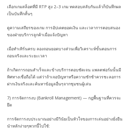
เลือกเกมสล็อตที่มี RTP สูง 2–3 เกม ทดสอบสลับกันแล้วก็บันทึกผล
เป็นบันทึกสั้นๆ
ดูความเสถียรของเกม การอัปเดตยอดเงิน และเวลาการตอบสนอง
ของฝ่ายบริการลูกค้าเมื่อแจ้งปัญหา
เมื่อทำเทิร์นครบ ลองถอนยอดบางส่วนเพื่อวิเคราะห์ขั้นตอนการ
ถอนจริงและระยะเวลา
ถ้าเกิดการถอนสำเร็จและข้างบริการตอบชัดเจน แพลตฟอร์มนั้นมี
ทิศทางเชื่อถือได้ แต่ว่าถ้าเจอปัญหาหรือความชักช้าควรชะลอการ
ฝากเงินจริงและค้นหาข้อมูลอื่นๆจากชุมชนผู้เล่น
7) การจัดการงบ (Bankroll Management) — กฎพื้นฐานที่ควรจะ
ยึด
การจัดการงบประมาณอย่างมีวินัยเป็นหัวใจของการเล่นอย่างยั่งยืน
นำหลักง่ายๆพวกนี้ไปใช้: