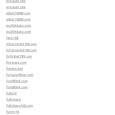
erisauto.site
erisauto.site
etbet16888.com
etbet16888.com
eu369clubs.com
eu369clubs.com
faro168
fcharoenkit168.com
fcharoenkit168.com
finfinbet789.com
finnivips.com
fiwdee.bet
fortune99vip.com
fox689ok.com
fox689ok.com
fullslot
fullslotpg
fullslotpg168.com
funny18