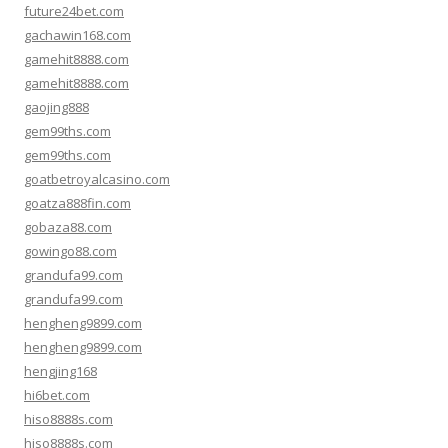
future24bet.com
gachawin168.com
gamehit8888.com
gamehit8888.com
gaojing888
gem99ths.com
gem99ths.com
goatbetroyalcasino.com
goatza888fin.com
gobaza88.com
gowingo88.com
grandufa99.com
grandufa99.com
hengheng9899.com
hengheng9899.com
hengjing168
hi6bet.com
hiso8888s.com
hiso8888s.com