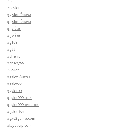
PG
PG Slot
pg slot เว็บตรง
pg slot เว็บตรง
pg สล็อต
pg สล็อต
pg168
pg99
pgheng
pgheng99
PGSlot
pgslot เว็บตรง
pgslot77
pgslot99
pgslot999.com
pgslot999bets.com
pgslotfish
pgx62game.com
play97vip.com