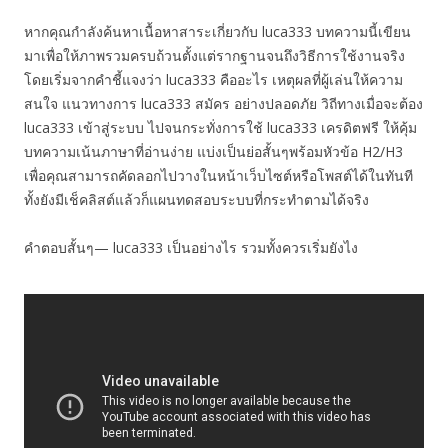
หากคุณกำลังค้นหาเนื้อหาสาระเกี่ยวกับ luca333 บทความนี้เขียน
มาเพื่อให้ภาพรวมครบถ้วนตั้งแต่รากฐานจนถึงวิธีการใช้งานจริง
โดยเริ่มจากคำชี้แจงว่า luca333 คืออะไร เหตุผลที่ผู้เล่นให้ความ
สนใจ แนวทางการ luca333 สมัคร อย่างปลอดภัย วิถีทางเมื่อจะต้อง
luca333 เข้าสู่ระบบ ไปจนกระทั่งการใช้ luca333 เครดิตฟรี ให้คุ้ม
บทความเน้นภาษาที่อ่านง่าย แบ่งเป็นย่อสั้นๆพร้อมหัวข้อ H2/H3
เพื่อคุณสามารถคัดลอกไปวางในหน้าเว็บไซต์หรือโพสต์ได้ในทันที
ทั้งยังมีเช็คลิสต์แล้วก็แผนทดสอบระบบที่กระทำตามได้จริง
คำตอบสั้นๆ— luca333 เป็นอย่างไร รวมทั้งควรเริ่มยังไง