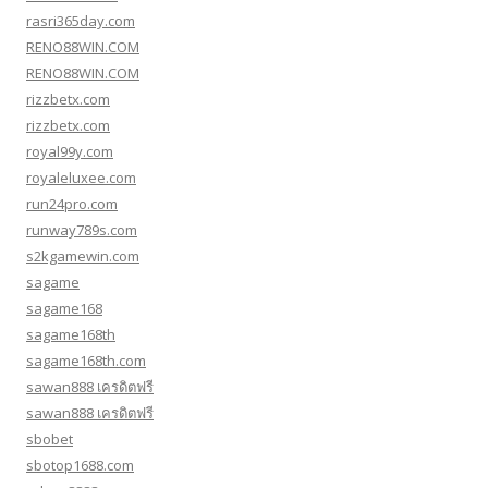
rasri365day.com
RENO88WIN.COM
RENO88WIN.COM
rizzbetx.com
rizzbetx.com
royal99y.com
royaleluxee.com
run24pro.com
runway789s.com
s2kgamewin.com
sagame
sagame168
sagame168th
sagame168th.com
sawan888 เครดิตฟรี
sawan888 เครดิตฟรี
sbobet
sbotop1688.com