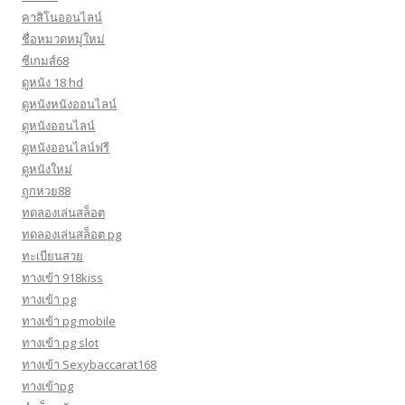
คาสิโนออนไลน์
ชื่อหมวดหมู่ใหม่
ซีเกมส์68
ดูหนัง 18 hd
ดูหนังหนังออนไลน์
ดูหนังออนไลน์
ดูหนังออนไลน์ฟรี
ดูหนังใหม่
ถูกหวย88
ทดลองเล่นสล็อต
ทดลองเล่นสล็อต pg
ทะเบียนสวย
ทางเข้า 918kiss
ทางเข้า pg
ทางเข้า pg mobile
ทางเข้า pg slot
ทางเข้า Sexybaccarat168
ทางเข้าpg