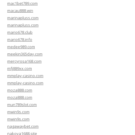
mac1bet789.com
macau888.win
marinapluss.com
marinapluss.com
mario678.club
mario678.info
medee989.com
meekin365day.com
mercyrosa168.com
mfj889xx.com
mmplay-casino.com
mmplay-casino.com
moza888.com
moza888.com
mun789slot.com
mwin9s.com
mwin9s.com
nagawaybet.com
nakoya1688.site