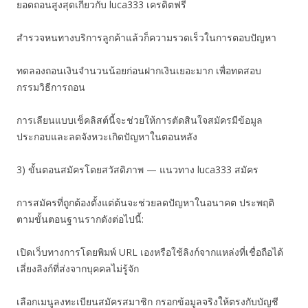
ยอดถอนสูงสุดเกี่ยวกับ luca333 เครดิตฟรี
สำรวจหนทางบริการลูกค้าแล้วก็ความรวดเร็วในการตอบปัญหา
ทดลองถอนเงินจำนวนน้อยก่อนฝากเงินเยอะมาก เพื่อทดสอบ
กรรมวิธีการถอน
การเลียนแบบเช็คลิสต์นี้จะช่วยให้การตัดสินใจสมัครมีข้อมูล
ประกอบและลดจังหวะเกิดปัญหาในตอนหลัง
3) ขั้นตอนสมัครโดยสวัสดิภาพ — แนวทาง luca333 สมัคร
การสมัครที่ถูกต้องตั้งแต่ต้นจะช่วยลดปัญหาในอนาคต ประพฤติ
ตามขั้นตอนฐานรากดังต่อไปนี้:
เปิดเว็บทางการโดยพิมพ์ URL เองหรือใช้ลิงก์จากแหล่งที่เชื่อถือได้
เลี่ยงลิงก์ที่ส่งจากบุคคลไม่รู้จัก
เลือกเมนูลงทะเบียนสมัครสมาชิก กรอกข้อมูลจริงให้ตรงกับบัญชี