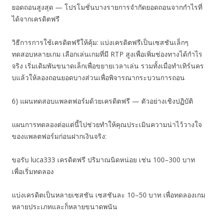
ยอดถอนสูงสุด — โปรโมชั่นบางรายการจำกัดยอดถอนจากกำไรที่
ได้จากเครดิตฟรี
วิธีการการใช้เครดิตฟรีให้คุ้ม: แบ่งเครดิตฟรีเป็นเซสชันเล็กๆ
ทดสอบหลายเกม เลือกเล่นเกมที่มี RTP สูงเพื่อเพิ่มช่องทางได้กำไร
จริง เริ่มเดิมพันขนาดเล็กเพื่อขยายเวลาเล่น รวมทั้งเมื่อทำเทิร์นคร
บแล้วให้ลองถอนยอดบางส่วนเพื่อพิจารณากระบวนการถอน
6) แผนทดสอบแพลตฟอร์มด้วยเครดิตฟรี — ตัวอย่างเชิงปฏิบัติ
แผนการทดลองต่อแต่นี้ไปช่วยทำให้คุณประเมินความน่าไว้วางใจ
ของแพลตฟอร์มก่อนฝากเงินจริง:
ขอรับ luca333 เครดิตฟรี ปริมาณนิดหน่อย เช่น 100–300 บาท
เพื่อเริ่มทดลอง
แบ่งเครดิตเป็นหลายเซสชัน เซสชันละ 10–50 บาท เพื่อทดลองเกม
หลายประเภทและก็หลายขนาดพนัน