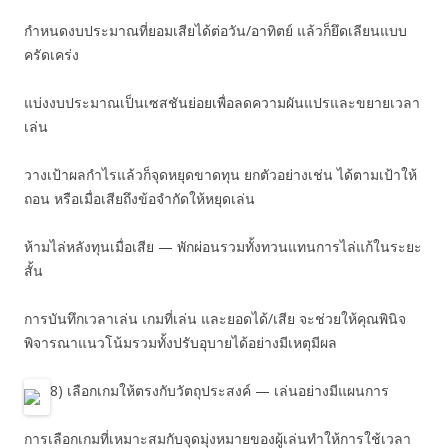
กำหนดงบประมาณที่ยอมเสียได้ต่อวัน/อาทิตย์ แล้วก็ยึดเลียนแบบ
ครัดเคร่ง
แบ่งงบประมาณเป็นเซสชันย่อยเพื่อลดความผันแปรและขยายเวลา
เล่น
วางเป้าผลกำไรแล้วก็จุดหยุดขาดทุน ยกตัวอย่างเช่น ได้ตามเป้าให้
ถอน หรือเมื่อเสียถึงข้อจำกัดให้หยุดเล่น
ห้ามไล่หลังทุนเมื่อเสีย — พักผ่อนรวมทั้งทวนแทนการไล่แก้ในระยะ
สั้น
การบันทึกเวลาเล่น เกมที่เล่น และยอดได้/เสีย จะช่วยให้คุณพินิจ
พิจารณาแนวโน้มรวมทั้งปรับอุบายได้อย่างมีเหตุมีผล
8) เลือกเกมให้ตรงกับวัตถุประสงค์ — เล่นอย่างมีแผนการ
การเลือกเกมที่เหมาะสมกับจุดมุ่งหมายของผู้เล่นทำให้การใช้เวลา