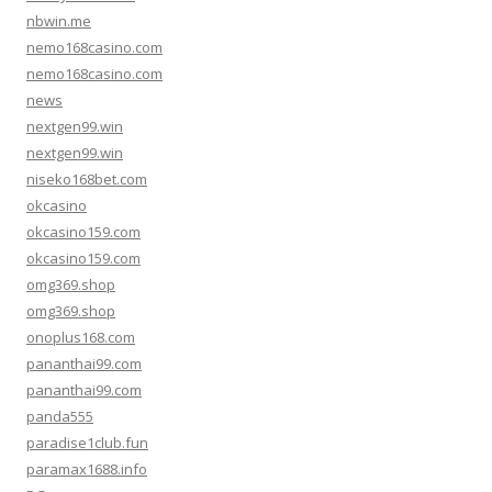
nbwin.me
nemo168casino.com
nemo168casino.com
news
nextgen99.win
nextgen99.win
niseko168bet.com
okcasino
okcasino159.com
okcasino159.com
omg369.shop
omg369.shop
onoplus168.com
pananthai99.com
pananthai99.com
panda555
paradise1club.fun
paramax1688.info