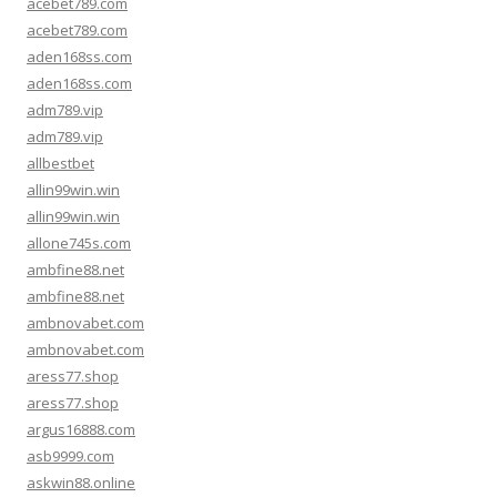
acebet789.com
acebet789.com
aden168ss.com
aden168ss.com
adm789.vip
adm789.vip
allbestbet
allin99win.win
allin99win.win
allone745s.com
ambfine88.net
ambfine88.net
ambnovabet.com
ambnovabet.com
aress77.shop
aress77.shop
argus16888.com
asb9999.com
askwin88.online