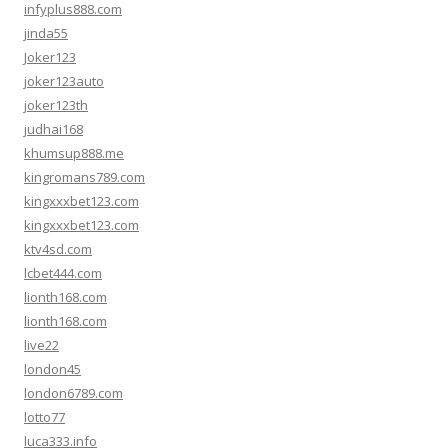
infyplus888.com
jinda55
Joker123
joker123auto
joker123th
judhai168
khumsup888.me
kingromans789.com
kingxxxbet123.com
kingxxxbet123.com
ktv4sd.com
lcbet444.com
lionth168.com
lionth168.com
live22
london45
london6789.com
lotto77
luca333.info