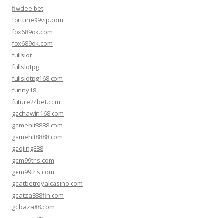
fiwdee.bet
fortune99vip.com
fox689ok.com
fox689ok.com
fullslot
fullslotpg
fullslotpg168.com
funny18
future24bet.com
gachawin168.com
gamehit8888.com
gamehit8888.com
gaojing888
gem99ths.com
gem99ths.com
goatbetroyalcasino.com
goatza888fin.com
gobaza88.com