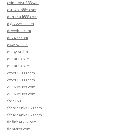
chinatown888.win
cupcake88x.com
daruma1688.com
dgb222hot.com
dr888bet.com
du2477.com
ek4567.com
enjoy24.fun
erisauto.site
erisauto.site
etbet16888.com
etbet16888.com
eu369clubs.com
eu369clubs.com
faro168
fcharoenkit168.com
fcharoenkit168.com
finfinbet789.com
finnivips.com