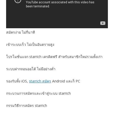
สมัครง่าย ไม่กี่นาที
เข้าระบบเร็ว ไม่เป็นอันตรายสูง
โปรโมชั่นแจก starrich เครดิตฟรี สำหรับสมาชิกใหม่รวมทั้งเก่า
ระบบฝากถอนออโต้ ไม่มีอย่างต่ำ
รองรับทั้ง iOS,
starrich สมัคร
Android และก็ PC
กระบวนการสมัครและเข้าสู่ระบบ starrich
กรรมวิธีการสมัคร starrich