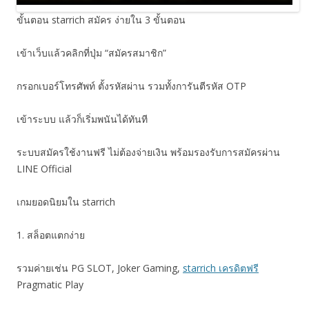
ขั้นตอน starrich สมัคร ง่ายใน 3 ขั้นตอน
เข้าเว็บแล้วคลิกที่ปุ่ม “สมัครสมาชิก”
กรอกเบอร์โทรศัพท์ ตั้งรหัสผ่าน รวมทั้งการันตีรหัส OTP
เข้าระบบ แล้วก็เริ่มพนันได้ทันที
ระบบสมัครใช้งานฟรี ไม่ต้องจ่ายเงิน พร้อมรองรับการสมัครผ่าน
LINE Official
เกมยอดนิยมใน starrich
1. สล็อตแตกง่าย
รวมค่ายเช่น PG SLOT, Joker Gaming,
starrich เครดิตฟรี
Pragmatic Play