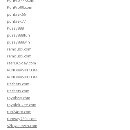
PunPro777.com
PunPro99.com
puntaek66
puntaek77
Pussy888
pussy888fun
pussy888win
ramclubx.com
ramclubx.com
rasri365day.com
RENO88WIN.COM
RENO88WIN.COM
rizzbetx.com
rizzbetx.com
royal99y.com
royaleluxee.com
run24pro.com
runway789s.com
s2kgamewin.com