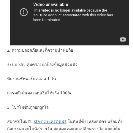
2. ความปลอดภัยและก็ความน่านับถือ
ระบบ SSL คุ้มครองปกป้องข้อมูลส่วนตัว
ทีมงานซัพพอร์ตตลอด 1 วัน
การคลังมั่นคง ถอนเงินได้จริง 100%
3. โปรโมชั่นถูกอกถูกใจ
สมาชิกใหม่รับ
starrich เครดิตฟรี
ในทันทีข้างหลังสมัคร พร้อมทั้ง
กิจกรรมแจกโบนัสรายวัน สะสมแต้มแลกเปลี่ยนรางวัล และก็คืน