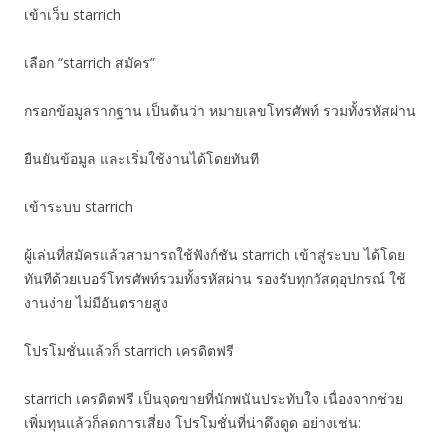
เข้าเว็บ starrich
เลือก “starrich สมัคร”
กรอกข้อมูลรากฐาน เป็นต้นว่า หมายเลขโทรศัพท์ รวมทั้งรหัสผ่าน
ยืนยันข้อมูล และเริ่มใช้งานได้โดยทันที
เข้าระบบ starrich
ผู้เล่นที่สมัครแล้วสามารถใช้ฟังก์ชัน starrich เข้าสู่ระบบ ได้โดย
ทันทีด้วยเบอร์โทรศัพท์รวมทั้งรหัสผ่าน รองรับทุกวัสดุอุปกรณ์ ใช้
งานง่าย ไม่มีอันตรายสูง
โปรโมชั่นแล้วก็ starrich เครดิตฟรี
starrich เครดิตฟรี เป็นจุดขายที่นักพนันประทับใจ เนื่องจากช่วย
เพิ่มทุนแล้วก็ลดการเสี่ยง โปรโมชั่นที่น่าดึงดูด อย่างเช่น: