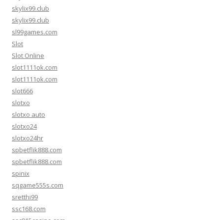
skylix99.club
skylix99.club
sl99games.com
Slot
Slot Online
slot1111ok.com
slot1111ok.com
slot666
slotxo
slotxo auto
slotxo24
slotxo24hr
spbetflik888.com
spbetflik888.com
spinix
sqgame555s.com
sretthi99
ssc168.com