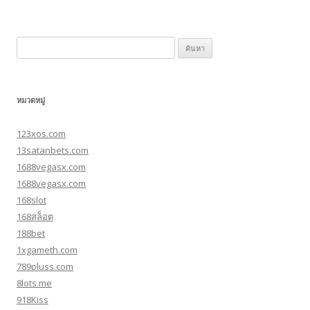
ค้นหา
สำหรับ:
หมวดหมู่
123xos.com
13satanbets.com
1688vegasx.com
1688vegasx.com
168slot
168สล็อต
188bet
1xgameth.com
789pluss.com
8lots.me
918Kiss