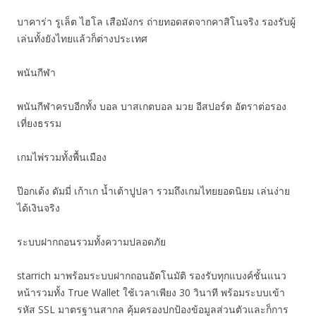
บาคาร่า รูเล็ต ไฮโล เสือมังกร ถ่ายทอดสดจากคาสิโนจริง รองรับผู้
เล่นทั้งยังไทยแล้วก็ต่างประเทศ
พนันกีฬา
พนันกีฬาครบอีกทั้ง บอล บาสเกตบอล มวย อีสปอร์ต อัตราต่อรอง
เที่ยงธรรม
เกมไพ่รวมทั้งพื้นเมือง
ป๊อกเด้ง ดัมมี่ เก้าเก น้ำเต้าปูปลา รวมถึงเกมไทยยอดนิยม เล่นง่าย
ได้เงินจริง
ระบบฝากถอนรวมทั้งความปลอดภัย
starrich มาพร้อมระบบฝากถอนอัตโนมัติ รองรับทุกแบงค์ชั้นแนว
หน้ารวมทั้ง True Wallet ใช้เวลาเพียง 30 วินาที พร้อมระบบเข้า
รหัส SSL มาตรฐานสากล คุ้มครองปกป้องข้อมูลส่วนตัวและก็การ