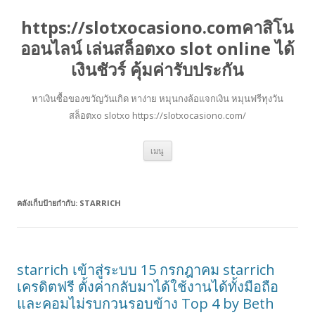
https://slotxocasiono.comคาสิโน
ออนไลน์ เล่นสล็อตxo slot online ได้
เงินชัวร์ คุ้มค่ารับประกัน
หาเงินซื้อของขวัญวันเกิด หาง่าย หมุนกงล้อแจกเงิน หมุนฟรีทุงวัน
สล็อตxo slotxo https://slotxocasiono.com/
ข้าม
เมนู
ไป
ยัง
เนื้อหา
คลังเก็บป้ายกำกับ:
STARRICH
starrich เข้าสู่ระบบ 15 กรกฎาคม starrich
เครดิตฟรี ตั้งค่ากลับมาได้ใช้งานได้ทั้งมือถือ
และคอมไม่รบกวนรอบข้าง Top 4 by Beth