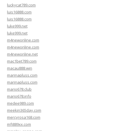
luckycat789.com
luis16888.com
luis16888.com
luke999.net
luke999.net
m4newonline.com
m4newonline.com
m4newonline.net
mac1bet789.com
macau888.win
marinapluss.com
marinapluss.com
mario678.club
mario678.info
medee989.com
meekin365day.com
mercyrosa168.com
mfj889xx.com